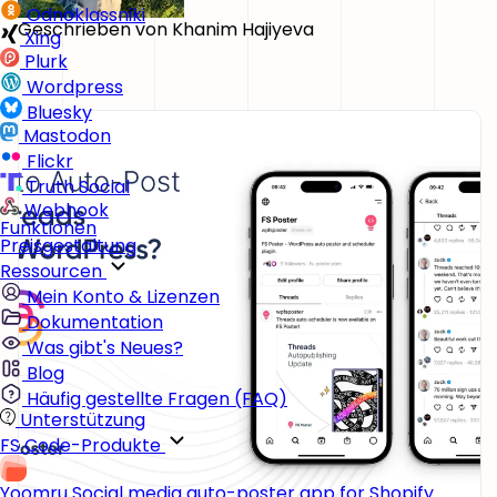
Odnoklassniki
Geschrieben von
Khanim Hajiyeva
Xing
Plurk
Wordpress
Bluesky
Mastodon
Flickr
Truth Social
Webhook
Funktionen
Preisgestaltung
Ressourcen
Mein Konto & Lizenzen
Dokumentation
Was gibt's Neues?
Blog
Häufig gestellte Fragen (FAQ)
Unterstützung
FS Code-Produkte
Yoomru
Social media auto-poster app for Shopify