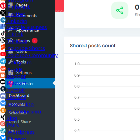
Pinterest
Twitter
LinkedIn
Google Business
TikTok
Threads
Youtube Shorts
Youtube Community
Telegram
Reddit
Blogger
Medium
Tumblr
Discord
VKontakte
Odnoklassniki
Xing
Plurk
Wordpress
Bluesky