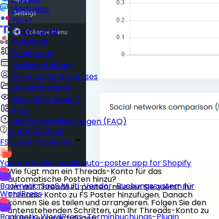
Mastodon
Flickr
Truth Social
Webhook
Funktionen
Preisgestaltung
My account & licenses
Dokumentation
Was gibt's Neues?
Blog
Häufig gestellte Fragen (FAQ)
Unterstützung
FS Code-Produkte
Yoomru
Social media auto-poster app for Shopify
Wie fügt man ein Threads-Konto für das
automatische Posten hinzu?
Booknetic SaaS
Multi-Vendor-Buchungssystem für
Um auf Threads zu posten, müssen Sie zuerst Ihr
WordPress
Threads-Konto zu FS Poster hinzufügen. Danach
können Sie es teilen und arrangieren. Folgen Sie den
untenstehenden Schritten, um Ihr Threads-Konto zu
Booknetic
WordPress-Terminbuchungs-Plugin
FS Poster hinzuzufügen: