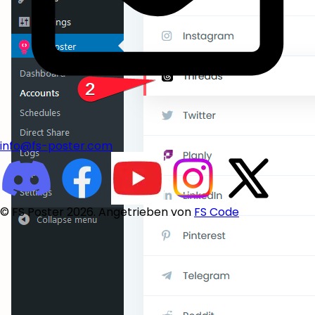
info@fs-poster.com
© FS Poster 2026. Angetrieben von
FS Code