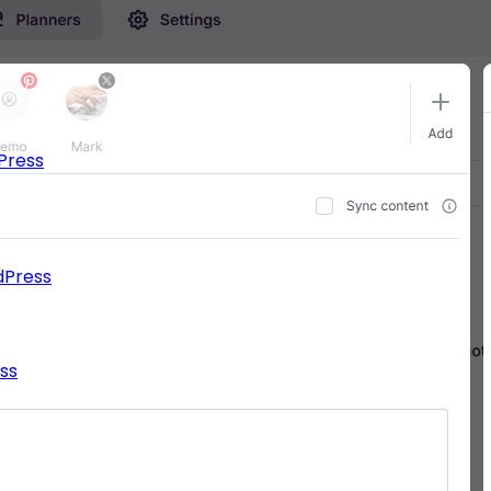
Press
dPress
ss