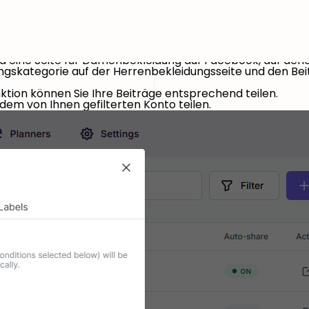
Beiträge filtern-Funktion in FS Poster
Zuhause
Funktionen
 Kategorien, in denen der Inhalt unterschiedlich ist.
ung und eine Kategorie für Damenbekleidung.
nd eine Seite für Damenbekleidung auf Facebook, auf dene
gskategorie auf der Herrenbekleidungsseite und den Be
ktion können Sie Ihre Beiträge entsprechend teilen.
dem von Ihnen gefilterten Konto teilen.