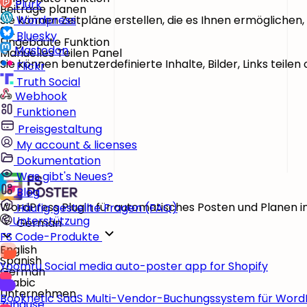
Plurk
Beiträge planen
Sie können Zeitpläne erstellen, die es Ihnen ermöglichen, 
Wordpress
03.
Bluesky
Eingebaute Funktion
Mastodon
Manuelles Teilen Panel
Sie können benutzerdefinierte Inhalte, Bilder, Links teile
Flickr
Truth Social
Webhook
Funktionen
Preisgestaltung
My account & licenses
Dokumentation
Was gibt's Neues?
Blog
WordPress Plugin für automatisches Posten und Planen i
Häufig gestellte Fragen (FAQ)
Unterstützung
German
FS Code-Produkte
English
Spanish
Yoomru
Social media auto-poster app for Shopify
German
Arabic
Unternehmen
Booknetic SaaS
Multi-Vendor-Buchungssystem für Word
Zuhause