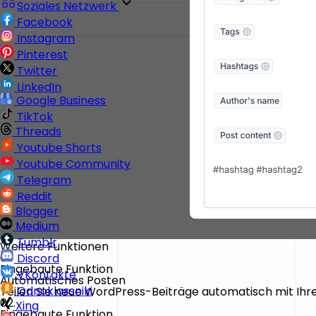
Soziales Netzwerk
Facebook
Instagram
Pinterest
Twitter
LinkedIn
Google Business
TikTok
Threads
Youtube Shorts
Youtube Community
Telegram
Reddit
Blogger
Medium
Tumblr
Weitere Funktionen
01.
Discord
Eingebaute Funktion
VKontakte
Automatisches Posten
Odnoklassniki
Teilen Sie neue WordPress-Beiträge automatisch mit Ih
02.
Xing
Eingebaute Funktion