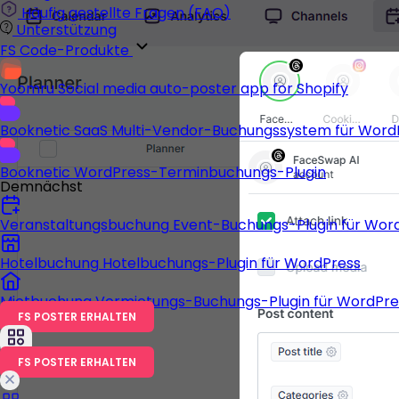
Häufig gestellte Fragen (FAQ)
Unterstützung
FS Code-Produkte
Yoomru
Social media auto-poster app for Shopify
Booknetic SaaS
Multi-Vendor-Buchungssystem für Word
Booknetic
WordPress-Terminbuchungs-Plugin
Demnächst
Veranstaltungsbuchung
Event-Buchungs-Plugin für Wor
Hotelbuchung
Hotelbuchungs-Plugin für WordPress
Mietbuchung
Vermietungs-Buchungs-Plugin für WordPre
FS POSTER ERHALTEN
FS POSTER ERHALTEN