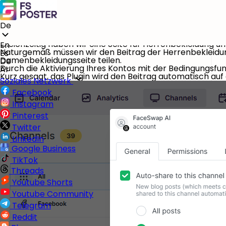
De
Manchmal haben wir auf unserer Website eine Vielzahl von
Zum Beispiel haben wir eine Kategorie für Herrenbekleid
Gleichzeitig haben wir eine Seite für Herrenbekleidung u
En
Naturgemäß müssen wir den Beitrag der Herrenbekleidun
Es
Damenbekleidungsseite teilen.
De
Durch die Aktivierung Ihres Kontos mit der Bedingungsfun
Ar
Kurz gesagt, das Plugin wird den Beitrag automatisch auf 
Soziales Netzwerk
Facebook
Instagram
Pinterest
Twitter
LinkedIn
Google Business
TikTok
Threads
Youtube Shorts
Youtube Community
Telegram
Reddit