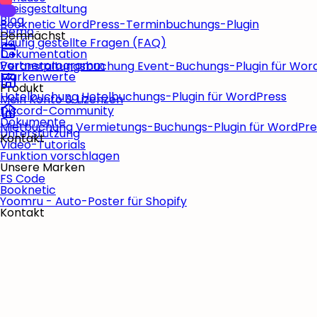
Preisgestaltung
Blog
Booknetic
WordPress-Terminbuchungs-Plugin
Demo
Demnächst
Häufig gestellte Fragen (FAQ)
Dokumentation
Partnerprogramm
Veranstaltungsbuchung
Event-Buchungs-Plugin für Wor
Markenwerte
Produkt
Hotelbuchung
Hotelbuchungs-Plugin für WordPress
Mein Konto & Lizenzen
Discord-Community
Dokumente
Mietbuchung
Vermietungs-Buchungs-Plugin für WordPre
Unterstützung
Kontakt
Video-Tutorials
Funktion vorschlagen
Unsere Marken
FS Code
Booknetic
Yoomru - Auto-Poster für Shopify
Kontakt