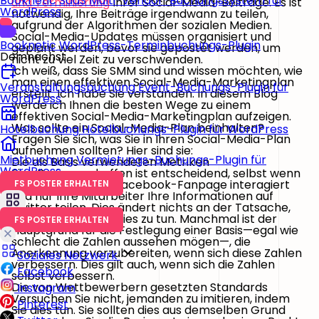
Booknetic SaaS
Multi-Vendor-Buchungssystem für
und Terminierung
Ihrer Social-Media-Beiträge. Es ist
WordPress
notwendig, Ihre Beiträge irgendwann zu teilen,
aufgrund der Algorithmen der sozialen Medien.
Social-Media-Updates müssen organisiert und
Booknetic
WordPress-Terminbuchungs-Plugin
geplant werden, bevor sie gepostet werden, um
Demnächst
nicht zu viel Zeit zu verschwenden.
Ich weiß, dass Sie SMM sind und wissen möchten, wie
man einen effektiven Social-Media-Marketingplan
Veranstaltungsbuchung
Event-Buchungs-Plugin für
erstellt. Ich habe Sie verstanden. In diesem Blog
WordPress
werde ich Ihnen die besten Wege zu einem
effektiven Social-Media-Marketingplan aufzeigen.
Was sollte ein Social-Media-Plan beinhalten?
Hotelbuchung
Hotelbuchungs-Plugin für WordPress
Fragen Sie sich, was Sie in Ihren Social-Media-Plan
aufnehmen sollten? Hier sind sie:
Mietbuchung
Vermietungs-Buchungs-Plugin für
Die als Basis verwendeten Metriken
WordPress
Eine Basis zu schaffen ist entscheidend, selbst wenn
niemand mit Ihrer Facebook-Fanpage interagiert
FS POSTER ERHALTEN
und nur Ihre Mitarbeiter Ihre Informationen auf
Twitter teilen. Dies ändert nichts an der Tatsache,
dass es wichtig ist, dies zu tun. Manchmal ist der
FS POSTER ERHALTEN
Hauptgrund für die Festlegung einer Basis—egal wie
schlecht die Zahlen aussehen mögen—, die
Anerkennung vorzubereiten, wenn sich diese Zahlen
Soziales Netzwerk
verbessern. Dies gilt auch, wenn sich die Zahlen
Facebook
selbst verbessern.
Die von Wettbewerbern gesetzten Standards
Instagram
Versuchen Sie nicht, jemanden zu imitieren, indem
Pinterest
Sie dies tun. Sie sollten dies aus demselben Grund