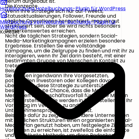
herum aufgebaut ist.
Die Konzepte
Hotelbuchung
Hotelbuchungs-Plugin für WordPress
Wenn Ihre Strategie sich nur auf Tweets,
Statusaktualisierungen, Follower, Freunde und
tägliche Operationen konzentriert, mag sie gut
Mietbuchung
Vermietungs-Buchungs-Plugin für
strukturiert sein, aber sie wird nichts besonders
WordPress
Bemerkenswertes erreichen.
Kontakt
Nicht die täglichen Strategien, sondern Social-
Media-Marketingkampagnen erzielen besondere
Ergebnisse. Erstellen Sie eine vollständige
Kampagne, um die Zielgruppe zu finden und mit ihr zu
interagieren, wenn Ihr Ziel darin besteht, mit einer
bestimmten Gruppe von Menschen in Kontakt zu
treten.
Beispiele
Sie müssen irgendwann Ihre Vorgesetzten,
potenziellen Investoren oder Kollegen davon
überzeugen, diese Strategie zu unterstützen. Es
besteht eine gute Chance, dass die Mehrheit der
Menschen den Geschäftsvorfall für soziale Medien
nicht versteht und sie werden in Frage stellen, ob Ihr
Vorschlag im Vergleich zu anderen
Unternehmensprojekten sinnvoll ist.
Beispiele dafür zu zeigen, wie andere Unternehmen
mit ähnlichen Strukturen einen organisierten Social-
Media-Plan genutzt haben, um festgelegte Ziele und
Vorgaben zu erreichen, ist zweifellos die einfachste
und effektivste Methode, um diese Bedenken zu