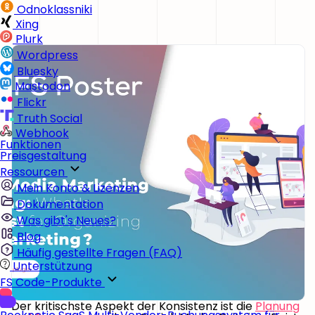
Odnoklassniki
Xing
Plurk
Wordpress
Bluesky
Mastodon
Flickr
Truth Social
Webhook
Funktionen
Preisgestaltung
Ressourcen
Mein Konto & Lizenzen
Dokumentation
Was gibt's Neues?
Blog
Häufig gestellte Fragen (FAQ)
Unterstützung
FS Code-Produkte
Der kritischste Aspekt der Konsistenz ist die
Planung