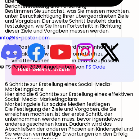
überwinden.
Berichterstattung und Forschung
Bestimmen Sie zunächst, was Sie messen möchten,
unter Berücksichtigung Ihrer übergeordneten Ziele
und Vorgaben. Der zweite Schritt besteht darin,
festzulegen, wie Sie Ihren Fortschritt in Richtung
dieser Ziele und Vorgaben messen werden.
info@fs-poster.com
FS Poster hilft Ihnen, WordPress-Inhalte in
sozialen Netzwerken automatisch zu
veröffentlichen, zu planen und anzupassen.
© FS Poster 2026. Angetrieben von
FS Code
FUNKTIONEN ENTDECKEN
6 Schritte zur Erstellung eines Social-Media-
Marketingplans
Hier sind die 6 Schritte zur Erstellung eines effektiven
Social-Media-Marketingplans:
Marketingziele für soziale Medien festlegen
Die Festlegung der Ziele und Vorgaben, die Sie
erreichen möchten, ist der erste Schritt, der
unternommen werden muss, bevor irgendetwas
anderes geschehen kann. Dadurch wird das
Abschließen der anderen Phasen ein Kinderspiel und
Sie werden vernünftige Erwartungen an den Erfolg
Ihrer Strategie haben.