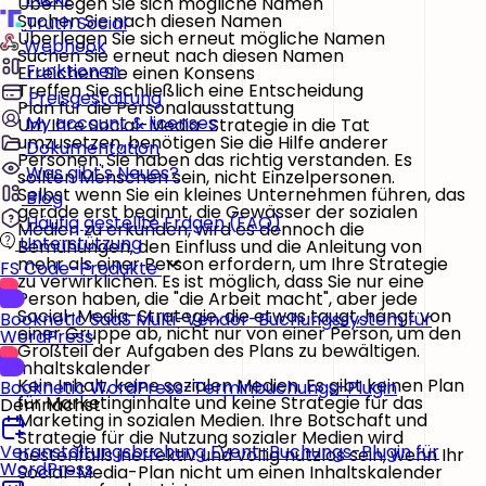
Überlegen Sie sich mögliche Namen
Suchen Sie nach diesen Namen
Truth Social
Überlegen Sie sich erneut mögliche Namen
Webhook
Suchen Sie erneut nach diesen Namen
Funktionen
Erreichen Sie einen Konsens
Treffen Sie schließlich eine Entscheidung
Preisgestaltung
Plan für die Personalausstattung
My account & licenses
Um Ihre Social-Media-Strategie in die Tat
umzusetzen, benötigen Sie die Hilfe anderer
Dokumentation
Personen. Sie haben das richtig verstanden. Es
Was gibt's Neues?
sollten Menschen sein, nicht Einzelpersonen.
Selbst wenn Sie ein kleines Unternehmen führen, das
Blog
gerade erst beginnt, die Gewässer der sozialen
Häufig gestellte Fragen (FAQ)
Medien zu erkunden, wird es dennoch die
Unterstützung
Bemühungen, den Einfluss und die Anleitung von
mehr als einer Person erfordern, um Ihre Strategie
FS Code-Produkte
zu verwirklichen. Es ist möglich, dass Sie nur eine
Person haben, die "die Arbeit macht", aber jede
Social-Media-Strategie, die etwas taugt, hängt von
Booknetic SaaS
Multi-Vendor-Buchungssystem für
einer Gruppe ab, nicht nur von einer Person, um den
WordPress
Großteil der Aufgaben des Plans zu bewältigen.
Inhaltskalender
Kein Inhalt, keine sozialen Medien. Es gibt keinen Plan
Booknetic
WordPress-Terminbuchungs-Plugin
für Marketinginhalte und keine Strategie für das
Demnächst
Marketing in sozialen Medien. Ihre Botschaft und
Strategie für die Nutzung sozialer Medien wird
Veranstaltungsbuchung
Event-Buchungs-Plugin für
bestenfalls ineffektiv und völlig nutzlos sein, wenn Ihr
WordPress
Social-Media-Plan nicht um einen Inhaltskalender