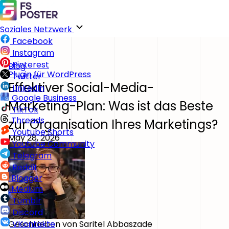
Soziales Netzwerk
Facebook
Instagram
Pinterest
Blog
Plugin für WordPress
Twitter
Effektiver Social-Media-
LinkedIn
Google Business
Marketing-Plan: Was ist das Beste
TikTok
Threads
zur Organisation Ihres Marketings?
Youtube Shorts
May 28, 2026
Youtube Community
Telegram
Reddit
Blogger
Medium
Tumblr
Discord
Geschrieben von
Saritel Abbaszade
VKontakte