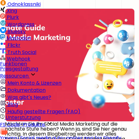
Odnoklassniki
Xing
Plurk
Wordpress
Bluesky
Mastodon
Flickr
Truth Social
Webhook
Funktionen
Preisgestaltung
Ressourcen
Mein Konto & Lizenzen
Dokumentation
Was gibt's Neues?
Blog
Häufig gestellte Fragen (FAQ)
Unterstützung
Möchten Sie Ihr Social Media Marketing auf die
FS Code-Produkte
nächste Stufe heben? Wenn ja, sind Sie hier genau
richtig. In diesem Blogbeitrag werden wir alles
Yoomru
Social media auto-poster app for Shopify
besprechen, was Sie über Social Media Marketing