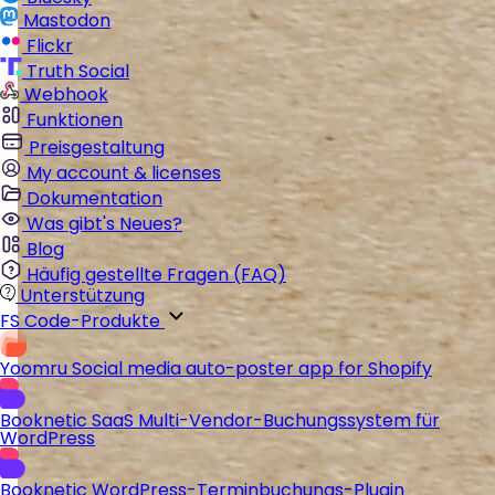
Mastodon
Flickr
Truth Social
Webhook
Funktionen
Preisgestaltung
My account & licenses
Dokumentation
Was gibt's Neues?
Blog
Häufig gestellte Fragen (FAQ)
Unterstützung
FS Code-Produkte
Yoomru
Social media auto-poster app for Shopify
Booknetic SaaS
Multi-Vendor-Buchungssystem für
WordPress
Booknetic
WordPress-Terminbuchungs-Plugin