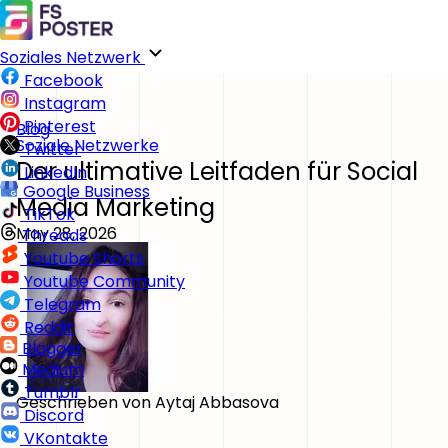
Soziales Netzwerk
Facebook
Instagram
Pinterest
Blog
Soziale Netzwerke
Twitter
Der ultimative Leitfaden für Social
LinkedIn
Google Business
Media Marketing
TikTok
May 28, 2026
Threads
Youtube Shorts
Youtube Community
Telegram
Reddit
Blogger
Medium
Tumblr
Geschrieben von
Aytaj Abbasova
Discord
VKontakte