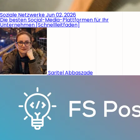
Soziale Netzwerke
Jun 02, 2026
Die besten Social-Media-Plattformen für Ihr
Unternehmen [Schnellleitfaden]
Saritel Abbaszade