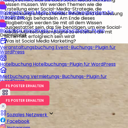
wissen müssen. Wir werden Themen wie die
Erstellung einer Social-Media-Strategie, die
Booknetic SaaS
Multi-Vendor-Buchungssystem für
Entwicklung ansprechender Inhalte und die Messung
WordPress
Ihres Erfolgs behandeln. Am Ende dieses
Blogbeitrags werden Sie mit all dem Wissen
ausgestattet sein, das Sie benötigen, um eine Social-
Booknetic
WordPress-Terminbuchungs-Plugin
Media-Marketingkampagne zu erstellen, die mit
Demnächst
Sicherheit erfolgreich sein wird!
Was ist Social Media Marketing?
Veranstaltungsbuchung
Event-Buchungs-Plugin für
WordPress
Hotelbuchung
Hotelbuchungs-Plugin für WordPress
Mietbuchung
Vermietungs-Buchungs-Plugin für
WordPress
FS POSTER ERHALTEN
FS POSTER ERHALTEN
Soziales Netzwerk
Facebook
Instagram