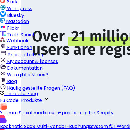
Plurk
Wordpress
Bluesky
Mastodon
Flickr
Truth Social
Webhook
Funktionen
Preisgestaltung
My account & licenses
Dokumentation
Was gibt's Neues?
Blog
Häufig gestellte Fragen (FAQ)
Unterstützung
FS Code-Produkte
Yoomru
Social media auto-poster app for Shopify
Booknetic SaaS
Multi-Vendor-Buchungssystem für Word