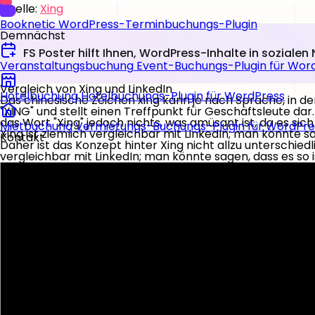
Quelle:
Xing
Booknetic
WordPress-Terminbuchungs-Plugin
Demnächst
FS Poster hilft Ihnen, WordPress-Inhalte in sozial
Veranstaltungsbuchung
Event-Buchungs-Plugin für Wor
Vergleich von Xing und LinkedIn
Hotelbuchung
Hotelbuchungs-Plugin für WordPress
Das chinesische Zeichen xing kann je nach Sprache, in de
"XING" und stellt einen Treffpunkt für Geschäftsleute dar
das Wort "Xing" jedoch nichts, was amüsant ist, da es sic
Mietbuchung
Vermietungs-Buchungs-Plugin für WordPre
Xing ist ziemlich vergleichbar mit LinkedIn; man könnte sa
Kontakt
Daher ist das Konzept hinter Xing nicht allzu unterschiedl
vergleichbar mit LinkedIn; man könnte sagen, dass es so i