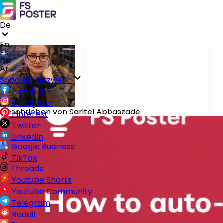
Blog
Soziale Netzwerke
So veröffentlichen Sie automatisch auf Xing von WordPres
De
Nov 06, 2025
En
Es
De
Ar
Soziales Netzwerk
Facebook
Instagram
Geschrieben von
Saritel Abbaszade
Pinterest
Twitter
LinkedIn
Google Business
TikTok
Threads
Youtube Shorts
Youtube Community
Telegram
Reddit