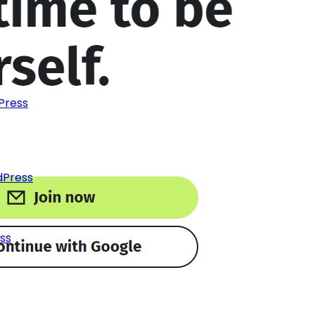
Press
dPress
ss