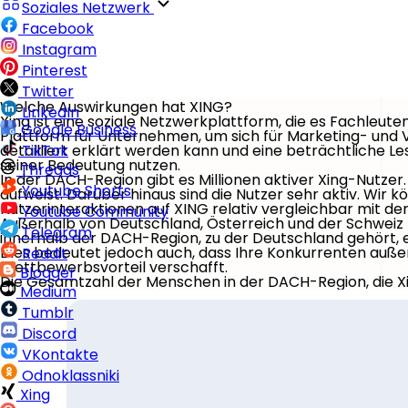
Soziales Netzwerk
Facebook
Instagram
Pinterest
Twitter
Welche Auswirkungen hat XING?
LinkedIn
Xing ist eine soziale Netzwerkplattform, die es Fachleut
Google Business
Plattform für Unternehmen, um sich für Marketing- und V
detailliert erklärt werden kann und eine beträchtliche Le
TikTok
seiner Bedeutung nutzen.
Threads
In der DACH-Region gibt es Millionen aktiver Xing-Nutzer.
Youtube Shorts
aufweist. Darüber hinaus sind die Nutzer sehr aktiv. Wir
Nutzerinteraktionen auf XING relativ vergleichbar mit dene
Youtube Community
Außerhalb von Deutschland, Österreich und der Schweiz k
Telegram
innerhalb der DACH-Region, zu der Deutschland gehört, 
Dies bedeutet jedoch auch, dass Ihre Konkurrenten außer
Reddit
Wettbewerbsvorteil verschafft.
Blogger
Die Gesamtzahl der Menschen in der DACH-Region, die X
Medium
Tumblr
Discord
VKontakte
Odnoklassniki
Xing