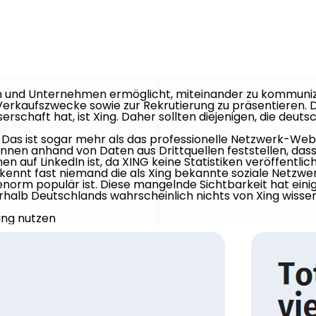
en und Unternehmen ermöglicht, miteinander zu kommunizie
erkaufszwecke sowie zur Rekrutierung zu präsentieren. D
serschaft hat, ist Xing. Daher sollten diejenigen, die de
 Das ist sogar mehr als das professionelle Netzwerk-Websi
 können anhand von Daten aus Drittquellen feststellen, d
n auf LinkedIn ist, da XING keine Statistiken veröffentlich
ennt fast niemand die als Xing bekannte soziale Netzwerk
enorm populär ist. Diese mangelnde Sichtbarkeit hat ein
halb Deutschlands wahrscheinlich nichts von Xing wissen,
ing nutzen