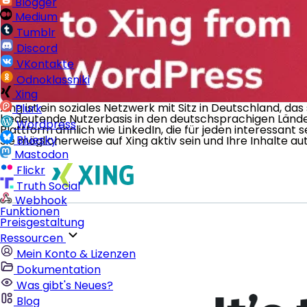
Blogger
Medium
Tumblr
Discord
VKontakte
Odnoklassniki
Xing
Xing ist ein soziales Netzwerk mit Sitz in Deutschland, das
Plurk
bedeutende Nutzerbasis in den deutschsprachigen Ländern
Wordpress
Plattform ähnlich wie LinkedIn, die für jeden interessa
Bluesky
Sie möglicherweise auf Xing aktiv sein und Ihre Inhalte au
Mastodon
Flickr
Truth Social
Webhook
Funktionen
Preisgestaltung
Ressourcen
Mein Konto & Lizenzen
Dokumentation
Was gibt's Neues?
Blog