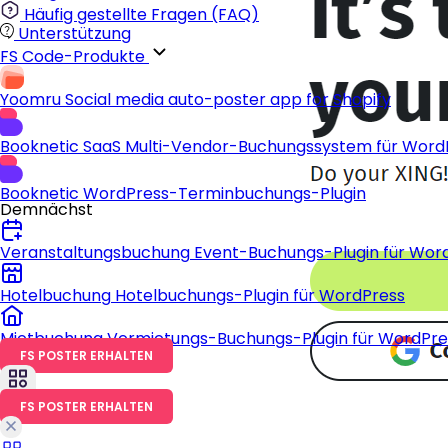
Häufig gestellte Fragen (FAQ)
Unterstützung
FS Code-Produkte
Yoomru
Social media auto-poster app for Shopify
Booknetic SaaS
Multi-Vendor-Buchungssystem für Word
Booknetic
WordPress-Terminbuchungs-Plugin
Demnächst
Veranstaltungsbuchung
Event-Buchungs-Plugin für Wor
Hotelbuchung
Hotelbuchungs-Plugin für WordPress
Mietbuchung
Vermietungs-Buchungs-Plugin für WordPre
FS POSTER ERHALTEN
FS POSTER ERHALTEN