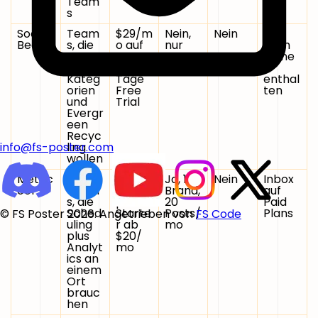
Team
s
Social
Team
$29/m
Nein,
Nein
In
Bee
s, die
o auf
nur
allen
Conte
Bootst
Free
Pläne
nt
rap, 14
Trial
n
Kateg
Tage
enthal
orien
Free
ten
und
Trial
Evergr
een
Recyc
ling
info@fs-poster.com
wollen
Metric
Lean
$0
Ja, 1
Nein
Inbox
ool
Team
Free,
Brand,
auf
s, die
paid
20
Paid
Sched
Starte
Posts/
Plans
© FS Poster 2026. Angetrieben von
FS Code
uling
r ab
mo
plus
$20/
Analyt
mo
ics an
einem
Ort
brauc
hen