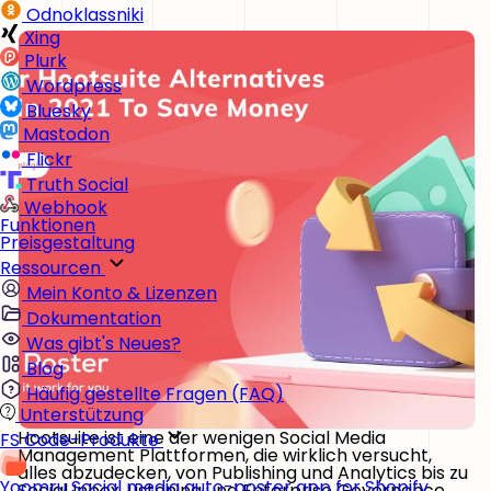
Odnoklassniki
Xing
Plurk
Wordpress
Bluesky
Mastodon
Flickr
Truth Social
Webhook
Funktionen
Preisgestaltung
Ressourcen
Mein Konto & Lizenzen
Dokumentation
Was gibt's Neues?
Blog
Häufig gestellte Fragen (FAQ)
Unterstützung
Hootsuite ist eine der wenigen Social Media
FS Code-Produkte
Management Plattformen, die wirklich versucht,
alles abzudecken, von Publishing und Analytics bis zu
Yoomru
Social media auto-poster app for Shopify
Social Inbox, Listening und Enterprise Governance.