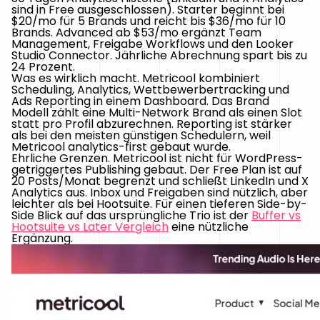
sind in Free ausgeschlossen). Starter beginnt bei
$20/mo für 5 Brands und reicht bis $36/mo für 10
Brands. Advanced ab $53/mo ergänzt Team
Management, Freigabe Workflows und den Looker
Studio Connector. Jährliche Abrechnung spart bis zu
24 Prozent.
Was es wirklich macht.
Metricool kombiniert
Scheduling, Analytics, Wettbewerbertracking und
Ads Reporting in einem Dashboard. Das Brand
Modell zählt eine Multi-Network Brand als einen Slot
statt pro Profil abzurechnen. Reporting ist stärker
als bei den meisten günstigen Schedulern, weil
Metricool analytics-first gebaut wurde.
Ehrliche Grenzen.
Metricool ist nicht für WordPress-
getriggertes Publishing gebaut. Der Free Plan ist auf
20 Posts/Monat begrenzt und schließt LinkedIn und X
Analytics aus. Inbox und Freigaben sind nützlich, aber
leichter als bei Hootsuite. Für einen tieferen Side-by-
Side Blick auf das ursprüngliche Trio ist der
Buffer vs
Hootsuite vs Later Vergleich
eine nützliche
Ergänzung.