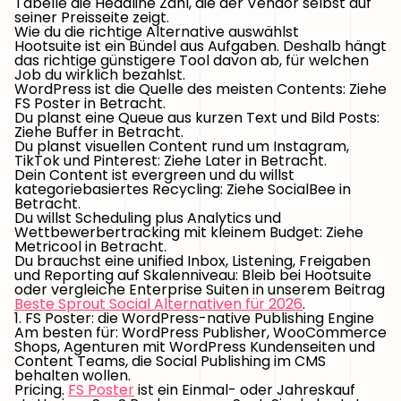
Tabelle die Headline Zahl, die der Vendor selbst auf
seiner Preisseite zeigt.
Wie du die richtige Alternative auswählst
Hootsuite ist ein Bündel aus Aufgaben. Deshalb hängt
das richtige günstigere Tool davon ab, für welchen
Job du wirklich bezahlst.
WordPress ist die Quelle des meisten Contents:
Ziehe
FS Poster in Betracht.
Du planst eine Queue aus kurzen Text und Bild Posts:
Ziehe Buffer in Betracht.
Du planst visuellen Content rund um Instagram,
TikTok und Pinterest:
Ziehe Later in Betracht.
Dein Content ist evergreen und du willst
kategoriebasiertes Recycling:
Ziehe SocialBee in
Betracht.
Du willst Scheduling plus Analytics und
Wettbewerbertracking mit kleinem Budget:
Ziehe
Metricool in Betracht.
Du brauchst eine unified Inbox, Listening, Freigaben
und Reporting auf Skalenniveau:
Bleib bei Hootsuite
oder vergleiche Enterprise Suiten in unserem Beitrag
Beste Sprout Social Alternativen für 2026
.
1. FS Poster: die WordPress-native Publishing Engine
Am besten für:
WordPress Publisher, WooCommerce
Shops, Agenturen mit WordPress Kundenseiten und
Content Teams, die Social Publishing im CMS
behalten wollen.
Pricing.
FS Poster
ist ein Einmal- oder Jahreskauf