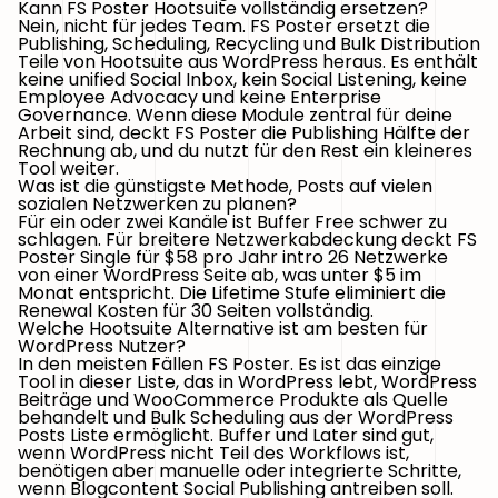
Kann FS Poster Hootsuite vollständig ersetzen?
Nein, nicht für jedes Team. FS Poster ersetzt die
Publishing, Scheduling, Recycling und Bulk Distribution
Teile von Hootsuite aus WordPress heraus. Es enthält
keine unified Social Inbox, kein Social Listening, keine
Employee Advocacy und keine Enterprise
Governance. Wenn diese Module zentral für deine
Arbeit sind, deckt FS Poster die Publishing Hälfte der
Rechnung ab, und du nutzt für den Rest ein kleineres
Tool weiter.
Was ist die günstigste Methode, Posts auf vielen
sozialen Netzwerken zu planen?
Für ein oder zwei Kanäle ist Buffer Free schwer zu
schlagen. Für breitere Netzwerkabdeckung deckt FS
Poster Single für $58 pro Jahr intro 26 Netzwerke
von einer WordPress Seite ab, was unter $5 im
Monat entspricht. Die Lifetime Stufe eliminiert die
Renewal Kosten für 30 Seiten vollständig.
Welche Hootsuite Alternative ist am besten für
WordPress Nutzer?
In den meisten Fällen FS Poster. Es ist das einzige
Tool in dieser Liste, das in WordPress lebt, WordPress
Beiträge und WooCommerce Produkte als Quelle
behandelt und Bulk Scheduling aus der WordPress
Posts Liste ermöglicht. Buffer und Later sind gut,
wenn WordPress nicht Teil des Workflows ist,
benötigen aber manuelle oder integrierte Schritte,
wenn Blogcontent Social Publishing antreiben soll.