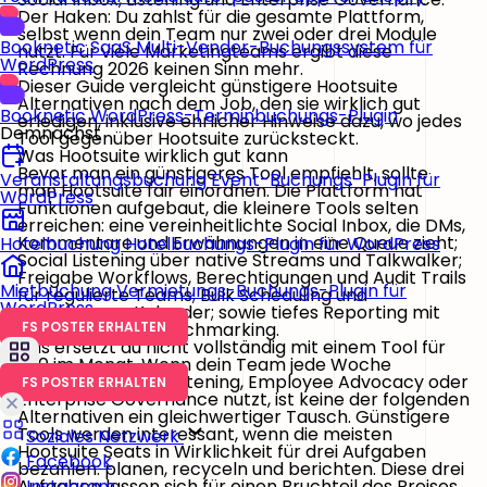
Der Haken: Du zahlst für die gesamte Plattform,
selbst wenn dein Team nur zwei oder drei Module
Booknetic SaaS
Multi-Vendor-Buchungssystem für
nutzt. Für viele Marketingteams ergibt diese
WordPress
Rechnung 2026 keinen Sinn mehr.
Dieser Guide vergleicht günstigere Hootsuite
Alternativen nach dem Job, den sie wirklich gut
Booknetic
WordPress-Terminbuchungs-Plugin
erledigen, inklusive ehrlicher Hinweise dazu, wo jedes
Demnächst
Tool gegenüber Hootsuite zurücksteckt.
Was Hootsuite wirklich gut kann
Bevor man ein günstigeres Tool empfiehlt, sollte
Veranstaltungsbuchung
Event-Buchungs-Plugin für
man Hootsuite fair einordnen. Die Plattform hat
WordPress
Funktionen aufgebaut, die kleinere Tools selten
erreichen: eine vereinheitlichte Social Inbox, die DMs,
Kommentare und Erwähnungen in eine Queue zieht;
Hotelbuchung
Hotelbuchungs-Plugin für WordPress
Social Listening über native Streams und Talkwalker;
Freigabe Workflows, Berechtigungen und Audit Trails
Mietbuchung
Vermietungs-Buchungs-Plugin für
für regulierte Teams; Bulk Scheduling und
WordPress
gemeinsame Kalender; sowie tiefes Reporting mit
Wettbewerber Benchmarking.
FS POSTER ERHALTEN
Das ersetzt du nicht vollständig mit einem Tool für
$20 im Monat. Wenn dein Team jede Woche
Hootsuites Inbox, Listening, Employee Advocacy oder
FS POSTER ERHALTEN
Enterprise Governance nutzt, ist keine der folgenden
Alternativen ein gleichwertiger Tausch. Günstigere
Tools werden interessant, wenn die meisten
Soziales Netzwerk
Hootsuite Seats in Wirklichkeit für drei Aufgaben
Facebook
bezahlen: planen, recyceln und berichten. Diese drei
Aufgaben lassen sich für einen Bruchteil des Preises
Instagram