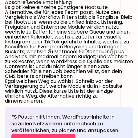
Abschließende Empfehlung
Es gibt keine einzelne günstigere Hootsuite
Alternative, die für jedes Team passt. Nutze den
Vergleich als Workflow Filter statt als Rangliste: Bleib
bei Hootsuite, wenn du die unified Inbox, Listening,
Freigaben und Enterprise Module wirklich nutzt;
wechsle zu Buffer für eine saubere Queue und einen
einfachen Kalender; wechsle zu Later für visuelle,
Instagram oder TikTok geführte Inhalte; wechsle zu
SocialBee für Evergreen Recycling und Kategorie
Buckets; wechsle zu Metricool für Scheduling plus
Analytics mit maximal engem Budget; und wechsle
zu FS Poster, wenn WordPress die Quelle des meisten
Contents ist und du nicht länger einen SaaS
Scheduler für einen Job bezahlen willst, den dein
CMS bereits antreiben kann.
Egal welchen Weg du wählst: Schreib vor der
Verlängerung auf, welche Module du in Hootsuite
wirklich nutzt. Diese kurze Liste ist der einzige
ehrliche Weg, die Alternative richtig zu
dimensionieren.
FS Poster hilft Ihnen, WordPress-Inhalte in
sozialen Netzwerken automatisch zu
veröffentlichen, zu planen und anzupassen.