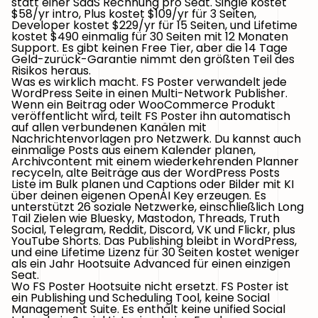
statt einer SaaS Rechnung pro Seat. Single kostet
$58/yr intro, Plus kostet $109/yr für 3 Seiten,
Developer kostet $229/yr für 15 Seiten, und Lifetime
kostet $490 einmalig für 30 Seiten mit 12 Monaten
Support. Es gibt keinen Free Tier, aber die 14 Tage
Geld-zurück-Garantie nimmt den größten Teil des
Risikos heraus.
Was es wirklich macht.
FS Poster verwandelt jede
WordPress Seite in einen Multi-Network Publisher.
Wenn ein Beitrag oder WooCommerce Produkt
veröffentlicht wird, teilt FS Poster ihn automatisch
auf allen verbundenen Kanälen mit
Nachrichtenvorlagen pro Netzwerk. Du kannst auch
einmalige Posts aus einem Kalender planen,
Archivcontent mit einem wiederkehrenden Planner
recyceln, alte Beiträge aus der WordPress Posts
Liste im Bulk planen und Captions oder Bilder mit KI
über deinen eigenen OpenAI Key erzeugen. Es
unterstützt 26 soziale Netzwerke, einschließlich Long
Tail Zielen wie Bluesky, Mastodon, Threads, Truth
Social, Telegram, Reddit, Discord, VK und Flickr, plus
YouTube Shorts. Das Publishing bleibt in WordPress,
und eine Lifetime Lizenz für 30 Seiten kostet weniger
als ein Jahr Hootsuite Advanced für einen einzigen
Seat.
Wo FS Poster Hootsuite nicht ersetzt.
FS Poster ist
ein Publishing und Scheduling Tool, keine Social
Management Suite. Es enthält keine unified Social