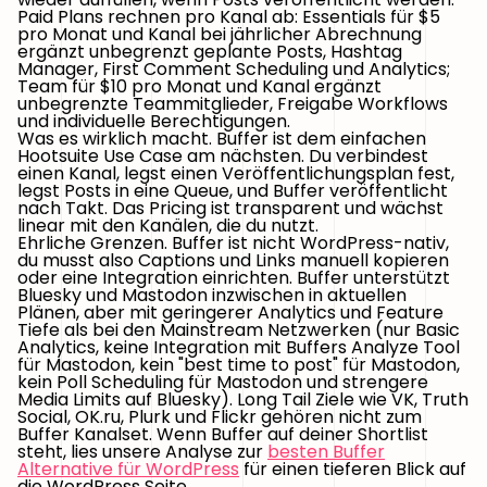
Paid Plans rechnen pro Kanal ab: Essentials für $5
pro Monat und Kanal bei jährlicher Abrechnung
ergänzt unbegrenzt geplante Posts, Hashtag
Manager, First Comment Scheduling und Analytics;
Team für $10 pro Monat und Kanal ergänzt
unbegrenzte Teammitglieder, Freigabe Workflows
und individuelle Berechtigungen.
Was es wirklich macht.
Buffer ist dem einfachen
Hootsuite Use Case am nächsten. Du verbindest
einen Kanal, legst einen Veröffentlichungsplan fest,
legst Posts in eine Queue, und Buffer veröffentlicht
nach Takt. Das Pricing ist transparent und wächst
linear mit den Kanälen, die du nutzt.
Ehrliche Grenzen.
Buffer ist nicht WordPress-nativ,
du musst also Captions und Links manuell kopieren
oder eine Integration einrichten. Buffer unterstützt
Bluesky und Mastodon inzwischen in aktuellen
Plänen, aber mit geringerer Analytics und Feature
Tiefe als bei den Mainstream Netzwerken (nur Basic
Analytics, keine Integration mit Buffers Analyze Tool
für Mastodon, kein "best time to post" für Mastodon,
kein Poll Scheduling für Mastodon und strengere
Media Limits auf Bluesky). Long Tail Ziele wie VK, Truth
Social, OK.ru, Plurk und Flickr gehören nicht zum
Buffer Kanalset. Wenn Buffer auf deiner Shortlist
steht, lies unsere Analyse zur
besten Buffer
Alternative für WordPress
für einen tieferen Blick auf
die WordPress Seite.