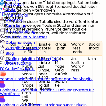
Rabatt, wenn du den Trial überspringst. Schon beim
Mastodon
Einstiegspreis von $99 liegt Standard deutlich über
Flickr
den folgenden Alternativen.
Vergleich: günstigere Hootsuite Alternativen auf
Truth Social
einen Blick
Webhook
Die Preise in dieser Tabelle sind die veröffentlichten
Raten der jeweiligen Tools in 2026 und dienen nur
Funktionen
dem Käufervergleich. Prüfe vor dem Kauf die
Preisgestaltung
Preisseite jedes Vendors, weil Planstrukturen
wechseln.
My account & licenses
Dokumentation
Tool
Am
Einstie
Gratis
WordP
Social
Was gibt's Neues?
beste
gsprei
plan
ress-
Inbox
n für
s
nativ
Blog
FS
Word
$58/y
Nein,
Ja,
Nein
Häufig gestellte Fragen (FAQ)
Poster
Press
r intro
14
läuft in
Unterstützung
Publis
auf
Tage
WordP
FS Code-Produkte
her,
Single,
Geld-
ress
WooC
oder
zurück
omme
$490
-
Yoomru
Social media auto-poster app for Shopify
rce
einma
Garan
Shops,
lig auf
tie
Agent
Lifetim
Booknetic SaaS
Multi-Vendor-Buchungssystem für
uren
e
WordPress
mit
WP
Seiten
Booknetic
WordPress-Terminbuchungs-Plugin