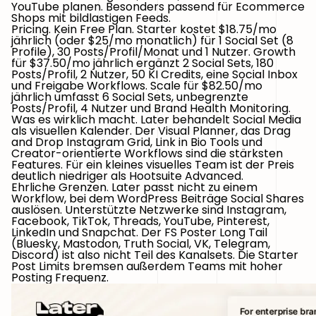
YouTube planen. Besonders passend für Ecommerce
Shops mit bildlastigen Feeds.
Pricing.
Kein Free Plan. Starter kostet $18.75/mo
jährlich (oder $25/mo monatlich) für 1 Social Set (8
Profile), 30 Posts/Profil/Monat und 1 Nutzer. Growth
für $37.50/mo jährlich ergänzt 2 Social Sets, 180
Posts/Profil, 2 Nutzer, 50 KI Credits, eine Social Inbox
und Freigabe Workflows. Scale für $82.50/mo
jährlich umfasst 6 Social Sets, unbegrenzte
Posts/Profil, 4 Nutzer und Brand Health Monitoring.
Was es wirklich macht.
Later behandelt Social Media
als visuellen Kalender. Der Visual Planner, das Drag
and Drop Instagram Grid, Link in Bio Tools und
Creator-orientierte Workflows sind die stärksten
Features. Für ein kleines visuelles Team ist der Preis
deutlich niedriger als Hootsuite Advanced.
Ehrliche Grenzen.
Later passt nicht zu einem
Workflow, bei dem WordPress Beiträge Social Shares
auslösen. Unterstützte Netzwerke sind Instagram,
Facebook, TikTok, Threads, YouTube, Pinterest,
LinkedIn und Snapchat. Der FS Poster Long Tail
(Bluesky, Mastodon, Truth Social, VK, Telegram,
Discord) ist also nicht Teil des Kanalsets. Die Starter
Post Limits bremsen außerdem Teams mit hoher
Posting Frequenz.