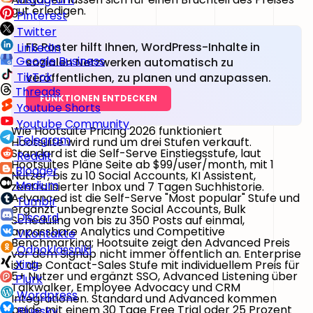
gut erledigen.
Pinterest
Twitter
FS Poster hilft Ihnen, WordPress-Inhalte in
LinkedIn
Google Business
sozialen Netzwerken automatisch zu
TikTok
veröffentlichen, zu planen und anzupassen.
Threads
FUNKTIONEN ENTDECKEN
Youtube Shorts
Youtube Community
Wie Hootsuite Pricing 2026 funktioniert
Telegram
Hootsuite wird rund um drei Stufen verkauft.
Standard
ist die Self-Serve Einstiegsstufe, laut
Reddit
Hootsuites Pläne Seite ab $99/user/month, mit 1
Blogger
Nutzer, bis zu 10 Social Accounts, KI Assistent,
Medium
zentralisierter Inbox und 7 Tagen Suchhistorie.
Advanced
ist die Self-Serve "Most popular" Stufe und
Tumblr
ergänzt unbegrenzte Social Accounts, Bulk
Discord
Scheduling von bis zu 350 Posts auf einmal,
anpassbare Analytics und Competitive
VKontakte
Benchmarking; Hootsuite zeigt den Advanced Preis
Odnoklassniki
vor dem Signup nicht immer öffentlich an.
Enterprise
Xing
ist die Contact-Sales Stufe mit individuellem Preis für
5+ Nutzer und ergänzt SSO, Advanced Listening über
Plurk
Talkwalker, Employee Advocacy und CRM
Wordpress
Integrationen. Standard und Advanced kommen
beide mit einem 30 Tage Free Trial oder 25 Prozent
Bluesky