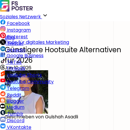
Soziales Netzwerk
Facebook
Instagram
Pinterest
Blog
Tipps für digitales Marketing
Twitter
Günstigere Hootsuite Alternativen
LinkedIn
Google Business
für 2026
TikTok
Jun 10, 2026
Threads
Youtube Shorts
Youtube Community
Telegram
Reddit
Blogger
Medium
Tumblr
Geschrieben von
Gulshah Asadli
Discord
VKontakte