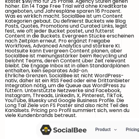
kostet $99/mo für 25 Profile. Agency Stufen gehen
höher. Ein 14 Tage Free Trial wird ohne Kreditkarte
angeboten, und Jahrespläne sparen 16 Prozent.
Was es wirklich macht.
SocialBee ist um Content
Kategorien gebaut. Du definierst Buckets wie Blog
Posts, Quotes, Promotions und Curated Links, legst
fest, wie oft jeder Bucket postet, und fütterst
Content in die Buckets. Evergreen Stücke erscheinen
nach Zeitplan erneut. Pro ergänzt Freigabe
Workflows, Advanced Analytics und stärkere KI.
Hootsuite kann Evergreen Content planen, aber
SocialBee ist meinungsstärker beim Recycling und
belohnt Teams, deren Content über Zeit relevant
bleibt. Die Engage Inbox ist in allen Standardplänen
enthalten, kein separates Add-on.
Ehrliche Grenzen.
SocialBee ist nicht WordPress-
nativ, daher ist ein RSS Feed oder eine Drittanbieter
Integration nötig, um die Queue aus WordPress zu
füttern. Unterstützte Netzwerke sind Facebook,
Instagram, Threads, LinkedIn, X, Pinterest, TikTok,
YouTube, Bluesky und Google Business Profile. Die
Long Tail Ziele von FS Poster sind also nicht Teil des
Kanalsets. Pricing pro Profil summiert sich, wenn du
viele Kundenbrands betreust.