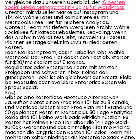
Vergleiche dazu unseren Überblick der
10 besten
Social Media Management Plugins für WordPress
.
Creator mit visueller Marke auf Instagram und
TikTok.
Wähle Later und kombiniere es mit
Metricools Free Tier für reichere Analytics.
Content Team mit tiefem Evergreen Archiv.
Wähle
SocialBee für kategoriebasiertes Recycling. Wenn
das Archiv in WordPress lebt, recycelt FS Posters
Planner Beiträge direkt im CMS zu niedrigeren
Kosten.
Lean Marketingteam, das in Tabellen lebt.
Wähle
Metricool: Der Free Tier deckt den Test ab, Starter
für $20/mo skaliert auf 5 Brands.
Reguliertes oder Enterprise Team mit strikten
Freigaben und schwerer Inbox.
Keines der
günstigeren Tools ist ein gleichwertiger Ersatz. Bleib
bei Hootsuite oder evaluiere Enterprise Suiten wie
Sprout Social.
FAQ
Gibt es eine kostenlose Hootsuite Alternative?
Ja. Buffer bietet einen Free Plan für bis zu 3 Kanäle,
und Metricool bietet einen Free Plan mit 1 Brand und
20 geplanten Posts im Monat plus 30 Tage Analytics.
Beide sind für kleine Workloads wirklich nützlich. FS
Poster hat keinen Free Tier, aber die 14 Tage Geld-
zurück-Garantie und das einmalige Lifetime Pricing
machen die langfristigen Kosten für jedes Team mit
mehreren Seiten niedriger als kostenlose SaaS Pläne.