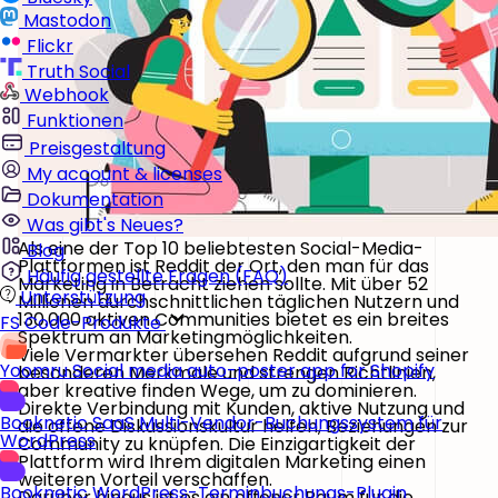
Mastodon
Flickr
Truth Social
Webhook
Funktionen
Preisgestaltung
My account & licenses
Dokumentation
Was gibt's Neues?
Als eine der Top 10 beliebtesten Social-Media-
Blog
Plattformen ist Reddit der Ort, den man für das
Häufig gestellte Fragen (FAQ)
Marketing in Betracht ziehen sollte. Mit über 52
Unterstützung
Millionen durchschnittlichen täglichen Nutzern und
130.000 aktiven Communities bietet es ein breites
FS Code-Produkte
Spektrum an Marketingmöglichkeiten.
Viele Vermarkter übersehen Reddit aufgrund seiner
Yoomru
Social media auto-poster app for Shopify
besonderen Merkmale und strengen Richtlinien,
aber kreative finden Wege, um zu dominieren.
Direkte Verbindung mit Kunden, aktive Nutzung und
Booknetic SaaS
Multi-Vendor-Buchungssystem für
die offene Diskussionskultur helfen, Beziehungen zur
WordPress
Community zu knüpfen. Die Einzigartigkeit der
Plattform wird Ihrem digitalen Marketing einen
weiteren Vorteil verschaffen.
Booknetic
WordPress-Terminbuchungs-Plugin
Darüber hinaus ist es ein offener Raum für die