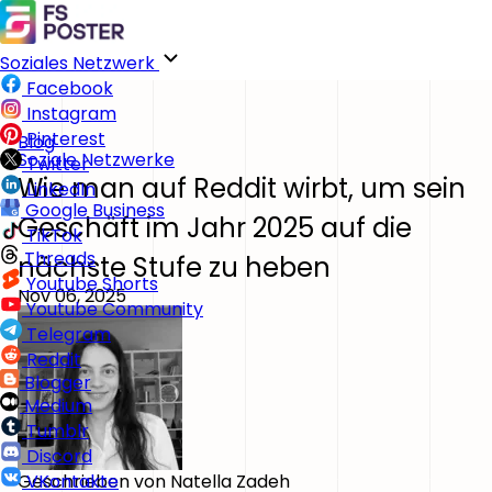
Soziales Netzwerk
Facebook
Instagram
Pinterest
Blog
Soziale Netzwerke
Twitter
Wie man auf Reddit wirbt, um sein
LinkedIn
Google Business
Geschäft im Jahr 2025 auf die
TikTok
Threads
nächste Stufe zu heben
Youtube Shorts
Nov 06, 2025
Youtube Community
Telegram
Reddit
Blogger
Medium
Tumblr
Discord
Geschrieben von
Natella Zadeh
VKontakte