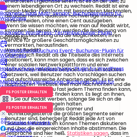
erwarteten Ergebnisse liefern, ist es an der Zeit, zu
einem lebendigeren Ort zu wechseln. Reddit ist eine
Social-Media-Plattform mit besonderen Merkmalen,
Booknetic SaaS
Multi-Vendor-Buchungssystem für
die dabei helfen, qualitativ hochwertige Inhalte zu
WordPress
unterscheiden, ohne einen Cent auszugeben.
Wenn Sie wissen möchten, wie man auf Reddit wirbt,
kommen Sie herein. Wir werden die Bedeutung von
Booknetic
WordPress-Terminbuchungs-Plugin
Reddit im Marketing und die Möglichkeiten, Ihren
Demnächst
Service für größere Geschäftsmöglichkeiten zu
vermarkten, herausfinden.
Was ist Reddit?
Veranstaltungsbuchung
Event-Buchungs-Plugin für
Obwohl sich Reddit als die Titelseite des Internets
WordPress
positioniert, kann man sagen, dass es sich zwischen
einer sozialen Netzwerkplattform und einer
Hotelbuchung
Hotelbuchungs-Plugin für WordPress
Nachrichten-Website befindet. Es ist ein soziales
Netzwerk, weil Benutzer nach Vorschlägen suchen
und aufschlussreiche Antworten geben. Es ist eine
Mietbuchung
Vermietungs-Buchungs-Plugin für
Nachrichten-Website, weil man Nachrichten und die
WordPress
neuesten Updates zu fast jedem Thema finden kann,
FS POSTER ERHALTEN
das man im Internet finden kann. Es liegt an Ihnen,
wie Sie auf Reddit werben, solange Sie sich an die
ungeschriebenen Regeln halten.
FS POSTER ERHALTEN
Trotz der Tatsache, dass Gamer und
Technikbegeisterte die größten Segmente seiner
Benutzer sind, beherbergt Reddit jede Art von
Soziales Netzwerk
Diskussion. Redditoren können Themen diskutieren
und über die eingereichten Inhalte abstimmen. Die
Facebook
Gespräche sind hier heiß.
Statistiken sagen
, dass im
Instagram