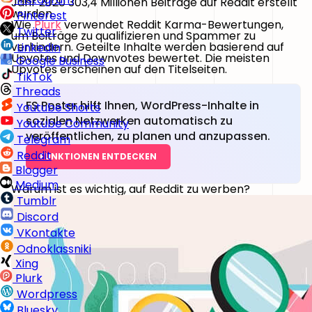
Jahr 2020 303,4 Millionen Beiträge auf Reddit erstellt
wurden.
Pinterest
Wie
Plurk
verwendet Reddit Karma-Bewertungen,
Twitter
um Beiträge zu qualifizieren und Spammer zu
verhindern. Geteilte Inhalte werden basierend auf
LinkedIn
Upvotes und Downvotes bewertet. Die meisten
Google Business
Upvotes erscheinen auf den Titelseiten.
TikTok
Threads
FS Poster hilft Ihnen, WordPress-Inhalte in
Youtube Shorts
sozialen Netzwerken automatisch zu
Youtube Community
veröffentlichen, zu planen und anzupassen.
Telegram
Reddit
FUNKTIONEN ENTDECKEN
Blogger
Medium
Warum ist es wichtig, auf Reddit zu werben?
Tumblr
Discord
VKontakte
Odnoklassniki
Xing
Plurk
Wordpress
Bluesky