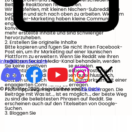
Beiträge Reaktionen hervorrufen.
Wir empfehlen, mit kleinen Nischen-Subreddits zu
beginnen und sich nach oben zu arbeiten. Wie beim
Influencer-Marketing haben kleine Communities
engagiertere Mitglieder und sind leichter zu
konvertieren. Große Subreddits erhalten relativ
mehr erstellte Inhalte und sind schwieriger
hervorzuheben.
2. Erstellen Sie originelle Inhalte
Bitte kopieren und fügen Sie nicht Ihren Facebook-
Post ein, um Ihr Marketing auf einer launischen
Plattform zu erweitern. Wenn Sie Reddit wie Ihren
regulären Social-Media-Kanal behandeln, werden
info@fs-poster.com
Sie keine positiven Ergebnisse erzielen.
Authentizität ist der Schlüssel beim Posten von
Inhalten auf Reddit. Sie müssen aufschlussreich,
nützlich und frisch sein, um die Aufmerksamkeit einer
engagierten Community zu erregen.
© FS Poster 2026. Angetrieben von
FS Code
Profi-Tipp: Beginnen Sie Ihre Inhalte mit Fragen. Die
Beiträge mit Was ist…, Ist es möglich…, der beste Weg
zu sind die beliebtesten Phrasen auf Reddit. Sie
erscheinen auch auf den Titelseiten von Google-
Suchen.
3. Bloggen Sie