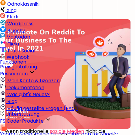
Odnoklassniki
Xing
Plurk
Wordpress
Bluesky
Mastodon
Flickr
Truth Social
Webhook
Funktionen
Preisgestaltung
Ressourcen
Mein Konto & Lizenzen
Dokumentation
Was gibt's Neues?
Blog
Häufig gestellte Fragen (FAQ)
Unterstützung
FS Code-Produkte
Wenn traditionelle
soziale Medien
nicht die
Yoomru
Social media auto-poster app for Shopify