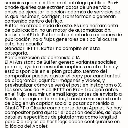
servicios que no están en el catálogo público. Pro+
añade queries que extraen datos de un servicio
antes de ejecutar la acción, además de servicios de
IA que resumen, corrigen, transforman o generan
contenido dentro del flujo.
Buffer no ofrece nada de esto. Es una herramienta
de publicación, no un motor de automatización.
Incluso la API de Buffer está orientada a acciones de
publicación, no a flujos generales de tipo "si ocurre
esto, haz aquello".
Ganador: IFTTT.
Buffer no compite en esta
categoría.
Personalización de contenido e IA
El AI Assistant de Buffer genera variantes sociales
por red, ayuda a reescribir captions en otro tono y
está disponible en el plan gratuito. Dentro del
compositor puedes ajustar el copy por canal antes
de programar, adjuntar imágenes y vídeos, y
previsualizar cómo se verá el post en Instagram o X.
Los servicios de IA de IFTTT en Pro+ trabajan antes
en el flujo: resumir un email largo antes de enviarlo a
Slack, corregir un borrador, transformar un extracto
de blog en un caption social o pasar contenido a
ChatGPT o Claude como parte de un Applet. No hay
compositor para ajustar el caption después, así que
detalles específicos de plataforma como longitud
para X o reglas de hashtags deben configurarse en
la lógica del Applet.