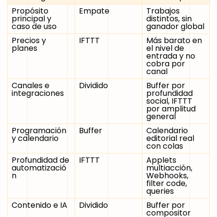
Propósito
Empate
Trabajos
principal y
distintos, sin
caso de uso
ganador global
Precios y
IFTTT
Más barato en
planes
el nivel de
entrada y no
cobra por
canal
Canales e
Dividido
Buffer por
integraciones
profundidad
social, IFTTT
por amplitud
general
Programación
Buffer
Calendario
y calendario
editorial real
con colas
Profundidad de
IFTTT
Applets
automatizació
multiacción,
n
Webhooks,
filter code,
queries
Contenido e IA
Dividido
Buffer por
compositor