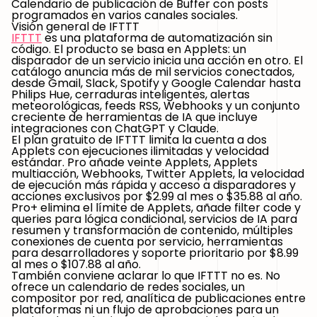
Calendario de publicación de Buffer con posts
programados en varios canales sociales.
Visión general de IFTTT
IFTTT
es una plataforma de automatización sin
código. El producto se basa en Applets: un
disparador de un servicio inicia una acción en otro. El
catálogo anuncia más de mil servicios conectados,
desde Gmail, Slack, Spotify y Google Calendar hasta
Philips Hue, cerraduras inteligentes, alertas
meteorológicas, feeds RSS, Webhooks y un conjunto
creciente de herramientas de IA que incluye
integraciones con ChatGPT y Claude.
El plan gratuito de IFTTT limita la cuenta a dos
Applets con ejecuciones ilimitadas y velocidad
estándar. Pro añade veinte Applets, Applets
multiacción, Webhooks, Twitter Applets, la velocidad
de ejecución más rápida y acceso a disparadores y
acciones exclusivos por $2.99 al mes o $35.88 al año.
Pro+ elimina el límite de Applets, añade filter code y
queries para lógica condicional, servicios de IA para
resumen y transformación de contenido, múltiples
conexiones de cuenta por servicio, herramientas
para desarrolladores y soporte prioritario por $8.99
al mes o $107.88 al año.
También conviene aclarar lo que IFTTT no es. No
ofrece un calendario de redes sociales, un
compositor por red, analítica de publicaciones entre
plataformas ni un flujo de aprobaciones para un