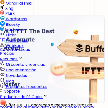
Odnoklassniki
Xing
Plurk
Wordpress
Bluesky
Mastodon
Flickr
Truth Social
Webhook
Características
Precios
Recursos
Mi cuenta y licencias
Documentación
Novedades
Blog
Preguntas frecuentes
Soporte
Productos de FS Code
Buffer e IFTTT aparecen a menudo en listas de
Yoomru
Social media auto-poster app for Shopify