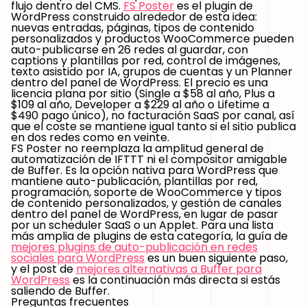
flujo dentro del CMS.
FS Poster
es el plugin de
WordPress construido alrededor de esta idea:
nuevas entradas, páginas, tipos de contenido
personalizados y productos WooCommerce pueden
auto-publicarse en 26 redes al guardar, con
captions y plantillas por red, control de imágenes,
texto asistido por IA, grupos de cuentas y un Planner
dentro del panel de WordPress. El precio es una
licencia plana por sitio (Single a $58 al año, Plus a
$109 al año, Developer a $229 al año o Lifetime a
$490 pago único), no facturación SaaS por canal, así
que el coste se mantiene igual tanto si el sitio publica
en dos redes como en veinte.
FS Poster no reemplaza la amplitud general de
automatización de IFTTT ni el compositor amigable
de Buffer. Es la opción nativa para WordPress que
mantiene auto-publicación, plantillas por red,
programación, soporte de WooCommerce y tipos
de contenido personalizados, y gestión de canales
dentro del panel de WordPress, en lugar de pasar
por un scheduler SaaS o un Applet. Para una lista
más amplia de plugins de esta categoría, la guía de
mejores plugins de auto-publicación en redes
sociales para WordPress
es un buen siguiente paso,
y el post de
mejores alternativas a Buffer para
WordPress
es la continuación más directa si estás
saliendo de Buffer.
Preguntas frecuentes