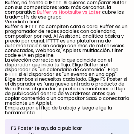
Buffer, no frente a IFTTT. Si quieres comparar Buffer
con sus competidores SaaS más cercanos, la
comparativa
Buffer vs Hootsuite vs Later
cubre los
trade-offs de ese grupo.
Veredicto final
Buffer e IFTTT no compiten cara a cara. Buffer es un
programador de redes sociales con calendario,
compositor por red, AI Assistant, analítica básica y
precio por canal. IFTTT es una plataforma de
automatización sin código con más de mil servicios
conectados, Webhooks, Applets multiacción, filter
code e IA en pipeline.
La elección correcta es la que coincide con el
disparador que inicia tu flujo. Elige Buffer si el
disparador es "un calendario de contenido". Elige
IFTTT si el disparador es "un evento en una app".
Elige ambos si necesitas cada lado. Elige FS Poster si
el disparador es "una nueva entrada o producto de
WordPress al guardar" y prefieres mantener el flujo
de publicación dentro de WordPress antes que
copiar contenido a un compositor SaaS o conectarlo
mediante un Applet.
Empieza por el flujo de trabajo y luego elige la
herramienta.
FS Poster te ayuda a publicar