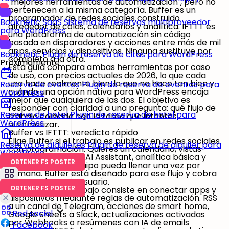
"mejores herramientas de automatización", pero no
pertenecen a la misma categoría. Buffer es un
programador de redes sociales construido
Booknetic SaaS
Sistema de reservas multiproveedor
alrededor de colas, calendarios y analítica. IFTTT es
para WordPress
una plataforma de automatización sin código
basada en disparadores y acciones entre más de mil
apps, servicios y dispositivos. Ninguna sustituye por
Booknetic
Plugin de reserva de citas para WordPress
completo a la otra.
Próximamente
Esta guía compara ambas herramientas por caso
de uso, con precios actuales de 2026, lo que cada
una hace realmente bien, lo que no hace tan bien y
Reserva de eventos
Plugin de reserva de eventos para
cuándo una opción nativa para WordPress encaja
WordPress
mejor que cualquiera de las dos. El objetivo es
responder con claridad a una pregunta: qué flujo de
Reserva de hotel
Plugin de reserva de hotel para
trabajo coincide con la tarea que intentas
WordPress
automatizar.
Buffer vs IFTTT: veredicto rápido
Elige
Buffer
si el trabajo es publicar en redes sociales
Reserva de alquileres
Plugin de reserva de alquiler para
con programación. Quieres un calendario, vistas
WordPress
previas por red, un AI Assistant, analítica básica y
OBTENER FS POSTER
una cola que tu equipo pueda llenar una vez por
semana. Buffer está diseñado para ese flujo y cobra
por canal, no por usuario.
OBTENER FS POSTER
Elige
IFTTT
si el trabajo consiste en conectar apps y
dispositivos mediante reglas de automatización. RSS
a un canal de Telegram, acciones de smart home,
Red social
Google Sheets a Slack, actualizaciones activadas
por Webhooks o resúmenes con IA de emails
Facebook