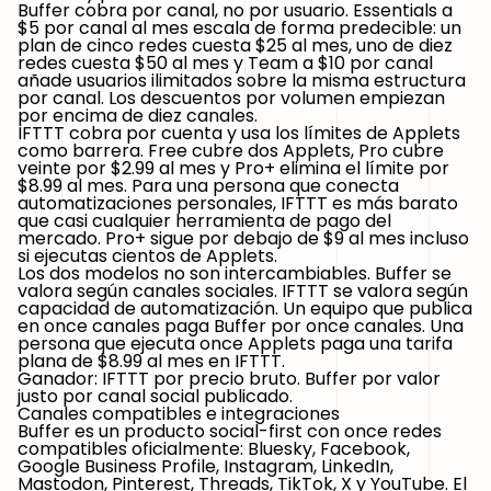
Buffer cobra por canal, no por usuario. Essentials a
$5 por canal al mes escala de forma predecible: un
plan de cinco redes cuesta $25 al mes, uno de diez
redes cuesta $50 al mes y Team a $10 por canal
añade usuarios ilimitados sobre la misma estructura
por canal. Los descuentos por volumen empiezan
por encima de diez canales.
IFTTT cobra por cuenta y usa los límites de Applets
como barrera. Free cubre dos Applets, Pro cubre
veinte por $2.99 al mes y Pro+ elimina el límite por
$8.99 al mes. Para una persona que conecta
automatizaciones personales, IFTTT es más barato
que casi cualquier herramienta de pago del
mercado. Pro+ sigue por debajo de $9 al mes incluso
si ejecutas cientos de Applets.
Los dos modelos no son intercambiables. Buffer se
valora según canales sociales. IFTTT se valora según
capacidad de automatización. Un equipo que publica
en once canales paga Buffer por once canales. Una
persona que ejecuta once Applets paga una tarifa
plana de $8.99 al mes en IFTTT.
Ganador: IFTTT por precio bruto.
Buffer por valor
justo por canal social publicado.
Canales compatibles e integraciones
Buffer es un producto social-first con once redes
compatibles oficialmente: Bluesky, Facebook,
Google Business Profile, Instagram, LinkedIn,
Mastodon, Pinterest, Threads, TikTok, X y YouTube. El