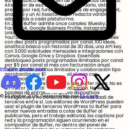
Buffer publica en el orden de los espacios definidos.
Alrededor de esa cola hay un calendario, vistas
previas por red, funciones básicas de engagement,
analítica y un AI Assistant que redacta variantes
adaptadas a cada plataforma.
En 2026 Buffer admite once canales: Bluesky,
Facebook, Google Business Profile, Instagram,
LinkedIn, Mastodon, Pinterest, Threads, TikTok, X y
YouTube. El plan gratuito cubre hasta tres canales
con diez posts programados por canal, 100 ideas,
analítica básica con historial de 30 días, una API key
con 3.000 solicitudes mensuales e integraciones con
Canva, Google Drive y Dropbox. Essentials
desbloquea posts programados ilimitados por canal
por $5 por canal al mes con facturación anual.
info@fs-poster.com
Team añade usuarios ilimitados y colaboración tipo
aprobación por $10 por canal al mes con
facturación anual.
También conviene aclarar lo que Buffer no es. No es
un motor general de automatización. No lee tu
bandeja de entrada, no activa dispositivos
© FS Poster 2026. Desarrollado por
FS Code
inteligentes y no conecta herramientas SaaS de
terceros entre sí. Los editores de WordPress pueden
usar el plugin de terceros WordPress to Buffer para
enviar nuevas entradas a colas de Buffer al
publicarlas, pero el trabajo editorial, los captions por
red y la programación siguen ocurriendo en el
compositor de Buffer, no dentro del panel de