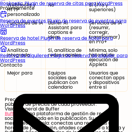
Booknetic
Plugin de reserva de citas para WordPress
Webhooks y
No
Sí (Pro y
Próximamente
HTTP
superiores)
personalizado
Reserva de eventos
Plugin de reserva de eventos para
Funciones de IA
Buffer AI
Servicios de IA
WordPress
Assistant para
(resumir,
captions e
corregir,
ideas
transformar)
Reserva de hotel
Plugin de reserva de hotel para
en Pro+
WordPress
Analítica
Sí, analítica de
Mínima, solo
integrada
redes sociales
historial de
Reserva de alquileres
Plugin de reserva de alquiler para
ejecución de
WordPress
Applets
Contacto
Mejor para
Equipos
Usuarios que
sociales que
conectan apps
publican con
y dispositivos
calendario
entre sí
Precios revisados en junio de 2026 en las páginas
públicas de precios de cada proveedor.
Visión general de Buffer
Buffer
es una plataforma de gestión de redes
sociales centrada en la publicación. Su modelo
mental es una cola: conectas una red, creas un
horario de publicación, añades contenido a la cola y