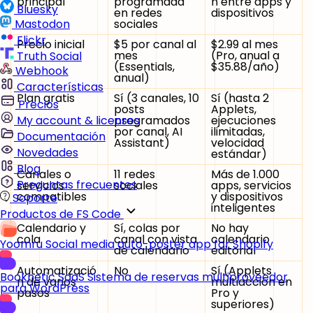
principal
programada
n entre apps y
Bluesky
en redes
dispositivos
sociales
Mastodon
Flickr
Precio inicial
$5 por canal al
$2.99 al mes
mes
(Pro, anual a
Truth Social
(Essentials,
$35.88/año)
Webhook
anual)
Características
Plan gratis
Sí (3 canales, 10
Sí (hasta 2
Precios
posts
Applets,
programados
ejecuciones
My account & licenses
por canal, AI
ilimitadas,
Documentación
Assistant)
velocidad
Novedades
estándar)
Blog
Canales o
11 redes
Más de 1.000
Preguntas frecuentes
servicios
sociales
apps, servicios
compatibles
y dispositivos
Soporte
inteligentes
Productos de FS Code
Calendario y
Sí, colas por
No hay
cola
canal con vista
calendario
Yoomru
Social media auto-poster app for Shopify
de calendario
editorial
Automatizació
No
Sí (Applets
Booknetic SaaS
Sistema de reservas multiproveedor
n de varios
multiacción en
para WordPress
pasos
Pro y
superiores)