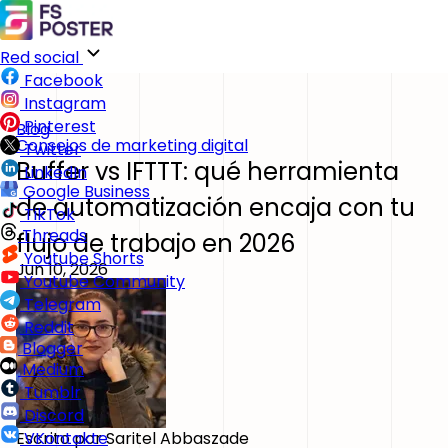
Red social
Facebook
Instagram
Pinterest
Blog
Consejos de marketing digital
Twitter
Buffer vs IFTTT: qué herramienta
LinkedIn
Google Business
de automatización encaja con tu
TikTok
Threads
flujo de trabajo en 2026
Youtube Shorts
Jun 10, 2026
Youtube Community
Telegram
Reddit
Blogger
Medium
Tumblr
Discord
Escrito por
Saritel Abbaszade
VKontakte