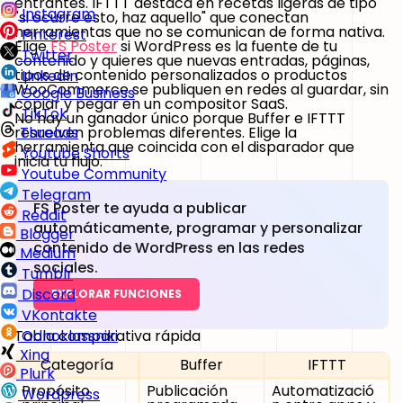
entrantes. IFTTT destaca en recetas ligeras de tipo
Instagram
"si ocurre esto, haz aquello" que conectan
herramientas que no se comunican de forma nativa.
Pinterest
Elige
FS Poster
si WordPress es la fuente de tu
Twitter
contenido y quieres que nuevas entradas, páginas,
tipos de contenido personalizados o productos
LinkedIn
WooCommerce se publiquen en redes al guardar, sin
Google Business
copiar y pegar en un compositor SaaS.
TikTok
No hay un ganador único porque Buffer e IFTTT
resuelven problemas diferentes. Elige la
Threads
herramienta que coincida con el disparador que
Youtube Shorts
inicia tu flujo.
Youtube Community
Telegram
FS Poster te ayuda a publicar
Reddit
automáticamente, programar y personalizar
Blogger
contenido de WordPress en las redes
Medium
sociales.
Tumblr
Discord
EXPLORAR FUNCIONES
VKontakte
Tabla comparativa rápida
Odnoklassniki
Xing
Categoría
Buffer
IFTTT
Plurk
Propósito
Publicación
Automatizació
Wordpress