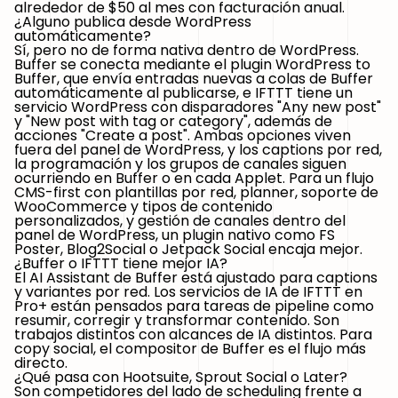
alrededor de $50 al mes con facturación anual.
¿Alguno publica desde WordPress
automáticamente?
Sí, pero no de forma nativa dentro de WordPress.
Buffer se conecta mediante el plugin WordPress to
Buffer, que envía entradas nuevas a colas de Buffer
automáticamente al publicarse, e IFTTT tiene un
servicio WordPress con disparadores "Any new post"
y "New post with tag or category", además de
acciones "Create a post". Ambas opciones viven
fuera del panel de WordPress, y los captions por red,
la programación y los grupos de canales siguen
ocurriendo en Buffer o en cada Applet. Para un flujo
CMS-first con plantillas por red, planner, soporte de
WooCommerce y tipos de contenido
personalizados, y gestión de canales dentro del
panel de WordPress, un plugin nativo como FS
Poster, Blog2Social o Jetpack Social encaja mejor.
¿Buffer o IFTTT tiene mejor IA?
El AI Assistant de Buffer está ajustado para captions
y variantes por red. Los servicios de IA de IFTTT en
Pro+ están pensados para tareas de pipeline como
resumir, corregir y transformar contenido. Son
trabajos distintos con alcances de IA distintos. Para
copy social, el compositor de Buffer es el flujo más
directo.
¿Qué pasa con Hootsuite, Sprout Social o Later?
Son competidores del lado de scheduling frente a