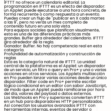
IFTTT no ofrece un calendario editorial. La
programación en IFTTT es un efecto del disparador:
un Applet puede ejecutarse a una hora concreta, de
forma recurrente o como respuesta a un evento.
Puedes crear un flujo de "publicar en X cada martes
a las 9", pero no verás un mes completo de
contenido futuro en una sola vista.
Para equipos sociales que planifican visualmente,
esta es una de las diferencias prácticas más
grandes. Buffer gira alrededor del calendario. IFTTT
gira alrededor de la regla.
Ganador: Buffer.
No hay competencia real en esta
categoría.
Profundidad de automatización y construcción de
reglas
Esta es la categoría natural de IFTTT. La unidad
central de la plataforma es el Applet: un disparador
de un servicio, un filtro o query en Pro+ y una o varias
acciones en otros servicios. Los Applets multiacción
en Pro pueden lanzar varias acciones desde un único
disparador. Filter code en Pro+ permite escribir
lógica condicional en un editor con sabor JavaScript,
de modo que un Applet pueda ramificarse por hora
del día, valores del payload o datos externos.
Los Webhooks en Pro y superiores convierten IFTTT
en un hub para disparadores HTTP personalizados.
Así conectan los usuarios avanzados IFTTT con
herramientas internas, eventos de servidor o