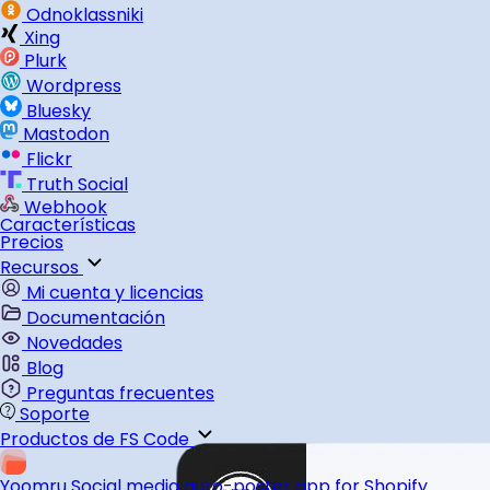
Odnoklassniki
Xing
Plurk
Wordpress
Bluesky
Mastodon
Flickr
Truth Social
Webhook
Características
Precios
Recursos
Mi cuenta y licencias
Documentación
Novedades
Blog
Preguntas frecuentes
Soporte
Productos de FS Code
Yoomru
Social media auto-poster app for Shopify