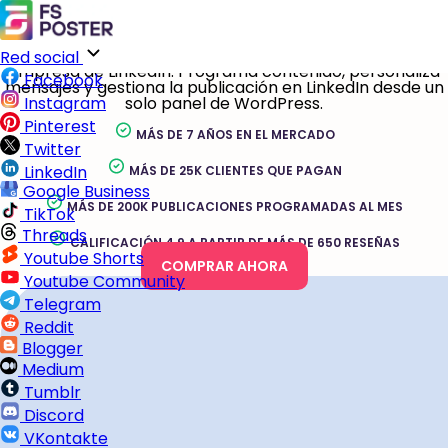
Autopóster de LinkedIn para WordPress
Comparte automáticamente publicaciones de
WordPress, productos de WooCommerce y tipos de
contenido personalizados en perfiles y páginas de
Red social
empresa de LinkedIn. Programa contenido, personaliza
Facebook
mensajes y gestiona la publicación en LinkedIn desde un
solo panel de WordPress.
Instagram
Pinterest
MÁS DE 7 AÑOS EN EL MERCADO
Twitter
LinkedIn
MÁS DE 25K CLIENTES QUE PAGAN
Google Business
MÁS DE 200K PUBLICACIONES PROGRAMADAS AL MES
TikTok
Threads
CALIFICACIÓN 4.9 A PARTIR DE MÁS DE 650 RESEÑAS
Youtube Shorts
COMPRAR AHORA
Youtube Community
Telegram
Reddit
Blogger
Medium
Tumblr
Discord
VKontakte