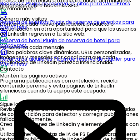
tráfico de referencia a tu sitio, sin hacer afirmaciones
Booknetic
Plugin de reserva de citas para WordPress
engañosas sobre backlinks SEO.
Próximamente
Genera más visitas
Reserva de eventos
Plugin de reserva de eventos para
Convierte cada nueva publicación, producto o
WordPress
actualización en otra oportunidad para que los usuarios
de LinkedIn regresen a tu sitio web.
Reserva de hotel
Plugin de reserva de hotel para
WordPress
Personaliza cada mensaje
Utiliza palabras clave dinámicas, URLs personalizadas,
imágenes y mensajes por canal para que cada
Reserva de alquileres
Plugin de reserva de alquiler para
publicación de LinkedIn parezca intencionada.
WordPress
Contacto
Mantén las páginas activas
Programa publicaciones con antelación, recicla
contenido perenne y evita páginas de LinkedIn
silenciosas cuando tu equipo esté ocupado.
Sigue los resultados de publicación
Revisa los registros, los clics en enlaces y los resultados
de compartición para detectar y corregir publicaciones
fallidas rápidamente.
Crea publicaciones de LinkedIn y elementos visuales con
IA
Utiliza las herramientas de IA de FS Poster para generar
textos de publicaciones de LinkedIn, ideas de hashtags y