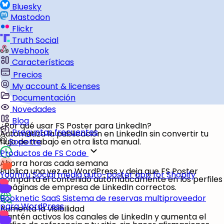
Bluesky
Mastodon
Flickr
Truth Social
Webhook
Características
Precios
My account & licenses
Documentación
Novedades
Blog
¿Por qué usar FS Poster para LinkedIn?
Preguntas frecuentes
Automatiza la publicación en LinkedIn sin convertir tu
flujo de trabajo en otra lista manual.
Soporte
Productos de FS Code
Ahorra horas cada semana
Publica una vez en WordPress y deja que FS Poster
Yoomru
Social media auto-poster app for Shopify
comparta el contenido automáticamente en los perfiles
o páginas de empresa de LinkedIn correctos.
Booknetic SaaS
Sistema de reservas multiproveedor
para WordPress
Aumenta la visibilidad
Mantén activos los canales de LinkedIn y aumenta el