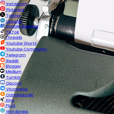
Instagram
Pinterest
Twitter
LinkedIn
Google Business
TikTok
Threads
Youtube Shorts
Youtube Community
Telegram
Reddit
Blogger
Medium
Tumblr
Discord
VKontakte
Odnoklassniki
Xing
Plurk
Wordpress