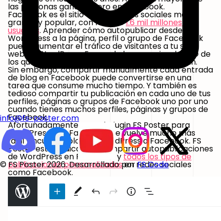
las personas ganan dinero en Facebook.
Facebook es el sitio web de redes sociales más
grande y popular, con más de
1.6 mil millones de
usuarios
. Aprender cómo autopublicar desde
WordPress a la página, perfil o grupo de Facebook
puede aumentar el tráfico de visitantes a tu sitio
web de WordPress. Es uno de los consejos de SEO de
los que la mayoría de las personas se benefician.
Sin embargo, compartir manualmente cada entrada
de blog en Facebook puede convertirse en una
tarea que consume mucho tiempo. Y también es
tedioso compartir tu publicación en cada uno de tus
perfiles, páginas o grupos de Facebook uno por uno
cuando tienes muchos perfiles, páginas y grupos de
Facebook.
info@fs-poster.com
Afortunadamente, con el plugin FS Poster para
WordPress con Facebook, se vuelve mucho más
fácil vincular el blog de WordPress a Facebook. FS
Poster está dedicado a compartir autopublicaciones
de WordPress en Facebook y
todos los tipos de
publicaciones personalizadas
en redes sociales
© FS Poster 2026. Desarrollado por
FS Code
como Facebook.