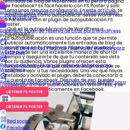
entradas de blog de WordPress en tu perfil o página
de Facebook? Es fácil hacerlo con FS Poster y solo
toma unos minutos configurarlo. En este artículo, te
Booknetic SaaS
Sistema de reservas multiproveedor
mostraremos cómo autopublicar desde WordPress
para WordPress
a Facebook con el plugin de autopublicación FS
Poster.
¿Qué es la autopublicación de WordPress a
Booknetic
Plugin de reserva de citas para WordPress
Facebook?
Próximamente
La autopublicación es una función que te permite
publicar automáticamente tus entradas de blog de
WordPress en tu Timeline o Página de Facebook.
Reserva de eventos
Plugin de reserva de eventos para
Esto puede ser una excelente manera de ahorrar
WordPress
tiempo y asegurarte de que tu contenido sea visto
por tu audiencia. Varios plugins ofrecen esta
Reserva de hotel
Plugin de reserva de hotel para
funcionalidad, por lo que deberás elegir uno que se
WordPress
adapte mejor a tus necesidades. Una vez que hayas
instalado y activado el plugin, deberás conectarlo a
tu cuenta de Facebook. Después de eso, puedes
Reserva de alquileres
Plugin de reserva de alquiler para
comenzar a crear publicaciones en WordPress, y se
WordPress
publicarán automáticamente en Facebook.
OBTENER FS POSTER
OBTENER FS POSTER
Red social
Facebook