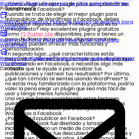
Booknetic
Plugin de reserva de citas para WordPress
¿Cómo elegir el mejor plugin para autopublicar de
Próximamente
WordPress a Facebook?
Cuando se trata de
elegir el mejor plugin
para
autopublicar de WordPress a Facebook
, debes
Reserva de eventos
Plugin de reserva de eventos para
considerar algunas cosas. Primero, ¿cuál es tu
WordPress
presupuesto? Hay excelentes plugins gratuitos
como
FS Poster Lite
disponibles, pero si tienes un
poco de dinero para gastar, algunas opciones
Reserva de hotel
Plugin de reserva de hotel para
premium pueden ofrecer más funciones y
WordPress
personalización.
En segundo lugar, ¿qué
características
estás
Reserva de alquileres
Plugin de reserva de alquiler para
buscando? ¿Necesitas algo simple que solo publique
WordPress
tu contenido en Facebook, o necesitas algo más
Contacto
robusto que te ayude a personalizar tus
publicaciones y rastrear tus resultados? Por último,
¿qué tan cómodo te sientes usando WordPress? Si
no estás muy familiarizado con la plataforma, podría
valer la pena
elegir un plugin
que sea más fácil de
usar y tenga menos funciones.
Una vez que hayas considerado estos factores,
puedes comenzar a mirar algunos de los mejores
plugins como FS Poster para autopublicar de
WordPress a Facebook.
¿Por qué autopublicar en Facebook?
Aunque Facebook fue diseñado y lanzado
inicialmente como un medio de comunicación, fue
más allá y su poder fue descubierto por empresas y
negocios en los últimos años. Ahora, la mayoría de