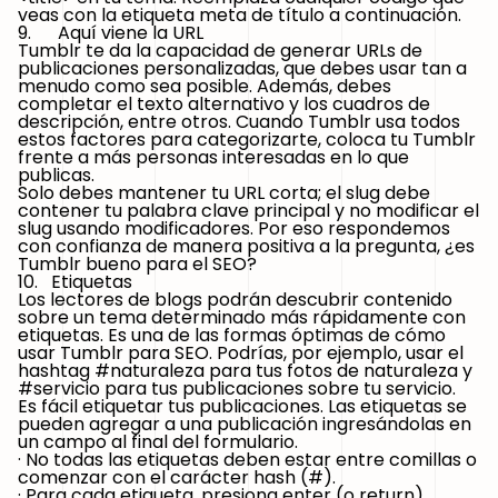
veas con la etiqueta meta de título a continuación.
9. Aquí viene la URL
Tumblr te da la capacidad de generar URLs de
publicaciones personalizadas, que debes usar tan a
menudo como sea posible. Además, debes
completar el texto alternativo y los cuadros de
descripción, entre otros. Cuando Tumblr usa todos
estos factores para categorizarte, coloca tu Tumblr
frente a más personas interesadas en lo que
publicas.
Solo debes mantener tu URL corta; el slug debe
contener tu palabra clave principal y no modificar el
slug usando modificadores. Por eso respondemos
con confianza de manera positiva a la pregunta, ¿es
Tumblr bueno para el SEO?
10. Etiquetas
Los lectores de blogs podrán descubrir contenido
sobre un tema determinado más rápidamente con
etiquetas. Es una de las formas óptimas de cómo
usar Tumblr para SEO. Podrías, por ejemplo, usar el
hashtag #naturaleza para tus fotos de naturaleza y
#servicio para tus publicaciones sobre tu servicio.
Es fácil etiquetar tus publicaciones. Las etiquetas se
pueden agregar a una publicación ingresándolas en
un campo al final del formulario.
· No todas las etiquetas deben estar entre comillas o
comenzar con el carácter hash (#).
· Para cada etiqueta, presiona enter (o return).