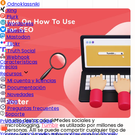
Odnoklassniki
Xing
Plurk
Wordpress
Bluesky
Mastodon
Flickr
Truth Social
Webhook
Características
Precios
Recursos
Mi cuenta y licencias
Documentación
Novedades
Blog
Preguntas frecuentes
Soporte
Un sitio destacado de redes sociales y
Productos de FS Code
microblogging,
Tumblr
es utilizado por millones de
personas. Allí se puede compartir cualquier tipo de
Yoomru
Social media auto-poster app for Shopify
contenido. Ha sido utilizado principalmente por