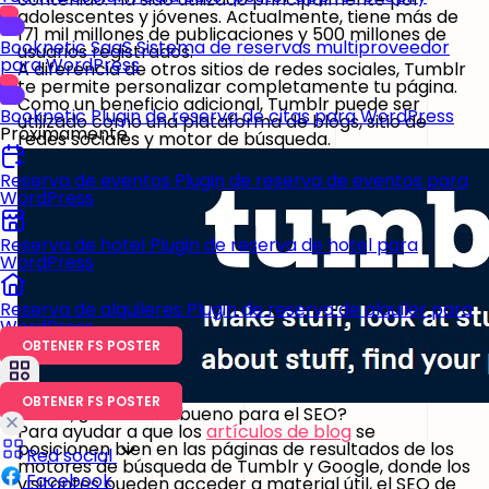
adolescentes y jóvenes. Actualmente, tiene más de
171 mil millones de publicaciones y 500 millones de
Booknetic SaaS
Sistema de reservas multiproveedor
usuarios registrados.
para WordPress
A diferencia de otros sitios de redes sociales, Tumblr
te permite personalizar completamente tu página.
Como un beneficio adicional, Tumblr puede ser
Booknetic
Plugin de reserva de citas para WordPress
utilizado como una plataforma de blogs, sitio de
Próximamente
redes sociales y motor de búsqueda.
Reserva de eventos
Plugin de reserva de eventos para
WordPress
Reserva de hotel
Plugin de reserva de hotel para
WordPress
Reserva de alquileres
Plugin de reserva de alquiler para
WordPress
OBTENER FS POSTER
OBTENER FS POSTER
Bueno, ¿es Tumblr bueno para el SEO?
Para ayudar a que los
artículos de blog
se
posicionen bien en las páginas de resultados de los
Red social
motores de búsqueda de Tumblr y Google, donde los
Facebook
visitantes pueden acceder a material útil, el SEO de