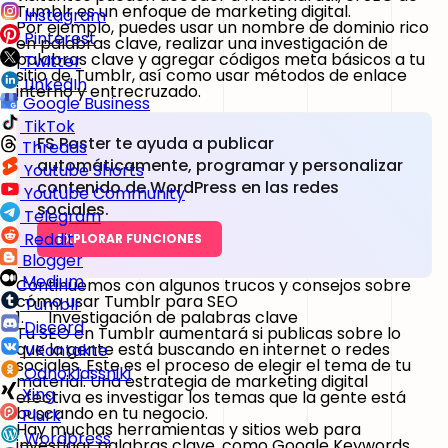
Tumblr es un enfoque de marketing digital.
Instagram
Por ejemplo, puedes usar un nombre de dominio rico
Pinterest
en palabras clave, realizar una investigación de
palabras clave y agregar códigos meta básicos a tu
Twitter
sitio de Tumblr, así como usar métodos de enlace
LinkedIn
interno y entrecruzado.
Google Business
TikTok
FS Poster te ayuda a publicar
Threads
automáticamente, programar y personalizar
Youtube Shorts
contenido de WordPress en las redes
Youtube Community
sociales.
Telegram
Reddit
EXPLORAR FUNCIONES
Blogger
Medium
Continuemos con algunos trucos y consejos sobre
cómo usar Tumblr para SEO
Tumblr
1. Investigación de palabras clave
Discord
Tu SEO en Tumblr aumentará si publicas sobre lo
que la gente está buscando en internet o redes
VKontakte
sociales. Este es el proceso de elegir el tema de tu
Odnoklassniki
material. Una estrategia de marketing digital
Xing
efectiva es investigar los temas que la gente está
buscando en tu negocio.
Plurk
Hay muchas herramientas y sitios web para
Wordpress
investigar palabras clave, como Google Keywords