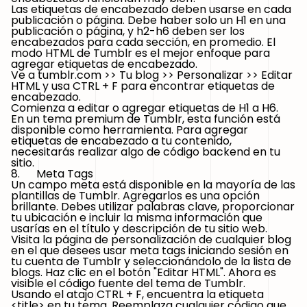
Las etiquetas de encabezado deben usarse en cada
publicación o página. Debe haber solo un H1 en una
publicación o página, y h2-h6 deben ser los
encabezados para cada sección, en promedio. El
modo HTML de Tumblr es el mejor enfoque para
agregar etiquetas de encabezado.
Ve a tumblr.com >> Tu blog >> Personalizar >> Editar
HTML y usa CTRL + F para encontrar etiquetas de
encabezado.
Comienza a editar o agregar etiquetas de H1 a H6.
En un tema premium de Tumblr, esta función está
disponible como herramienta. Para agregar
etiquetas de encabezado a tu contenido,
necesitarás realizar algo de código backend en tu
sitio.
8. Meta Tags
Un campo meta está disponible en la mayoría de las
plantillas de Tumblr. Agregarlos es una opción
brillante. Debes utilizar palabras clave, proporcionar
tu ubicación e incluir la misma información que
usarías en el título y descripción de tu sitio web.
Visita la página de personalización de cualquier blog
en el que desees usar meta tags iniciando sesión en
tu cuenta de Tumblr y seleccionándolo de la lista de
blogs. Haz clic en el botón "Editar HTML". Ahora es
visible el código fuente del tema de Tumblr.
Usando el atajo CTRL + F, encuentra la etiqueta
<title> en tu tema. Reemplaza cualquier código que