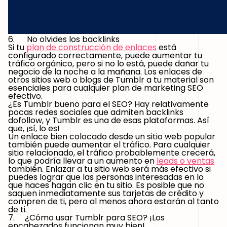
6. No olvides los backlinks
Si tu
plan de construcción de enlaces
está
configurado correctamente, puede aumentar tu
tráfico orgánico, pero si no lo está, puede dañar tu
negocio de la noche a la mañana. Los enlaces de
otros sitios web o blogs de Tumblr a tu material son
esenciales para cualquier plan de marketing SEO
efectivo.
¿Es Tumblr bueno para el SEO? Hay relativamente
pocas redes sociales que admiten backlinks
dofollow, y Tumblr es una de esas plataformas. Así
que, ¡sí, lo es!
Un enlace bien colocado desde un sitio web popular
también puede aumentar el tráfico. Para cualquier
sitio relacionado, el tráfico probablemente crecerá,
lo que podría llevar a un aumento en
leads o ventas
también. Enlazar a tu sitio web será más efectivo si
puedes lograr que las personas interesadas en lo
que haces hagan clic en tu sitio. Es posible que no
saquen inmediatamente sus tarjetas de crédito y
compren de ti, pero al menos ahora estarán al tanto
de ti.
7. ¿Cómo usar Tumblr para SEO? ¡Los
encabezados funcionan muy bien!