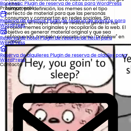
Booknetic
Plugin de reserva de citas para WordPress
y citas.
Próximamente
Aunque, por definición, los memes son el tipo
perfecto de material para que las personas
consuman y compartan en redes sociales. Sin
Reserva de eventos
Plugin de reserva de eventos para
embargo, el mayor valor se realiza al generar tus
WordPress
propios memes originales y recopilarlos de la web. El
objetivo es generar material original y que sea
reblogueado, también conocido como "Dofollow" en
Reserva de hotel
Plugin de reserva de hotel para
Tumblr.
WordPress
Reserva de alquileres
Plugin de reserva de alquiler para
WordPress
Contacto