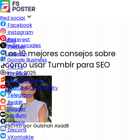
Red social
Facebook
Instagram
Pinterest
Blog
Redes sociales
Twitter
Los 10 mejores consejos sobre
LinkedIn
Google Business
cómo usar Tumblr para SEO
TikTok
Nov 06, 2025
Threads
Youtube Shorts
Youtube Community
Telegram
Reddit
Blogger
Medium
Tumblr
Escrito por
Gulshah Asadli
Discord
VKontakte