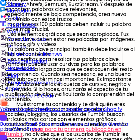
Planner, Ahrefs, Semrush, BuzzStream. Y después de
Bluesky
encontrar palabras clave relevantes,
Mastodon
especialmente de baja competencia, crea nuevo
Flickr
contenido con estos trucos:
· Las primeras 100 palabras deben incluir tu palabra
Truth Social
clave más crucial.
Webhook
· Usa elementos gráficos que sean apropiados. Tus
Características
frases clave deben estar respaldadas por imágenes,
gráficos, gifs y videos.
Precios
· Tu palabra clave principal también debe incluirse al
My account & licenses
final del contenido.
· Usa negritas para resaltar tus palabras clave.
Documentación
También puedes usar cursivas para las palabras
Novedades
clave de cola larga para que se destaquen del resto
del contenido. Cuando sea necesario, es una buena
Blog
idea subrayar términos importantes. Es importante
Preguntas frecuentes
que no abuses de las etiquetas de cursiva, negrita y
Soporte
subrayado. Si lo haces, arruinarás el aspecto de tu
publicación de blog y dificultarás la comprensión del
Productos de FS Code
contenido.
2. Muéstrame tu contenido y te diré quién eres
En esta plataforma combinada de redes
Yoomru
Social media auto-poster app for Shopify
sociales/blogging, los usuarios de Tumblr buscan
artículos más cortos con elementos gráficos
Booknetic SaaS
Sistema de reservas multiproveedor
cautivadores para mantener su atención. Si estás
para WordPress
buscando
ideas para tu primera publicación en
Tumblr
, no olvides que a los usuarios de Tumblr les
encantan los sketches divertidos como memes, gifs