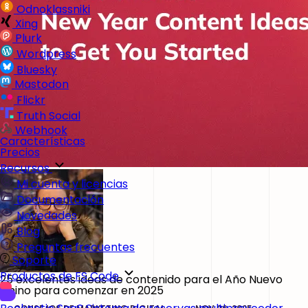
Odnoklassniki
Xing
Plurk
Wordpress
Bluesky
Mastodon
Flickr
Truth Social
Webhook
Características
Precios
Recursos
Mi cuenta y licencias
Documentación
Novedades
Blog
Preguntas frecuentes
Soporte
Productos de FS Code
25 excelentes ideas de contenido para el Año Nuevo
Chino para comenzar en 2025