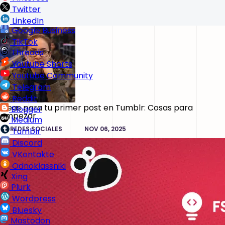
Twitter
LinkedIn
Google Business
TikTok
Threads
Youtube Shorts
Youtube Community
Telegram
Reddit
Ideas para tu primer post en Tumblr: Cosas para
Blogger
empezar
Medium
REDES SOCIALES
NOV 06, 2025
Tumblr
Discord
VKontakte
Odnoklassniki
Xing
Plurk
Wordpress
Bluesky
Mastodon