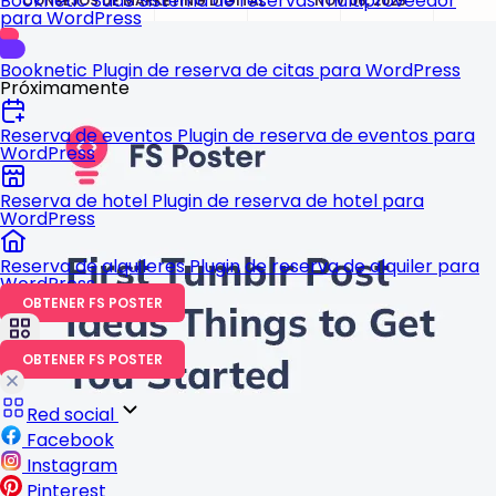
Booknetic SaaS
Sistema de reservas multiproveedor
CONSEJOS DE MARKETING DIGITAL
NOV 06, 2025
para WordPress
Booknetic
Plugin de reserva de citas para WordPress
Próximamente
Reserva de eventos
Plugin de reserva de eventos para
WordPress
Reserva de hotel
Plugin de reserva de hotel para
WordPress
Reserva de alquileres
Plugin de reserva de alquiler para
WordPress
OBTENER FS POSTER
OBTENER FS POSTER
Red social
Facebook
Instagram
Pinterest