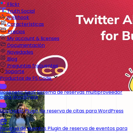
Flickr
Truth Social
Webhook
Características
Precios
My account & licenses
Documentación
Novedades
Blog
Preguntas frecuentes
Soporte
Productos de FS Code
Booknetic SaaS
Sistema de reservas multiproveedor
para WordPress
Booknetic
Plugin de reserva de citas para WordPress
Próximamente
Reserva de eventos
Plugin de reserva de eventos para