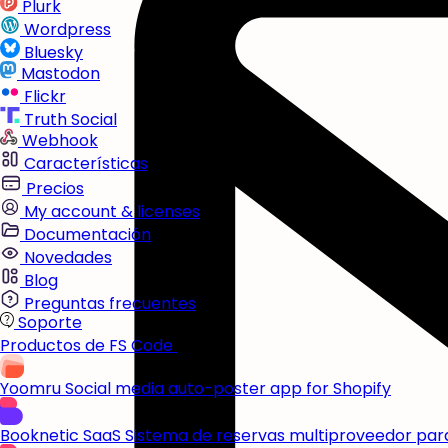
Plurk
Wordpress
Bluesky
Mastodon
Flickr
Truth Social
Webhook
Características
Precios
My account & licenses
Documentación
Novedades
Blog
Preguntas frecuentes
Soporte
Productos de FS Code
Yoomru
Social media auto-poster app for Shopify
Booknetic SaaS
Sistema de reservas multiproveedor pa