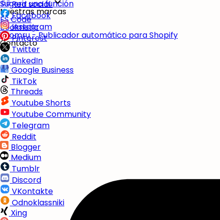
Sugerir una función
Red social
Nuestras marcas
Facebook
FS Code
Instagram
Booknetic
Yoomru - Publicador automático para Shopify
Pinterest
Contacto
Twitter
LinkedIn
Google Business
TikTok
Threads
Youtube Shorts
Youtube Community
Telegram
Reddit
Blogger
Medium
Tumblr
Discord
VKontakte
Odnoklassniki
Xing