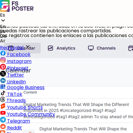
Es
Los registros son documentos de eventos que ocurren en
El plugin también te permite ver todos los registros de l
Cuando publicas tus entradas en tu sitio web, el plugin 
En
puedas rastrear las publicaciones compartidas.
Es
Los registros contienen los enlaces a las publicaciones
De
Ar
Red social
Facebook
Instagram
Pinterest
Twitter
LinkedIn
Google Business
TikTok
Threads
Youtube Shorts
Youtube Community
Telegram
Reddit