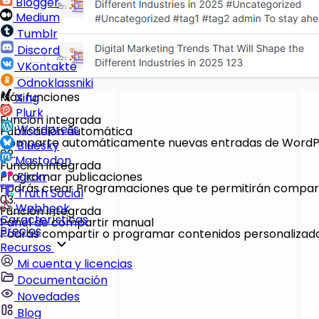
Blogger
Medium
Tumblr
Discord
VKontakte
Odnoklassniki
Más funciones
Xing
01.
Plurk
Función integrada
Wordpress
Publicación automática
Comparte automáticamente nuevas entradas de WordPres
Bluesky
02.
Mastodon
Función integrada
Programar publicaciones
Flickr
Podrás crear Programaciones que te permitirán compartir 
Truth Social
03.
Webhook
Función integrada
Características
Panel de compartir manual
Precios
Podrás compartir o programar contenidos personalizado
Recursos
Mi cuenta y licencias
Documentación
Novedades
Blog