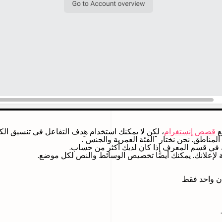
ع
قصص إنستغرام
، لكن لا يمكنك استخدام هدف التفاعل في تنسيق ال
 المناطق. نحن نختار "الفئة العمرية والجنس".
 في قسم المعرف إذا كان لديك أكثر من حساب.
ة لإعلانك. يمكنك أيضًا تخصيص الوسائط والنص لكل موضع.
ان واحد فقط