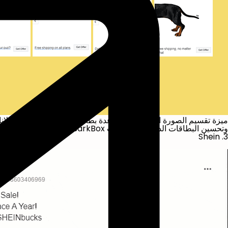
ميزة تقسيم الصورة البانورامية إلى عدة بطاقات، وهي واحدة من إعلانا
وتحسين البطاقات الدوارة. استخدمت BarkBox هذه الميزة بشكل مثالي في إعلانات الكاروسيل على فيسبوك.
3. Shein