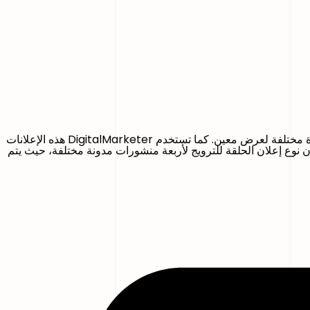
تشارك DigitalMarketer محتوى مدونتها في إعلانات الكاروسيل على فيسبوك. تستخدم كل إطار بالنقر على نفس الصفحة للحديث عن فائدة مختلفة لعرض معين. كما تستخدم DigitalMarketer هذه الإعلانات
نوع إعلان الحلقة للترويج لأربعة منشورات مدونة مختلفة، حيث يتم