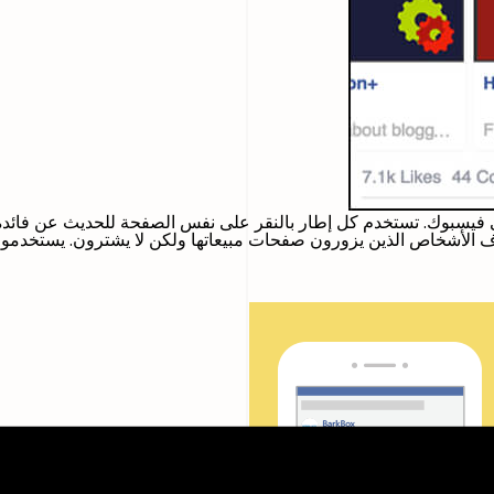
اف الأشخاص الذين يزورون صفحات مبيعاتها ولكن لا يشترون. يستخدمون 