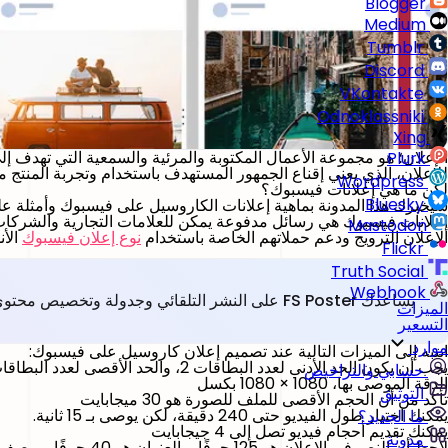
Blogger
Medium
Tumblr
Discord
VKontakte
Odnoklassniki
Xing
الإعلان؛ هو مجموعة الأعمال المكتوبة والمرئية والسمعية التي تهدف إ
Plurk
للإعلان، الذي يعني إقناع الجمهور المستهدف باستخدام وتجربة المنتج من
Wordpress
لكن ما هي إعلانات فيسبوك؟
Bluesky
سيخبرك هذا المدونة بماهية إعلانات الكاروسيل على فيسبوك وأمثلة ع
إعلانات فيسبوك هي رسائل مدفوعة يمكن للعلامات التجارية والشركات 
Mastodon
الإعلان الترويج ودعم حملاتهم الخاصة باستخدام
نوع إعلان فيسبوك
الأ
Flickr
Truth Social
Webhook
يساعدك FS Poster على النشر التلقائي وجدولة وتخصيص محتوى ووردبريس عبر الشبكات الاجتماعية.
الميزات
التسعير
موارد
انتبه إلى الميزات التالية عند تصميم إعلان كاروسيل على فيسبوك:
يجب أن يكون الحد الأدنى لعدد البطاقات 2، والحد الأقصى لعدد البطاقات 10
حسابي والتراخيص
الدقة الموصى بها، 1080 × 1080 بكسل
التوثيق
تأكد من أن الحجم الأقصى للملف للصورة هو 30 ميجابايت
يمكنك اختيار طول الفيديو حتى 240 دقيقة، لكن يوصى بـ 15 ثانية.
ما الجديد؟
يمكنك تقديم أحجام فيديو تصل إلى 4 جيجابايت
مدونة
لاحظ أن النص في الإعلان هو 125 حرفًا، والعنوان هو 40 حرفًا، ووصف الرابط هو 25 حرفًا.