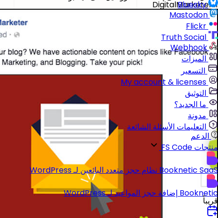
1. DigitalMarketer
Bluesky
Mastodon
Flickr
Truth Social
Webhook
الميزات
التسعير
My account & licenses
التوثيق
ما الجديد؟
مدونة
التعليمات الأسئلة الشائعة
الدعم
منتجات FS Code
Booknetic SaaS
نظام حجز متعدد البائعين لـ WordPress
Booknetic
إضافة حجز المواعيد لـ WordPress
قريباً