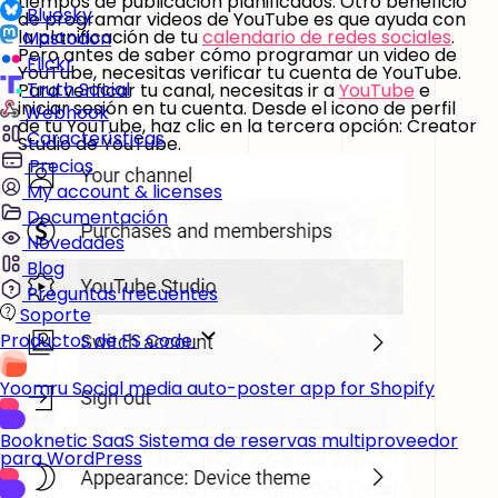
tiempos de publicación planificados. Otro beneficio
Bluesky
de programar videos de YouTube es que ayuda con
la planificación de tu
calendario de redes sociales
.
Mastodon
Pero antes de saber cómo programar un video de
Flickr
YouTube, necesitas verificar tu cuenta de YouTube.
Truth Social
Para verificar tu canal, necesitas ir a
YouTube
e
iniciar sesión en tu cuenta. Desde el icono de perfil
Webhook
de tu YouTube, haz clic en la tercera opción: Creator
Características
Studio de YouTube.
Precios
My account & licenses
Documentación
Novedades
Blog
Preguntas frecuentes
Soporte
Productos de FS Code
Yoomru
Social media auto-poster app for Shopify
Booknetic SaaS
Sistema de reservas multiproveedor
para WordPress