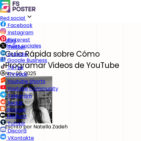
Red social
Facebook
Instagram
Pinterest
Blog
Redes sociales
Twitter
Guía Rápida sobre Cómo
LinkedIn
Google Business
Programar Videos de YouTube
TikTok
Nov 06, 2025
Threads
Youtube Shorts
Youtube Community
Telegram
Reddit
Blogger
Medium
Tumblr
Escrito por
Natella Zadeh
Discord
VKontakte