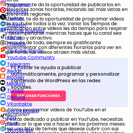
Programar te da la oportunidad de publicarlos en
Instagram
diferentes zonas horarias, iniciando así más vistas en
Pinterest
diferentes regiones.
Twitter
Además, te da la oportunidad de programar videos
de YouTube todos a la vez. Variar los tiempos de
LinkedIn
publicación entre videos les da tiempo para respirar
Google Business
y desempeñarse mientras haces que tu canal sea
TikTok
más rico y atractivo.
Después de todo, siempre es gratificante
Threads
experimentar con diferentes horarios para ver en
Youtube Shorts
qué horas tus videos atraen más vistas.
Youtube Community
Telegram
FS Poster te ayuda a publicar
Reddit
automáticamente, programar y personalizar
Blogger
contenido de WordPress en las redes
Medium
sociales.
Tumblr
EXPLORAR FUNCIONES
Discord
VKontakte
¿Cómo programar videos de YouTube en el
Odnoklassniki
escritorio?
Xing
Si estás dedicado a publicar en YouTube, necesitas
Plurk
planificar lo que vas a hacer en los próximos meses.
Haz una lista de temas que deseas cubrir con sus
Wordpress