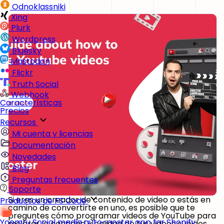
Odnoklassniki
Xing
Plurk
Wordpress
Bluesky
Mastodon
Flickr
Truth Social
Webhook
Características
Precios
Recursos
Mi cuenta y licencias
Documentación
Novedades
Blog
Preguntas frecuentes
Soporte
Si eres un creador de contenido de video o estás en
Productos de FS Code
camino de convertirte en uno, es posible que te
preguntes cómo programar videos de YouTube para
Yoomru
Social media auto-poster app for Shopify
mejorar la cantidad y calidad de tus videos subidos.