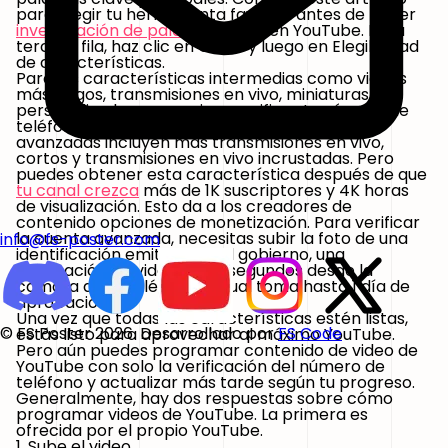
para elegir tu herramienta favorita antes de hacer
investigación de palabras clave
en YouTube. En la
tercera fila, haz clic en Canal y luego en Elegibilidad
de características.
Para las características intermedias como videos
más largos, transmisiones en vivo, miniaturas
personalizadas, se requiere verificar tu número de
teléfono. Mientras que las características
avanzadas incluyen más transmisiones en vivo,
cortos y transmisiones en vivo incrustadas. Pero
puedes obtener esta característica después de que
tu canal crezca
más de 1K suscriptores y 4K horas
de visualización. Esto da a los creadores de
contenido opciones de monetización. Para verificar
la cuenta avanzada, necesitas subir la foto de una
info@fs-poster.com
identificación emitida por el gobierno, una
verificación de video de 30 segundos desde la
cámara de tu teléfono, lo cual toma hasta 1 día de
aprobación.
Una vez que todas las características estén listas,
© FS Poster 2026. Desarrollado por
FS Code
estás listo para aprovechar al máximo YouTube.
Pero aún puedes programar contenido de video de
YouTube con solo la verificación del número de
teléfono y actualizar más tarde según tu progreso.
Generalmente, hay dos respuestas sobre cómo
programar videos de YouTube. La primera es
ofrecida por el propio YouTube.
1. Sube el video