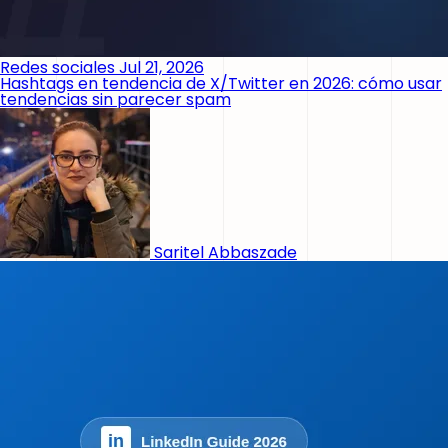
Redes sociales
Jul 21, 2026
Hashtags en tendencia de X/Twitter en 2026: cómo usar
tendencias sin parecer spam
Saritel Abbaszade