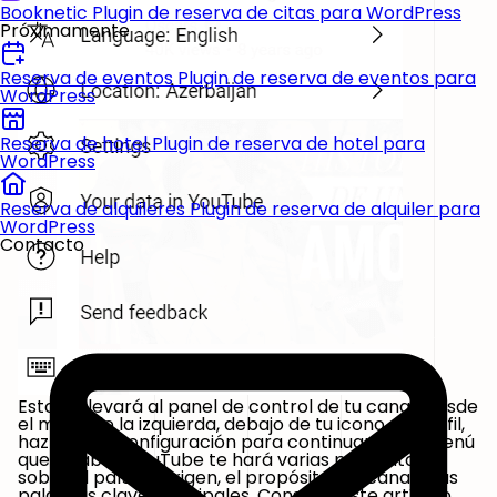
Booknetic
Plugin de reserva de citas para WordPress
Próximamente
Reserva de eventos
Plugin de reserva de eventos para
WordPress
Reserva de hotel
Plugin de reserva de hotel para
WordPress
Reserva de alquileres
Plugin de reserva de alquiler para
WordPress
Contacto
Esto te llevará al panel de control de tu canal. Desde
el menú de la izquierda, debajo de tu icono de perfil,
haz clic en Configuración para continuar. En el menú
que se abre, YouTube te hará varias preguntas
sobre el país de origen, el propósito del canal y las
palabras clave principales. Consulta este artículo