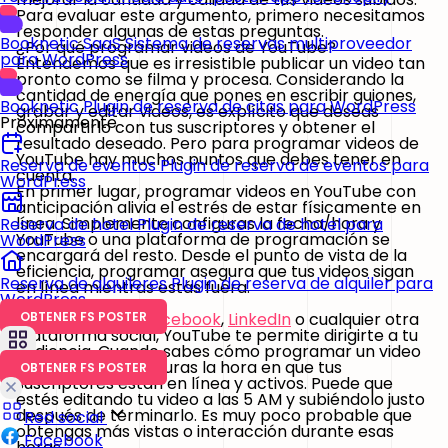
Para evaluar este argumento, primero necesitamos
responder algunas de estas preguntas.
Booknetic SaaS
Sistema de reservas multiproveedor
¿Por qué programar videos de YouTube?
para WordPress
Entendemos que es irresistible publicar un video tan
pronto como se filma y procesa. Considerando la
cantidad de energía que pones en escribir guiones,
Booknetic
Plugin de reserva de citas para WordPress
grabar y editar videos, es explícito que deseas
Próximamente
compartirlo con tus suscriptores y obtener el
resultado deseado. Pero para programar videos de
YouTube hay muchos puntos que debes tener en
Reserva de eventos
Plugin de reserva de eventos para
cuenta.
WordPress
En primer lugar, programar videos en YouTube con
anticipación alivia el estrés de estar físicamente en
línea. Simplemente configuras la fecha/hora y
Reserva de hotel
Plugin de reserva de hotel para
YouTube o una plataforma de programación se
WordPress
encargará del resto. Desde el punto de vista de la
eficiencia, programar asegura que tus videos sigan
Reserva de alquileres
Plugin de reserva de alquiler para
en línea mientras estás fuera.
WordPress
Al igual que con
Facebook
,
LinkedIn
o cualquier otra
OBTENER FS POSTER
plataforma social, YouTube te permite dirigirte a tu
audiencia. Cuando sabes cómo programar un video
de YouTube, configuras la hora en que tus
OBTENER FS POSTER
suscriptores están en línea y activos. Puede que
estés editando tu video a las 5 AM y subiéndolo justo
después de terminarlo. Es muy poco probable que
Red social
obtengas más vistas o interacción durante esas
Facebook
horas.