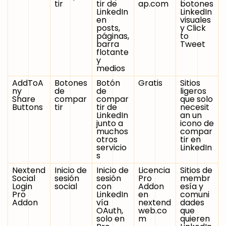
tir
tir de
ap.com
botones
LinkedIn
LinkedIn
en
visuales
posts,
y Click
páginas,
to
barra
Tweet
flotante
y
medios
AddToA
Botones
Botón
Gratis
Sitios
ny
de
de
ligeros
Share
compar
compar
que solo
Buttons
tir
tir de
necesit
LinkedIn
an un
junto a
icono de
muchos
compar
otros
tir en
servicio
LinkedIn
s
Nextend
Inicio de
Inicio de
Licencia
Sitios de
Social
sesión
sesión
Pro
membr
Login
social
con
Addon
esía y
Pro
LinkedIn
en
comuni
Addon
vía
nextend
dades
OAuth,
web.co
que
solo en
m
quieren