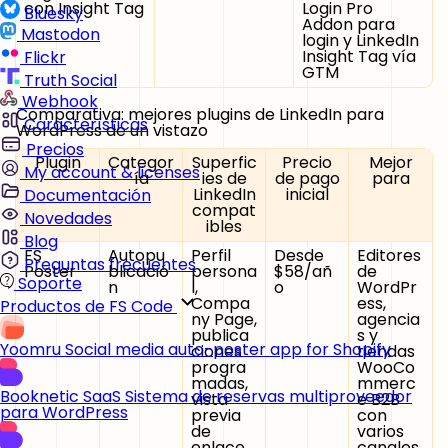
con Insight Tag
Login Pro
Bluesky
Addon para
Mastodon
login y LinkedIn
Insight Tag vía
Flickr
GTM
Truth Social
Webhook
Comparativa: mejores plugins de LinkedIn para
Características
WordPress de un vistazo
Precios
Plugin
Categor
Superfic
Precio
Mejor
My account & licenses
ía
ies de
de pago
para
LinkedIn
inicial
Documentación
compat
Novedades
ibles
Blog
FS
Autopu
Perfil
Desde
Editores
Preguntas frecuentes
Poster
blicació
persona
$58/añ
de
Soporte
n
l,
o
WordPr
Compa
ess,
Productos de FS Code
ny Page,
agencia
publica
s y
Yoomru
Social media auto-poster app for Shopify
ciones
tiendas
progra
WooCo
madas,
mmerc
Booknetic SaaS
Sistema de reservas multiproveedor
vista
e B2B
para WordPress
previa
con
de
varios
enlace,
canales