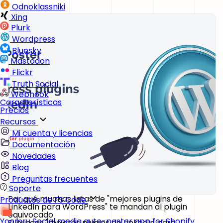
Odnoklassniki
Xing
Plurk
Wordpress
Bluesky
Mastodon
Flickr
Truth Social
Webhook
Características
Precios
Recursos
Mi cuenta y licencias
Documentación
Novedades
Blog
Preguntas frecuentes
Soporte
Por qué muchas listas de "mejores plugins de
Productos de FS Code
LinkedIn para WordPress" te mandan al plugin
equivocado
Yoomru
Social media auto-poster app for Shopify
Si buscas "mejores plugins de LinkedIn para