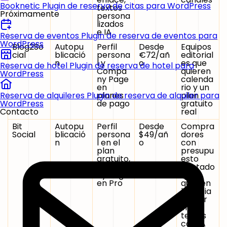
Booknetic
Plugin de reserva de citas para WordPress
textos
Próximamente
persona
lizados
e IA
Reserva de eventos
Plugin de reserva de eventos para
WordPress
Blog2So
Autopu
Perfil
Desde
Equipos
cial
blicació
persona
€72/añ
editorial
n
l y
o
es que
Reserva de hotel
Plugin de reserva de hotel para
Compa
quieren
WordPress
ny Page
calenda
en
rio y un
planes
plan
Reserva de alquileres
Plugin de reserva de alquiler para
de pago
gratuito
WordPress
real
Contacto
Bit
Autopu
Perfil
Desde
Compra
Social
blicació
persona
$49/añ
dores
n
l en el
o
con
plan
presupu
gratuito,
esto
Compa
ajustado
ny Page
que
en Pro
quieren
licencia
de por
vida y
textos
con IA