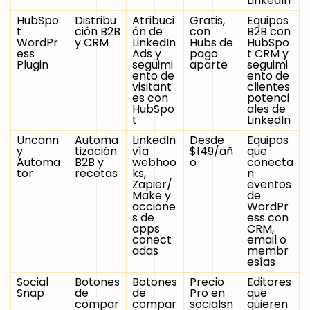
LinkedIn
HubSpo
Distribu
Atribuci
Gratis,
Equipos
t
ción B2B
ón de
con
B2B con
WordPr
y CRM
LinkedIn
Hubs de
HubSpo
ess
Ads y
pago
t CRM y
Plugin
seguimi
aparte
seguimi
ento de
ento de
visitant
clientes
es con
potenci
HubSpo
ales de
t
LinkedIn
Uncann
Automa
LinkedIn
Desde
Equipos
y
tización
vía
$149/añ
que
Automa
B2B y
webhoo
o
conecta
tor
recetas
ks,
n
Zapier/
eventos
Make y
de
accione
WordPr
s de
ess con
apps
CRM,
conect
email o
adas
membr
esías
Social
Botones
Botones
Precio
Editores
Snap
de
de
Pro en
que
compar
compar
socialsn
quieren