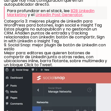
así que hay más configuración que en un
autopublicador directo.
Para profundizar en el stack, lee
B2B LinkedIn
Marketing
y el
LinkedIn Post Generator
.
Categoría 3: mejores plugins de LinkedIn para
WordPress para botones, login social e Insight Tag
Estos plugins no autopublican y no gestionan un
CRM. Añaden puntos de entrada y tracking
relacionados con LinkedIn: botón de compartir, Sign
in with LinkedIn o Insight Tag.
9. Social Snap: mejor plugin de botón de LinkedIn con
estilo
Mejor para:
editores que quieren botones de
compartir de LinkedIn junto a otras redes, con
ubicaciones inline, barra flotante, sobre multimedia y
un bloque Click to Tweet.