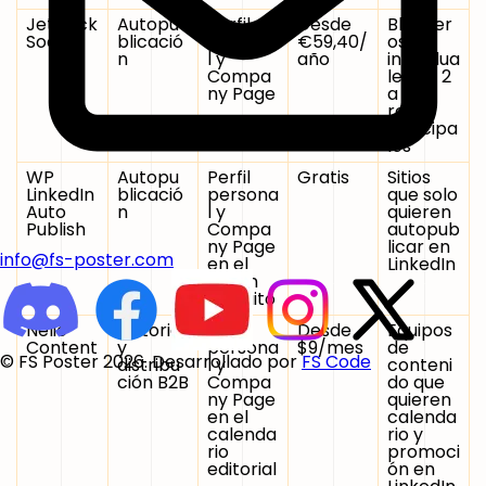
Jetpack
Autopu
Perfil
Desde
Bloguer
Social
blicació
persona
€59,40/
os
n
l y
año
individua
Compa
les en 2
ny Page
a 4
redes
principa
les
WP
Autopu
Perfil
Gratis
Sitios
LinkedIn
blicació
persona
que solo
Auto
n
l y
quieren
Publish
Compa
autopub
ny Page
licar en
info@fs-poster.com
en el
LinkedIn
plugin
gratuito
Nelio
Editorial
Perfil
Desde
Equipos
Content
y
persona
$9/mes
de
© FS Poster 2026. Desarrollado por
FS Code
distribu
l y
conteni
ción B2B
Compa
do que
ny Page
quieren
en el
calenda
calenda
rio y
rio
promoci
editorial
ón en