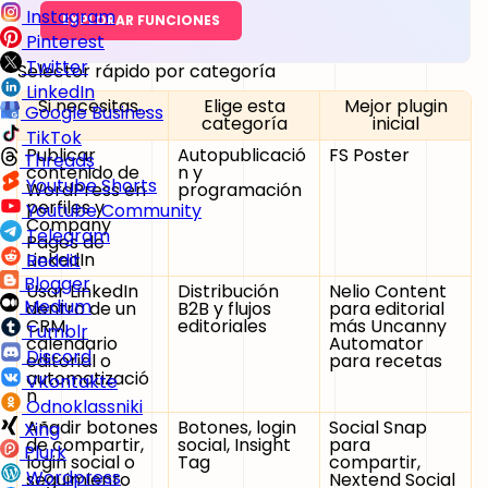
Instagram
EXPLORAR FUNCIONES
Pinterest
Twitter
Selector rápido por categoría
LinkedIn
Si necesitas...
Elige esta
Mejor plugin
Google Business
categoría
inicial
TikTok
Publicar
Autopublicació
FS Poster
Threads
contenido de
n y
Youtube Shorts
WordPress en
programación
perfiles y
Youtube Community
Company
Telegram
Pages de
LinkedIn
Reddit
Blogger
Usar LinkedIn
Distribución
Nelio Content
Medium
dentro de un
B2B y flujos
para editorial
CRM,
editoriales
más Uncanny
Tumblr
calendario
Automator
Discord
editorial o
para recetas
automatizació
VKontakte
n
Odnoklassniki
Añadir botones
Botones, login
Social Snap
Xing
de compartir,
social, Insight
para
Plurk
login social o
Tag
compartir,
Wordpress
seguimiento
Nextend Social