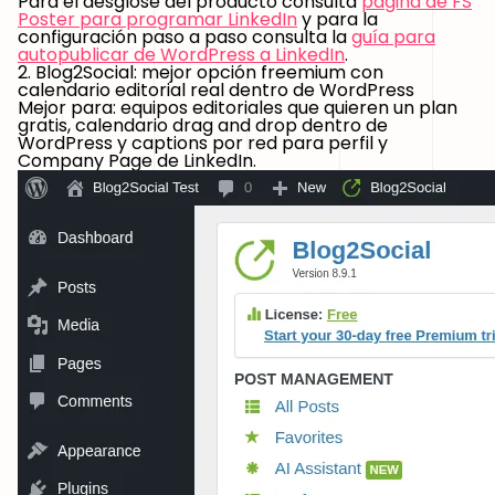
Para el desglose del producto consulta
página de FS
Poster para programar LinkedIn
y para la
configuración paso a paso consulta la
guía para
autopublicar de WordPress a LinkedIn
.
2. Blog2Social: mejor opción freemium con
calendario editorial real dentro de WordPress
Mejor para:
equipos editoriales que quieren un plan
gratis, calendario drag and drop dentro de
WordPress y captions por red para perfil y
Company Page de LinkedIn.