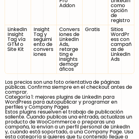
Pro
LinkedIn
Addon
como
opción
de
registro
LinkedIn
Insight
Convers
Gratis
Sitios
Insight
Tag y
iones de
WordPr
Tag vía
seguimi
LinkedIn
ess con
GTM o
ento de
Ads,
campañ
Site Kit
convers
retarge
as de
iones
ting e
LinkedIn
insights
Ads
demogr
áficos
Los precios son una foto orientativa de páginas
públicas. Confirma siempre en el checkout antes de
comprar.
Categoría 1: mejores plugins de LinkedIn para
WordPress para autopublicar y programar en
perfiles y Company Pages
Estos plugins resuelven el trabajo de publicación
saliente. Cuando publicas una entrada, actualizas un
producto de WooCommerce o preparas una
campaña, la envían a un perfil personal de LinkedIn
y, cuando está soportado, a una Company Page. Usa
esta categoría si quieres que tu contenido llegue a