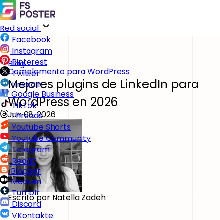
Red social
Facebook
Instagram
Pinterest
Blog
Complemento para WordPress
Twitter
Mejores plugins de LinkedIn para
LinkedIn
Google Business
WordPress en 2026
TikTok
Jun 08, 2026
Threads
Youtube Shorts
Youtube Community
Telegram
Reddit
Blogger
Medium
Tumblr
Escrito por
Natella Zadeh
Discord
VKontakte