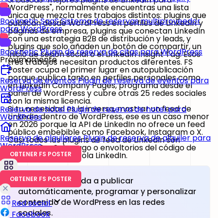
WordPress", normalmente encuentras una lista
única que mezcla tres trabajos distintos: plugins que
Booknetic SaaS
Sistema de reservas multiproveedor
publican desde WordPress en perfiles de LinkedIn y
para WordPress
páginas de empresa, plugins que conectan LinkedIn
con una estrategia B2B de distribución y leads, y
plugins que solo añaden un botón de compartir, un
Booknetic
Plugin de reserva de citas para WordPress
inicio de sesión social o el LinkedIn Insight Tag. Esos
Próximamente
tres trabajos necesitan productos diferentes. FS
Poster ocupa el primer lugar en autopublicación
porque publica tanto en perfiles personales como
Reserva de eventos
Plugin de reserva de eventos para
en LinkedIn Company Pages, programa desde el
WordPress
panel de WordPress y cubre otras 25 redes sociales
con la misma licencia.
Si tu necesidad es la inversa, mostrar un feed de
Reserva de hotel
Plugin de reserva de hotel para
LinkedIn dentro de WordPress, ese es un caso menor
WordPress
en 2026 porque la API de LinkedIn no ofrece un feed
público embebible como Facebook, Instagram o X.
Reserva de alquileres
Plugin de reserva de alquiler para
Casi todos los plugins de feed de LinkedIn son
WordPress
widgets SaaS de pago o envoltorios del código de
inserción que controla LinkedIn.
OBTENER FS POSTER
OBTENER FS POSTER
FS Poster te ayuda a publicar
automáticamente, programar y personalizar
contenido de WordPress en las redes
Red social
sociales.
Facebook