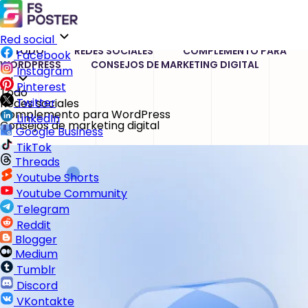
Blog
Mantente actualizado con las tendencias de WordPress
y aprende cómo FS Poster simplifica la gestión de tus
redes sociales.
Red social
TODO
REDES SOCIALES
COMPLEMENTO PARA
Facebook
WORDPRESS
CONSEJOS DE MARKETING DIGITAL
Instagram
All
Pinterest
Todo
Twitter
Redes sociales
Complemento para WordPress
LinkedIn
Consejos de marketing digital
Google Business
TikTok
Threads
Youtube Shorts
Youtube Community
Telegram
Reddit
Blogger
Medium
Tumblr
Discord
VKontakte