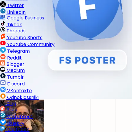
Twitter
LinkedIn
Google Business
TikTok
Threads
Youtube Shorts
Youtube Community
Telegram
Reddit
Blogger
Medium
Tumblr
Discord
VKontakte
Odnoklassniki
Xing
Plurk
Wordpress
Bluesky
Mastodon