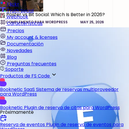
Flickr
Truth Social
FS Poster vs Bit Social: Which Is Better in 2026?
Webhook
COMPLEMENTO PARA WORDPRESS
MAY 25, 2026
Características
Precios
My account & licenses
Documentación
Novedades
Blog
Preguntas frecuentes
Soporte
Productos de FS Code
Booknetic SaaS
Sistema de reservas multiproveedor
para WordPress
Booknetic
Plugin de reserva de citas para WordPress
Próximamente
Reserva de eventos
Plugin de reserva de eventos para