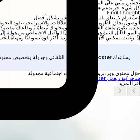
تحسين مبني على البيانات
كل شيء آخر يدعم هذه الأسس.
Final Thought
إنستغرام لا يتعلق بالنشر أكثر. بل بالنشر بشكل أفضل.
الوصول يخلق الظهور. التفاعل يبني العلاقات. والاستراتيجية تقود التحويل
عندما يكون ملفك الشخصي محسّنًا، ومحتواك منظمًا، وتفاعلك مقصودًا، وتحل
والنمو القابل للتنبؤ هو ما يحوّل وسائل التواصل الاجتماعي من هواية إ
إذا رغبت، يمكنني الآن إعداد نسخة عربية أكثر قوة تسويقيًا ومهيأة لت
يساعدك FS Poster على النشر التلقائي وجدولة وتخصيص محتوى ووردبريس عبر الشبكات الاجتماعية.
حوّل محتوى ووردبريس إلى منشورات اجتماعية مجدولة
شاهد كيف يعمل FS Poster
اقرأ المزيد