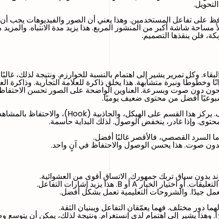
لتحويل.
حافظ على تفاعل المستخدمين. وهذا يعني أن الصور والفيديوهات يجب أن
كة، فلن ينقذها التصميم.
نًا وخطوطًا ونبرة متشابهة. هذا يخلق ذاكرة للعلامة التجارية. وذاكرة ال
ن دون صوت وبسرعة. العناوين الواضحة على الصور تحسن الاحتفاظ بال
بوعيًا أفضل من محتوى ضعيف يوميًا.
محتوى. وإذا غادر، ينخفض الوصول. لذلك البداية حاسمة.
ون صوت. هذا يحسن الوصول والاحتفاظ في آنٍ واحد.
ند بدون سياق تربك جمهورك. الاتساق أقوى من العشوائية.
 A أو B. هذا يزيد إشارات التفاعل.
مل جيدًا. والشروحات التعليمية تعمل بشكل أفضل.
ًا. وهذا يشير إلى اهتمام لدى إنستغرام. ونتيجة لذلك، يمكن أن يتوسع وص