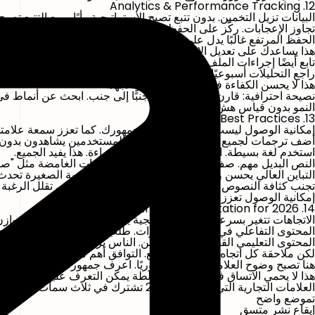
12. Analytics & Performance Tracking
البيانات تزيل التخمين. بدون تتبع تصبح الاستراتيجية رأيًا. ومع التتبع تصبح
تجاوز الإعجابات. ركّز على الحفظ، والمشاركة، والتعليقات، ومدة المشا
الحفظ المرتفع غالبًا يدل على محتوى تعليمي. المشاركات المرتفعة تش
هذا يساعدك على تعديل الاتجاه. إذا كانت الريلز تحافظ على الانتباه بين
تابع أيضًا إجراءات الملف الشخصي. النقر على الروابط، والرسائل الخاصة
راجع التحليلات أسبوعيًا. المراجعات الشهرية بطيئة جدًا. الرؤية الأسبو
هذا لا يحسن الكفاءة فقط، بل يمنع إهدار الجهد.
نصيحة احترافية: قارن أنواع المحتوى جنبًا إلى جنب. ابحث عن أنماط في
النمو بدون قياس هش.
13. Accessibility Best Practices
إمكانية الوصول ليست خيارًا. إنها توسّع جمهورك. كما تعزز سمعة علامت
أضف ترجمات لجميع الفيديوهات. كثير من المستخدمين يشاهدون بدون 
استخدم لغة بسيطة. الجمل القصيرة تحسّن القراءة. هذا يفيد الجميع.
النص البديل مهم. صف الصور بوضوح. تجنب العبارات الغامضة مثل "صورة
التباين العالي يحسن وضوح القراءة. القرارات التصميمية الصغيرة تحدث فر
تجنب كثافة النصوص المفرطة. الكتل الكبيرة من النصوص تقلل الرغبة ف
إمكانية الوصول تعزز الشمول. والشمول يزيد الوصول.
14. Trends & Strategic Adaptation for 2026
الاتجاهات تتغير بسرعة. لكن الاستراتيجية يجب أن تبقى ثابتة. هذا التوا
المحتوى التفاعلي في تصاعد. الاختبارات. طلب "اكتب كلمة معينة". الت
المحتوى التعليمي القصير لا يزال يهيمن. الناس يريدون قيمة سريعة. والق
لكن ملاحقة كل اتجاه تضعف التموضع. التوافق أهم من الانتشار.
هنا تصبح وضوح العلامة التجارية ضروريًا. اعرف جمهورك. اعرف وعدك. 
هذا لا يحمي الاتساق فقط، بل يبني سلطة يمكن التعرف عليها.
العلامات التجارية التي تنجح في 2026 تشترك في ثلاث سمات:
تموضع واضح
إيقاع نشر متسق