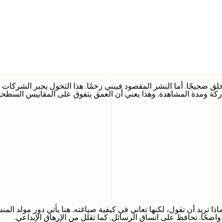
ضجيجًا. أما النشر المقصود فيبني زخمًا. هذا التحول يجبر الشركات على
ركة ومدة المشاهدة. وهذا يعني أن العمق يتفوق على المقاييس السطحي
اذا تريد أن تقول، لكنها تعاني في كيفية صياغته. هنا يأتي دور مولد الم
واضحًا. تحافظ على اتساق الرسائل. كما تقلل من الإرهاق الإبداعي.