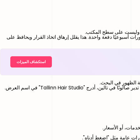
م، وليست على سطح المكتب.
ت أسبوعيًا دفعة واحدة. هذا يقلل إرهاق اتخاذ القرار ويحافظ على
استكشاف الميزات
ة الظهور في البحث.
أولًا، اسم المستخدم واسم العرض مهمان. أصبح بحث إنستغرام يعمل كأنه SEO مصغر. استخدم كلمات مفتاحية وصفية بشكل طبيعي. إذا كنت تدير صالونًا في تالين، أدرج "Tallinn Hair Studio" في اسم العرض.