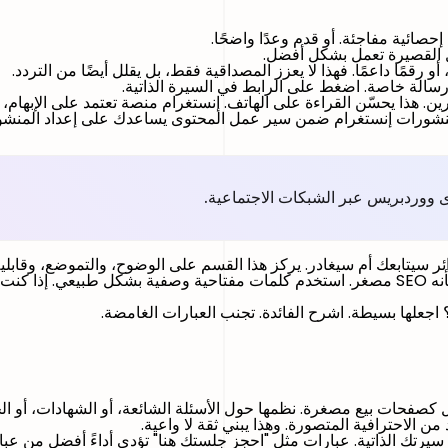
إحصائية مفاجئة. أو قدم وعدًا واضحًا.
مل القصيرة تعمل بشكل أفضل.
و رقمًا داعمًا. فهذا لا يعزز المصداقية فقط، بل يقلل أيضًا من التردد.
ل رسالة خاصة. اضغط على الرابط في السيرة الذاتية.
. هذا يحسّن القراءة على الهاتف. إنستغرام منصة تعتمد على الإبها
د منشورات إنستغرام ضمن سير عمل المحتوى يساعدك على إعداد المنشورا
ر سيتابعك أم سيغادر. يركز هذا القسم على الوضوح، والتموضع، وقابلي
اجعلها بسيطة. اشرح الفائدة. تجنب العبارات الغامضة.
ن الاحترافية المتصورة. وهذا يبني ثقة لا واعية.