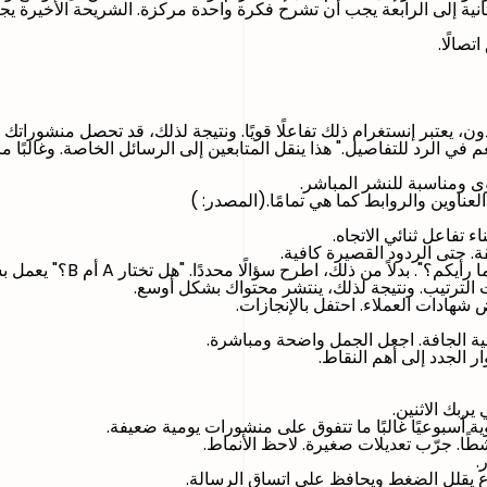
ية إلى الرابعة يجب أن تشرح فكرة واحدة مركزة. الشريحة الأخيرة يجب
صالًا.
 يعتبر إنستغرام ذلك تفاعلًا قويًا. ونتيجة لذلك، قد تحصل منشوراتك 
 في الرد للتفاصيل." هذا ينقل المتابعين إلى الرسائل الخاصة. وغالبًا 
ى ومناسبة للنشر المباشر.
لعناوين والروابط كما هي تمامًا.(المصدر: )
 تفاعل ثنائي الاتجاه.
. حتى الردود القصيرة كافية.
من ذلك، اطرح سؤالًا محددًا. "هل تختار A أم B؟" يعمل بشكل أفضل.
 الترتيب. ونتيجة لذلك، ينتشر محتواك بشكل أوسع.
هادات العملاء. احتفل بالإنجازات.
ية الجافة. اجعل الجمل واضحة ومباشرة.
ر الجدد إلى أهم النقاط.
يربك الاثنين.
وية أسبوعيًا غالبًا ما تتفوق على منشورات يومية ضعيفة.
ا. جرّب تعديلات صغيرة. لاحظ الأنماط.
.
ع يقلل الضغط ويحافظ على اتساق الرسالة.