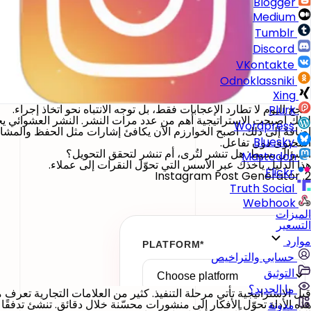
Blogger
Medium
Tumblr
Discord
VKontakte
Odnoklassniki
Xing
تنجح اليوم لا تطارد الإعجابات فقط، بل توجه الانتباه نحو اتخاذ إجراء.
Plurk
لذلك أصبحت الاستراتيجية أهم من عدد مرات النشر. النشر العشوائي يخلق 
Wordpress
إضافةً إلى ذلك، أصبح الخوارزم الآن يكافئ إشارات مثل الحفظ والمشا
Bluesky
المحتوى دون تفاعل.
السؤال بسيط: هل تنشر لتُرى، أم تنشر لتحقق التحويل؟
Mastodon
هذا الدليل يأخذك عبر الأسس التي تحوّل النقرات إلى عملاء.
Flickr
2. Instagram Post Generator
Truth Social
Webhook
الميزات
التسعير
موارد
حسابي والتراخيص
التوثيق
ما الجديد؟
قبل الاستراتيجية تأتي مرحلة التنفيذ. كثير من العلامات التجارية تعرف م
هذه الأداة تحوّل الأفكار إلى منشورات محسّنة خلال دقائق. تنشئ تدفقًا 
مدونة