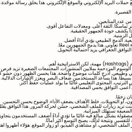
لات البريد الإلكتروني والموقع الإلكتروني. هذا يخلق رسالة موحّدة.
القصيرة.
ن عدد المتابعين.
 تماسكًا. الثقة أعلى. ومعدلات التفاعل أقوى.
ذا يكشف جودة الجمهور الحقيقية.
 الزمنية.
ة. الدمج الطبيعي يؤدي أداءً أفضل.
ا.
لتوافق الجغرافي يزيد احتمالية التحويل.
لوسوم المزدحمة بملايين المنشورات. المجتمعات الصغيرة تزيد فرص ا
ي وطبيعي. أدرج كلمات موضوع واضحة. هذا يحسن الظهور دون حشو كل
لترتيب. المحتوى التعليمي غالبًا ما يولد عمليات حفظ أكثر.
 أعمى. التوافق يحمي المصداقية.
ن زخمًا.
تملون، أو التحويلات. خلط الأهداف يضعف الأداء. الوضوح يحسن التحسين.
كنت تريد زيارات للملف الشخصي، حسّن لحركة المرور. هذا التوافق يقلل 
 الضعيفة تستهلك الميزانية.
لمصقولة بشكل مبالغ فيه غالبًا ما تؤدي أداءً أضعف. المستخدمون يتجاو
 للتفسير. ونتيجة لذلك، يصبح التوسع أكثر أمانًا.
لملف الشخصي، أو مشاهدي الفيديو، أو زوار الموقع. هؤلاء أظهروا اهتما