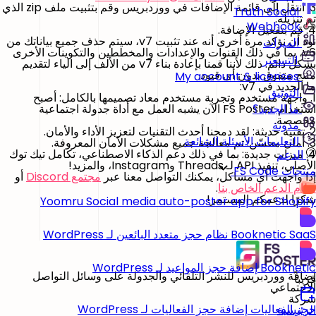
3. انتقل إلى قائمة الإضافات في ووردبريس وقم
بتثبيت
ملف zip الذي
Truth Social
تم تنزيله.
Webhook
4.
قم بتفعيل
الإضافة.
نود أن نؤكد مرة أخرى أنه عند تثبيت v7، سيتم
حذف
جميع بياناتك من
الميزات
v6، بما في ذلك القنوات والإعدادات والمخططين والتكوينات الأخرى
التسعير
بشكل دائم. ذلك لأننا قمنا بإعادة بناء v7 من الألف إلى الياء لتقديم
منتج متفوق بدون أي قيود.
My account & licenses
ما الجديد في v7:
التوثيق
1. واجهة مستخدم وتجربة مستخدم معاد تصميمها بالكامل: أصبح
استخدام FS Poster الآن يشبه العمل مع أداة جدولة اجتماعية
ما الجديد؟
مخصصة.
مدونة
2. تقنية حديثة: لقد دمجنا أحدث التقنيات لتعزيز الأداء والأمان.
التعليمات الأسئلة الشائعة
3. أمان محسّن: تم معالجة جميع مشكلات الأمان المعروفة.
4. ميزات جديدة: بما في ذلك دعم الذكاء الاصطناعي، تكامل تيك توك
الدعم
الأصلي، تنفيذ API لـ Threads وInstagram، والمزيد!
منتجات FS Code
إذا واجهت أي مشاكل، يمكنك التواصل معنا عبر
مجتمع Discord
أو
نظام الدعم الخاص بنا
.
شكرًا لدعمكم المستمر!
Yoomru
Social media auto-poster app for Shopify
Booknetic SaaS
نظام حجز متعدد البائعين لـ WordPress
Booknetic
إضافة حجز المواعيد لـ WordPress
إضافة ووردبريس للنشر التلقائي والجدولة على وسائل التواصل
قريباً
الاجتماعي
شركة
حجز الفعاليات
إضافة حجز الفعاليات لـ WordPress
الرئيسية