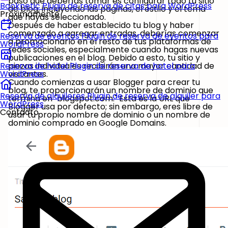
paso que deberías tomar es configurar todo tu sitio
Booknetic
Plugin de reserva de citas para WordPress
de blog, incluyendo las páginas, el estilo y el tema
Próximamente
que hayas seleccionado.
Después de haber establecido tu blog y haber
comenzado a agregar entradas, deberías comenzar
Reserva de eventos
Plugin de reserva de eventos para
a promocionarlo en el resto de tus plataformas de
WordPress
redes sociales, especialmente cuando hagas nuevas
publicaciones en el blog. Debido a esto, tu sitio y
piezas individuales recibirán una mayor cantidad de
Reserva de hotel
Plugin de reserva de hotel para
visitantes.
WordPress
Cuando comienzas a usar Blogger para crear tu
blog, te proporcionarán un nombre de dominio que
Reserva de alquileres
Plugin de reserva de alquiler para
termina en
"blogspot.com."
Esta es la URL que
WordPress
Blogger usa por defecto; sin embargo, eres libre de
Contacto
usar tu propio nombre de dominio o un nombre de
dominio comprado en Google Domains.