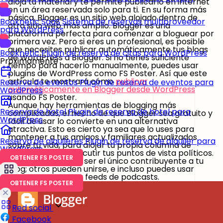
aloja tu material y te permite publicarlo en internet
en un área reservada solo para ti. En su forma más
básica, Blogger es un sitio web alojado dentro de
Booknetic SaaS
Sistema de reservas multiproveedor
otro sitio web más amplio. Blogger es una
para WordPress
plataforma perfecta para comenzar a bloguear por
primera vez. Pero si eres un profesional, es posible
que necesites publicar automáticamente tus blogs
Booknetic
Plugin de reserva de citas para WordPress
de WordPress a Blogger. Si no tienes suficiente
Próximamente
tiempo para hacerlo manualmente, puedes usar
plugins de WordPress como FS Poster. Así que este
artículo te mostrará cómo
publicar
Reserva de eventos
Plugin de reserva de eventos para
automáticamente en Blogger desde WordPress
WordPress
usando FS Poster.
Aunque hay herramientas de blogging más
Reserva de hotel
Plugin de reserva de hotel para
complicadas, el hecho de que Blogger sea gratuito y
WordPress
fácil de usar lo convierte en una alternativa
atractiva. Esto es cierto ya sea que lo uses para
mantener a tus amigos y familiares actualizados
Reserva de alquileres
Plugin de reserva de alquiler para
sobre tu vida, para alojar tu propia columna de
WordPress
consejos o para discutir tus puntos de vista políticos.
OBTENER FS POSTER
No estás limitado a ser el único contribuyente a tu
blog; otros pueden unirse, e incluso puedes usar
Blogger para crear feeds de podcasts.
OBTENER FS POSTER
Red social
Facebook