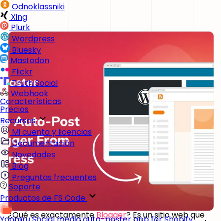
Odnoklassniki
Xing
Plurk
Wordpress
Bluesky
Mastodon
Flickr
Truth Social
Webhook
Características
Precios
Recursos
Mi cuenta y licencias
Documentación
Novedades
Blog
Preguntas frecuentes
Soporte
Productos de FS Code
¿Qué es exactamente
Blogger
? Es un sitio web que
Yoomru
Social media auto-poster app for Shopify