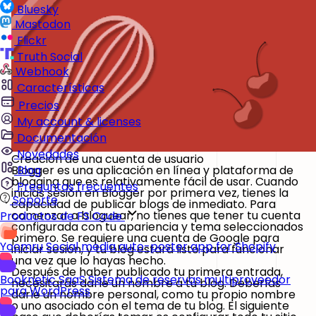
Bluesky
Mastodon
Flickr
Truth Social
Webhook
Características
Precios
My account & licenses
Documentación
Novedades
Creación de una cuenta de usuario
Blogger es una aplicación en línea y plataforma de
Blog
blogging que es relativamente fácil de usar. Cuando
Preguntas frecuentes
inicias sesión en Blogger por primera vez, tienes la
Soporte
capacidad de publicar blogs de inmediato. Para
comenzar a bloguear, no tienes que tener tu cuenta
Productos de FS Code
configurada con tu apariencia y tema seleccionados
primero. Se requiere una cuenta de Google para
Yoomru
Social media auto-poster app for Shopify
iniciar sesión, y tu blog estará listo para funcionar
una vez que lo hayas hecho.
Después de haber publicado tu primera entrada,
Booknetic SaaS
Sistema de reservas multiproveedor
necesitarás darle un nombre a tu blog. Deberías
para WordPress
darle un nombre personal, como tu propio nombre
o uno asociado con el tema de tu blog. El siguiente