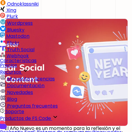
Odnoklassniki
Xing
Plurk
Wordpress
Bluesky
Mastodon
Flickr
Truth Social
Webhook
Características
Precios
Recursos
Mi cuenta y licencias
Documentación
Novedades
Blog
Preguntas frecuentes
Soporte
Productos de FS Code
El Año Nuevo es un momento para la reflexión y el