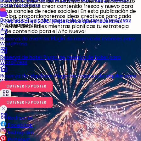
Booknetic SaaS
Sistema de reservas multiproveedor
establecimiento de metas. ¡También es el momento
para WordPress
perfecto para crear contenido fresco y nuevo para
tus canales de redes sociales! En esta publicación de
blog, proporcionaremos ideas creativas para cada
Booknetic
Plugin de reserva de citas para WordPress
red social en 2025. ¡Esperamos que encuentres
Próximamente
estas ideas útiles mientras planificas tu estrategia
de contenido para el Año Nuevo!
Reserva de eventos
Plugin de reserva de eventos para
WordPress
Reserva de hotel
Plugin de reserva de hotel para
WordPress
Reserva de alquileres
Plugin de reserva de alquiler para
WordPress
OBTENER FS POSTER
OBTENER FS POSTER
Red social
Facebook
Instagram
Pinterest