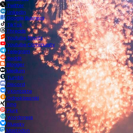
Twitter
LinkedIn
Google Business
TikTok
Threads
Youtube Shorts
Youtube Community
Telegram
Reddit
Blogger
Medium
Tumblr
Discord
VKontakte
Odnoklassniki
Xing
Plurk
Wordpress
Bluesky
Mastodon