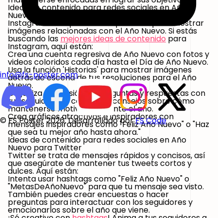
Ideas de contenido para redes sociales en Año
Nuevo para Instagram
Instagram es la plataforma perfecta para mostrar
imágenes relacionadas con el Año Nuevo. Si estás
buscando las
mejores ideas de contenido
para
Instagram, aquí están:
Crea una cuenta regresiva de Año Nuevo con fotos y
videos coloridos cada día hasta el Día de Año Nuevo.
Usa la función 'Historias' para mostrar imágenes
info@fs-poster.com
detrás de escena de tus resoluciones para el Año
Nuevo.
Organiza una sesión de preguntas y respuestas con
tus seguidores y comparte consejos sobre cómo
mantenerse motivado durante el año.
Crea gráficos atractivos e inspiradores con
© FS Poster 2026. Desarrollado por
FS Code
mensajes inspiradores como
"Feliz Año Nuevo"
o
"Haz
que sea tu mejor año hasta ahora."
Ideas de contenido para redes sociales en Año
Nuevo para Twitter
Twitter se trata de mensajes rápidos y concisos, así
que asegúrate de mantener tus tweets cortos y
dulces. Aquí están:
Intenta usar hashtags como
"Feliz Año Nuevo"
o
"MetasDeAñoNuevo"
para que tu mensaje sea visto.
También puedes crear encuestas o hacer
preguntas para interactuar con los seguidores y
emocionarlos sobre el año que viene.
¡Sé creativo con
hashtags
! Anima a tus seguidores a