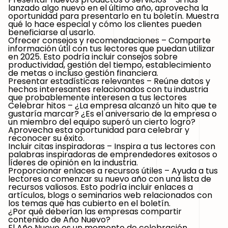
lanzado algo nuevo en el último año, aprovecha la
oportunidad para presentarlo en tu boletín. Muestra
qué lo hace especial y cómo los clientes pueden
beneficiarse al usarlo.
Ofrecer consejos y recomendaciones –
Comparte
información útil con tus lectores que puedan utilizar
en 2025. Esto podría incluir consejos sobre
productividad, gestión del tiempo, establecimiento
de metas o incluso gestión financiera.
Presentar estadísticas relevantes –
Reúne datos y
hechos interesantes relacionados con tu industria
que probablemente interesen a tus lectores
Celebrar hitos –
¿La empresa alcanzó un hito que te
gustaría marcar? ¿Es el aniversario de la empresa o
un miembro del equipo superó un cierto logro?
Aprovecha esta oportunidad para celebrar y
reconocer su éxito.
Incluir citas inspiradoras –
Inspira a tus lectores con
palabras inspiradoras de emprendedores exitosos o
líderes de opinión en la industria.
Proporcionar enlaces a recursos útiles –
Ayuda a tus
lectores a comenzar su nuevo año con una lista de
recursos valiosos. Esto podría incluir enlaces a
artículos, blogs o seminarios web relacionados con
los temas que has cubierto en el boletín.
¿Por qué deberían las empresas compartir
contenido de Año Nuevo?
El Año Nuevo es un momento de celebración,