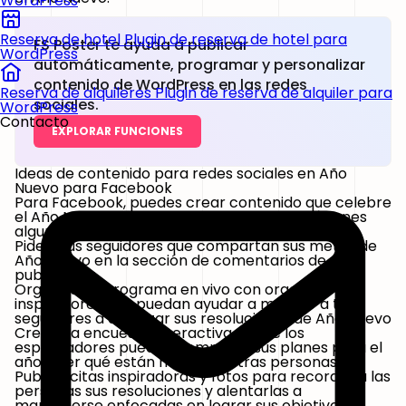
WordPress
Reserva de hotel
Plugin de reserva de hotel para
FS Poster te ayuda a publicar
WordPress
automáticamente, programar y personalizar
contenido de WordPress en las redes
Reserva de alquileres
Plugin de reserva de alquiler para
sociales.
WordPress
Contacto
EXPLORAR FUNCIONES
Ideas de contenido para redes sociales en Año
Nuevo para Facebook
Para Facebook, puedes crear contenido que celebre
el Año Nuevo con un mensaje positivo. Aquí tienes
algunas ideas:
Pide a tus seguidores que compartan sus
metas de
Año Nuevo
en la sección de comentarios de una
publicación
Organiza un programa en vivo con oradores
inspiradores que puedan ayudar a motivar a tus
seguidores a alcanzar sus
resoluciones de Año Nuevo
Crea una encuesta interactiva donde los
espectadores puedan compartir sus planes para el
año y ver qué están haciendo otras personas
Publica citas inspiradoras y fotos para recordar a las
personas sus resoluciones y alentarlas a
mantenerse enfocadas en lograr sus objetivos