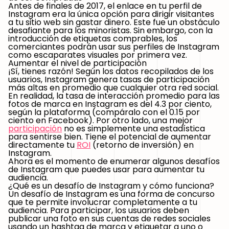
Antes de finales de 2017, el enlace en tu perfil de
Instagram era la única opción para dirigir visitantes
a tu sitio web sin gastar dinero. Este fue un obstáculo
desafiante para los minoristas. Sin embargo, con la
introducción de etiquetas comprables, los
comerciantes podrán usar sus perfiles de Instagram
como escaparates visuales por primera vez.
Aumentar el nivel de participación
¡Sí, tienes razón! Según los datos recopilados de los
usuarios, Instagram genera tasas de participación
más altas en promedio que cualquier otra red social.
En realidad, la tasa de interacción promedio para las
fotos de marca en Instagram es del 4.3 por ciento,
según la plataforma (compáralo con el 0.15 por
ciento en Facebook). Por otro lado, una mejor
participación
no es simplemente una estadística
para sentirse bien. Tiene el potencial de aumentar
directamente tu
ROI
(retorno de inversión) en
Instagram.
Ahora es el momento de enumerar algunos
desafíos
de Instagram que puedes usar para aumentar tu
audiencia
.
¿Qué es un desafío de Instagram y cómo funciona?
Un desafío de Instagram es una forma de concurso
que te permite involucrar completamente a tu
audiencia. Para participar, los usuarios deben
publicar una foto en sus cuentas de redes sociales
usando un hashtag de marca y etiquetar a uno o