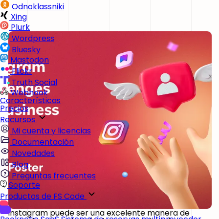
Odnoklassniki
Xing
Plurk
Wordpress
Bluesky
Mastodon
Flickr
Truth Social
Webhook
Características
Precios
Recursos
Mi cuenta y licencias
Documentación
Novedades
Blog
Preguntas frecuentes
Soporte
Productos de FS Code
Instagram puede ser una excelente manera de