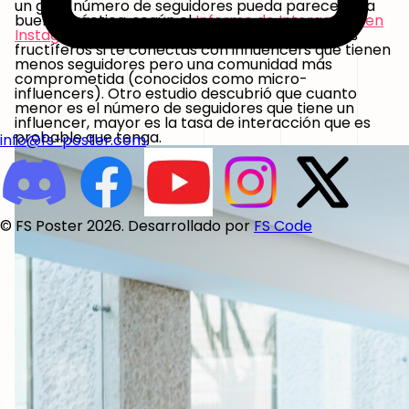
un gran número de seguidores pueda parecer una
buena práctica, según el
Informe de Interacción en
Instagram de HubSpot
, tus esfuerzos serán más
fructíferos si te conectas con influencers que tienen
menos seguidores pero una comunidad más
comprometida (conocidos como micro-
influencers). Otro estudio descubrió que cuanto
menor es el número de seguidores que tiene un
influencer, mayor es la tasa de interacción que es
probable que tenga.
info@fs-poster.com
© FS Poster 2026. Desarrollado por
FS Code