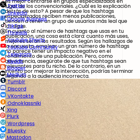
es mejor centrarse en grupos especializados en
Twitter
lugar de los convencionales. ¿Cuál es la explicación
detrás de esto? A pesar de que los hashtags
LinkedIn
especializados reciben menos publicaciones,
Google Business
tienden a tener un grupo de usuarios más leal que
los sigue.
TikTok
En cuanto al número de hashtags que usas en tu
Threads
publicación, una cosa está clara: cuanto más uses,
Youtube Shorts
mejores serán los resultados. Según los hallazgos de
la encuesta, emplear un gran número de hashtags
Youtube Community
no parece tener un impacto negativo en el
Telegram
rendimiento de una publicación. Pero, como
advertencia, asegúrate de que tus hashtags sean
Reddit
relevantes para tu nicho. De lo contrario, en un
Blogger
intento por mejorar la interacción, podrías terminar
Medium
llegando a la audiencia incorrecta.
Tumblr
Discord
VKontakte
Odnoklassniki
Xing
Plurk
Wordpress
Bluesky
Mastodon