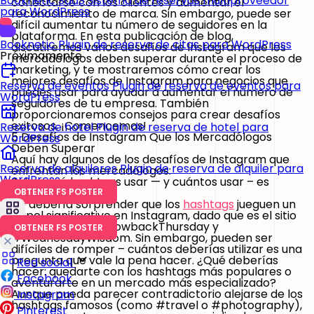
Booknetic SaaS
Sistema de reservas multiproveedor
conectarse con los clientes y aumentar el
para WordPress
reconocimiento de marca. Sin embargo, puede ser
difícil aumentar tu número de seguidores en la
plataforma. En esta publicación de blog,
Booknetic
Plugin de reserva de citas para WordPress
discutiremos varios desafíos de Instagram que los
Próximamente
mercadólogos deben superar durante el proceso de
marketing, y te mostraremos cómo crear los
mejores desafíos de Instagram para negocios que
Reserva de eventos
Plugin de reserva de eventos para
puedes usar para ayudar a aumentar el número de
WordPress
seguidores de tu empresa. También
proporcionaremos consejos para crear desafíos
exitosos. ¡Comencemos!
Reserva de hotel
Plugin de reserva de hotel para
5 Desafíos de Instagram Que los Mercadólogos
WordPress
Deben Superar
Aquí hay algunos de los desafíos de Instagram que
Reserva de alquileres
Plugin de reserva de alquiler para
enfrentan los mercadólogos:
WordPress
Saber qué hashtags usar — y cuántos usar – es
esencial
OBTENER FS POSTER
No debería sorprender que los
hashtags
jueguen un
papel significativo en Instagram, dado que es el sitio
que nos trajo
#ThrowbackThursday
y
OBTENER FS POSTER
#WednesdayWisdom
. Sin embargo, pueden ser
difíciles de romper – cuántos deberías utilizar es una
pregunta que vale la pena hacer. ¿Qué deberías
Red social
hacer: quedarte con los hashtags más populares o
Facebook
aventurarte en un mercado más especializado?
Aunque pueda parecer contradictorio alejarse de los
Instagram
hashtags famosos (como
#travel
o
#photography
),
Pinterest