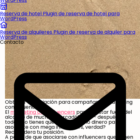
WordPress
Reserva de hotel
Plugin de reserva de hotel para
WordPress
Reserva de alquileres
Plugin de reserva de alquiler para
WordPress
Contacto
Obtener financiación para campañas de marketing
con influencers
El
marketing con influencers
parece estar fuera del
alcance de muchos mercadólogos — después de
todo, ¿no tienes que gastar mucho dinero para
asociarte con mega influencers, verdad?
Reconsidera tu posición.
A pesar de que asociarse con influencers que tienen