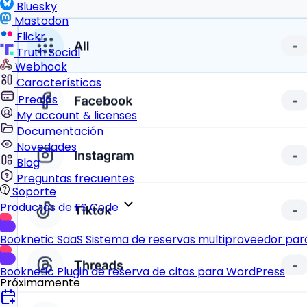
Bluesky
Mastodon
Flickr
Truth Social
Webhook
Características
Precios
My account & licenses
Documentación
Novedades
Blog
Preguntas frecuentes
Soporte
Productos de FS Code
Booknetic SaaS
Sistema de reservas multiproveedor pa
Booknetic
Plugin de reserva de citas para WordPress
Próximamente