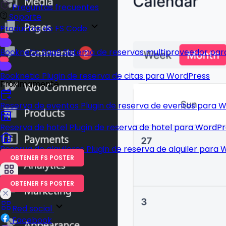
Preguntas frecuentes
Soporte
Productos de FS Code
Booknetic SaaS
Sistema de reservas multiproveedor pa
Booknetic
Plugin de reserva de citas para WordPress
Próximamente
Reserva de eventos
Plugin de reserva de eventos para 
Reserva de hotel
Plugin de reserva de hotel para WordP
Reserva de alquileres
Plugin de reserva de alquiler para
OBTENER FS POSTER
OBTENER FS POSTER
Red social
Facebook