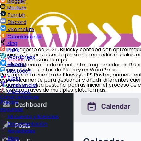
Blogger
Medium
Tumblr
Discord
VKontakte
Odnoklassniki
Xing
Al 15 de agosto de 2025, Bluesky contaba con aproximadam
Plurk
Si quieres hacer crecer tu presencia en redes sociales, e
Wordpress
y
Threads
al mismo tiempo.
Bluesky
Por eso hemos creado un potente programador de Blues
Cómo añadir cuentas de Bluesky en WordPress
Mastodon
Para añadir tu cuenta de Bluesky a FS Poster, primero en
Flickr
específicamente para gestionar y añadir diferentes cuenta
Al acceder a esta pestaña, podrás iniciar el proceso de c
Truth Social
sociales a través de múltiples plataformas.
Webhook
Características
Precios
Recursos
Mi cuenta y licencias
Documentación
Novedades
Blog