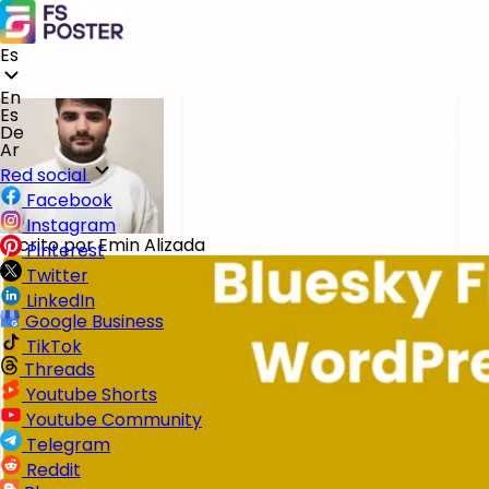
Blog
Redes sociales
¿Cómo publicar automáticamente en Bluesky desde Wo
Es
Nov 06, 2025
En
Es
De
Ar
Red social
Facebook
Instagram
Escrito por
Emin Alizada
Pinterest
Twitter
LinkedIn
Google Business
TikTok
Threads
Youtube Shorts
Youtube Community
Telegram
Reddit