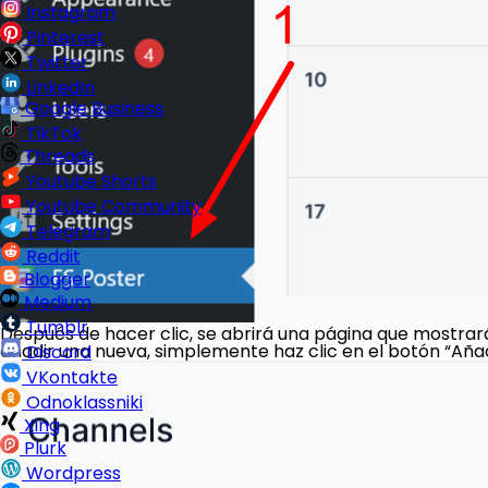
Instagram
Pinterest
Twitter
LinkedIn
Google Business
TikTok
Threads
Youtube Shorts
Youtube Community
Telegram
Reddit
Blogger
Medium
Tumblr
Después de hacer clic, se abrirá una página que mostrar
añadir una nueva, simplemente haz clic en el botón “Añad
Discord
VKontakte
Odnoklassniki
Xing
Plurk
Wordpress