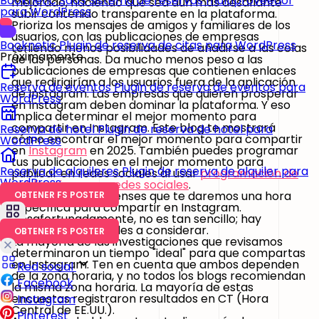
Booknetic SaaS
Sistema de reservas multiproveedor
mejorado, haciendo que sea aún más desafiante
para WordPress
subir contenido transparente en la plataforma.
Prioriza los mensajes de amigos y familiares de los
usuarios, con las publicaciones de empresas
Booknetic
Plugin de reserva de citas para WordPress
teniendo menos posibilidades de añadirse a las colas
Próximamente
de las personas. Da mucho menos peso a las
publicaciones de empresas que contienen enlaces
que redirigirían a los usuarios fuera de la aplicación
Reserva de eventos
Plugin de reserva de eventos para
de Instagram. Las empresas que quieren prosperar
WordPress
en Instagram deben dominar la plataforma. Y eso
implica determinar el
mejor momento para
compartir en Instagram
. Este blog te mostrará
Reserva de hotel
Plugin de reserva de hotel para
cómo encontrar el mejor momento para compartir
WordPress
en
Instagram
en 2025. También puedes programar
tus publicaciones en el mejor momento para
Reserva de alquileres
Plugin de reserva de alquiler para
publicar en redes sociales al usar
programación de
WordPress
publicaciones en redes sociales
.
Probablemente pienses que te daremos una hora
OBTENER FS POSTER
específica para compartir en Instagram.
Desafortunadamente, no es tan sencillo; hay
demasiadas variables a considerar.
OBTENER FS POSTER
La mayoría de las investigaciones que revisamos
determinaron un tiempo "ideal" para que compartas
en Instagram. Ten en cuenta que ambos dependen
Red social
de la zona horaria, y no todos los blogs recomiendan
Facebook
la misma zona horaria. La mayoría de estas
encuestas registraron resultados en CT (Hora
Instagram
Central de EE.UU.).
Pinterest