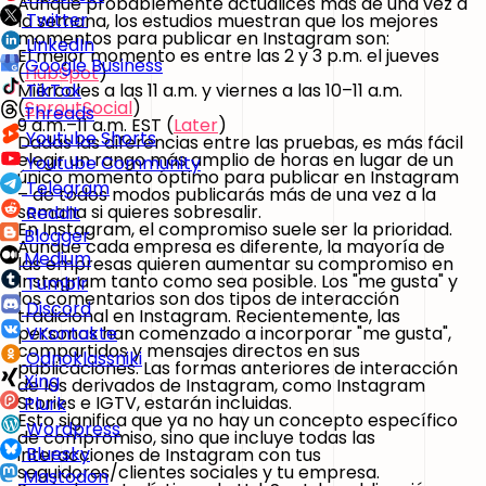
Aunque probablemente actualices más de una vez a
Twitter
la semana, los estudios muestran que los mejores
momentos para publicar en Instagram son:
LinkedIn
El mejor momento es entre las 2 y 3 p.m. el jueves
Google Business
(
HubSpot
)
Miércoles a las 11 a.m. y viernes a las 10–11 a.m.
TikTok
(
SproutSocial
)
Threads
9 a.m.–11 a.m. EST (
Later
)
Youtube Shorts
Dadas las diferencias entre las pruebas, es más fácil
elegir un rango más amplio de horas en lugar de un
Youtube Community
único momento óptimo para publicar en Instagram
Telegram
– de todos modos publicarás más de una vez a la
semana si quieres sobresalir.
Reddit
En Instagram, el compromiso suele ser la prioridad.
Blogger
Aunque cada empresa es diferente, la mayoría de
Medium
las empresas quieren aumentar su compromiso en
Instagram tanto como sea posible. Los "me gusta" y
Tumblr
los comentarios son dos tipos de interacción
Discord
tradicional en Instagram. Recientemente, las
personas han comenzado a incorporar "me gusta",
VKontakte
compartidos y mensajes directos en sus
Odnoklassniki
publicaciones. Las formas anteriores de interacción
Xing
de los derivados de Instagram, como Instagram
Stories e IGTV, estarán incluidas.
Plurk
Esto significa que ya no hay un concepto específico
Wordpress
de compromiso, sino que incluye todas las
Bluesky
interacciones de Instagram con tus
seguidores/clientes sociales y tu empresa.
Mastodon