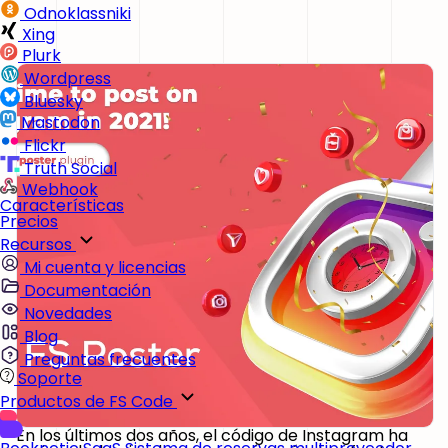
Odnoklassniki
Xing
Plurk
Wordpress
Bluesky
Mastodon
Flickr
Truth Social
Webhook
Características
Precios
Recursos
Mi cuenta y licencias
Documentación
Novedades
Blog
Preguntas frecuentes
Soporte
Productos de FS Code
En los últimos dos años, el código de Instagram ha