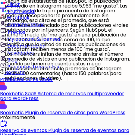
Según las estadísticas de HubSpot, la publicación
Flickr
promedio en Instagram recibe 5,963 "me gusta". Las
estadísticas de tu propia cuenta de Instagram
Truth Social
podrían decepcionarte profundamente. Sin
Webhook
embargo, esa cifra es el promedio, que está
Características
altamente influenciado por las publicaciones virales
publicadas por influencers. Según HubSpot, el
Precios
número medio de "me gusta" en una publicación de
My account & licenses
Instagram está aún más cerca de 100, lo que
significa que la mitad de todas las publicaciones de
Documentación
Instagram reciben menos de 100 "me gusta".
Novedades
Los influencers inflan de manera similar el número
promedio de vistas en una publicación de Instagram.
Blog
Cuando se tienen en cuenta estas mega
Preguntas frecuentes
publicaciones, el artículo promedio de Instagram
Soporte
recibe 100 comentarios (hasta 150 palabras para
publicaciones de video).
Productos de FS Code
Booknetic SaaS
Sistema de reservas multiproveedor
para WordPress
Booknetic
Plugin de reserva de citas para WordPress
Próximamente
Reserva de eventos
Plugin de reserva de eventos para