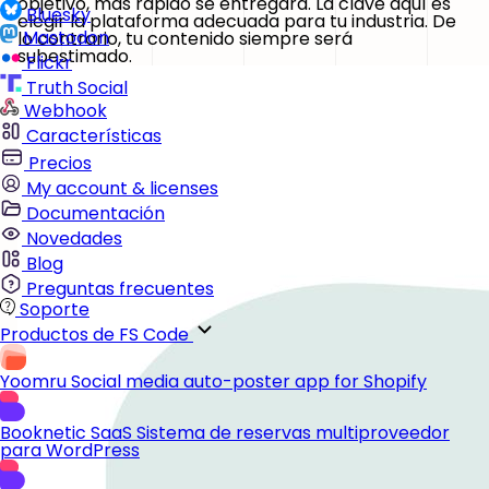
objetivo, más rápido se entregará. La clave aquí es
Bluesky
elegir la plataforma adecuada para tu industria. De
Mastodon
lo contrario, tu contenido siempre será
subestimado.
Flickr
Truth Social
Webhook
Características
Precios
My account & licenses
Documentación
Novedades
Blog
Preguntas frecuentes
Soporte
Productos de FS Code
Yoomru
Social media auto-poster app for Shopify
Booknetic SaaS
Sistema de reservas multiproveedor
para WordPress