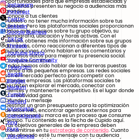
oportunidades para que empresas establecidas y
Instagram
pequeñas presenten su negocio a audiencias más
grandes.
Pinterest
Conoce a tus clientes
Twitter
Puedes o no tener mucha información sobre tus
clientes. Pero las plataformas sociales proporcionan
LinkedIn
datos más precisos sobre tu grupo objetivo, su
Google Business
demografía, ubicación y horas activas. Con el
TikTok
tiempo, obtienes más información sobre sus grupos
de interés, cómo reaccionan a diferentes tipos de
Threads
publicaciones, cómo hablan en los comentarios y
Youtube Shorts
usas esos datos para mejorar tu presencia social.
Youtube Community
Competencia libre
Todos hemos oído hablar de las barreras puestas
Telegram
frente a las pequeñas empresas. Las redes sociales
Reddit
son el mercado perfecto para competir con
grandes empresas. Las plataformas sociales te
Blogger
permiten explorar el mercado, conectar con
Medium
clientes y mantenerte competitivo. Es el lugar donde
Tumblr
la creatividad gana.
Difunde tu mensaje
Discord
Destinar un gran presupuesto para la optimización
VKontakte
de sitios web, encontrar agentes externos para
promocionar tu marca es un proceso que consume
Odnoklassniki
tiempo. Tu contenido es la flecha de Cupido aquí.
Xing
Tus objetivos generales de la empresa deben
Plurk
transmitirse en tu
estrategia de contenido
. Cuanto
más alineado esté tu mensaje con tu audiencia
Wordpress