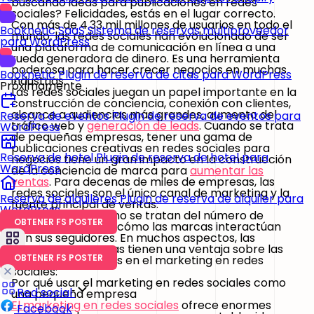
buscando ideas para publicaciones en redes
sociales? Felicidades, estás en el lugar correcto.
Con más de 4.33 mil millones de usuarios en todo el
Booknetic SaaS
Sistema de reservas multiproveedor
mundo, las redes sociales han evolucionado de ser
para WordPress
una plataforma de comunicación en línea a una
rueda generadora de dinero. Es una herramienta
poderosa para hacer crecer negocios en muchas
Booknetic
Plugin de reserva de citas para WordPress
industrias.
Próximamente
Las redes sociales juegan un papel importante en la
construcción de conciencia, conexión con clientes,
alcance a audiencias más grandes, aumento del
Reserva de eventos
Plugin de reserva de eventos para
tráfico web y
generación de leads
. Cuando se trata
WordPress
de pequeñas empresas, tener una gama de
publicaciones creativas en redes sociales para
Reserva de hotel
Plugin de reserva de hotel para
negocios tiene un gran impacto en la construcción
WordPress
de la conciencia de marca para
aumentar las
ventas
. Para decenas de miles de empresas, las
redes sociales son el único canal de marketing y la
Reserva de alquileres
Plugin de reserva de alquiler para
fuente principal de ventas.
WordPress
Las redes sociales no se tratan del número de
OBTENER FS POSTER
seguidores, sino de cómo las marcas interactúan
con sus seguidores. En muchos aspectos, las
pequeñas empresas tienen una ventaja sobre las
OBTENER FS POSTER
grandes compañías en el marketing en redes
sociales:
Por qué usar el marketing en redes sociales como
Red social
una pequeña empresa
El marketing en redes sociales
ofrece enormes
Facebook