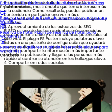
Proporciona datos detallados sobre todas las
Booknetic
Plugin de reserva de citas para WordPress
publicaciones, mostrándote qué tema interesa más
Próximamente
a la audiencia. Como resultado, puedes publicar un
contenido en particular una vez más e
Reserva de eventos
Plugin de reserva de eventos para
implementarlo con estadísticas frescas, imágenes y
WordPress
gráficos.
3. Aprovechamiento de los esfuerzos de SEO
El SEO es una de las herramientas más conocidas
Reserva de hotel
Plugin de reserva de hotel para
para generar tráfico y atraer clientes potenciales al
WordPress
sitio web. El plugin FS Poster incluye palabras clave
listas en una pestaña de configuración que ayudará
a personalizar los mensajes de las publicaciones,
Reserva de alquileres
Plugin de reserva de alquiler para
permitir compartir la información más importante
WordPress
de toda la publicación y llegar a las personas más
Contacto
rápido al centrar su atención en los hallazgos clave.
4. Compartir en redes sociales