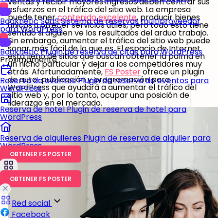
ventas y recibir mayores ingresos deben centrar sus
esfuerzos en el tráfico del sitio web. La empresa
puede tener
contenido excelente
, producir bienes
Booknetic SaaS
Sistema de reservas multiproveedor
únicos u ofrecer servicios útiles, pero todo esto tiene
para WordPress
sentido si alguien ve los resultados del arduo trabajo.
Sin embargo, aumentar el tráfico del sitio web puede
sonar más fácil de lo que es. El espacio de Internet
Booknetic
Plugin de reserva de citas para WordPress
está lleno de sitios que buscan obtener la palma en
Próximamente
un nicho particular y dejar a los competidores muy
atrás. Afortunadamente,
FS Poster
ofrece un plugin
de auto-publicación y programación para
Reserva de eventos
Plugin de reserva de eventos para
WordPress que ayudará a aumentar el tráfico del
WordPress
sitio web y, por lo tanto, ocupar una posición de
liderazgo en el mercado.
Reserva de hotel
Plugin de reserva de hotel para
WordPress
Reserva de alquileres
Plugin de reserva de alquiler para
WordPress
OBTENER FS POSTER
OBTENER FS POSTER
Red social
Facebook