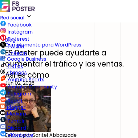
Red social
Facebook
Instagram
Pinterest
Blog
Complemento para WordPress
Twitter
FS Poster puede ayudarte a
LinkedIn
Google Business
aumentar el tráfico y las ventas.
TikTok
Threads
Así es cómo
Youtube Shorts
Jun 02, 2026
Youtube Community
Telegram
Reddit
Blogger
Medium
Tumblr
Discord
Escrito por
Saritel Abbaszade
VKontakte