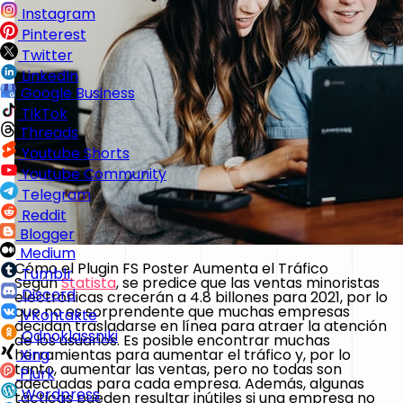
Instagram
Pinterest
Twitter
LinkedIn
Google Business
TikTok
Threads
Youtube Shorts
Youtube Community
Telegram
Reddit
Blogger
Medium
Cómo el Plugin FS Poster Aumenta el Tráfico
Tumblr
Según
Statista
, se predice que las ventas minoristas
Discord
electrónicas crecerán a 4.8 billones para 2021, por lo
que no es sorprendente que muchas empresas
VKontakte
decidan trasladarse en línea para atraer la atención
Odnoklassniki
de los usuarios. Es posible encontrar muchas
herramientas para aumentar el tráfico y, por lo
Xing
tanto, aumentar las ventas, pero no todas son
Plurk
adecuadas para cada empresa. Además, algunas
Wordpress
tácticas pueden resultar inútiles si una empresa no