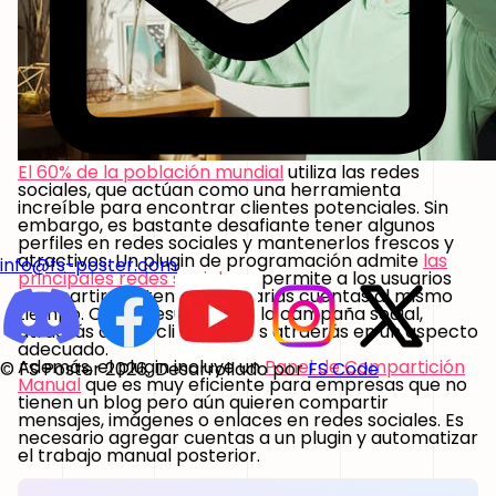
El 60% de la población mundial
utiliza las redes
sociales, que actúan como una herramienta
increíble para encontrar clientes potenciales. Sin
embargo, es bastante desafiante tener algunos
perfiles en redes sociales y mantenerlos frescos y
atractivos. Un plugin de programación admite
las
info@fs-poster.com
principales redes sociales
y permite a los usuarios
compartir contenido con varias cuentas al mismo
tiempo. Como resultado de la campaña social,
atraerás a más clientes y les atraerás en un aspecto
adecuado.
Además, el plugin incluye un
Panel de Compartición
© FS Poster 2026. Desarrollado por
FS Code
Manual
que es muy eficiente para empresas que no
tienen un blog pero aún quieren compartir
mensajes, imágenes o enlaces en redes sociales. Es
necesario agregar cuentas a un plugin y automatizar
el trabajo manual posterior.