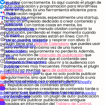
las utiliza correctamente. Es aquí cuando el plugin de
Bluesky
auto-publicación y programación para WordPress
Mastodon
viene en ayuda. Es una herramienta eficiente para:
Flickr
1. Publicación regular
No todas las empresas, especialmente una startup,
Truth Social
tienen un empleado dedicado a crear contenido y
Webhook
publicarlo. Con tantas cosas en mente, los
emprendedores a menudo olvidan compartir la
Características
publicación, perdiendo el mejor momento cuando
Precios
los clientes potenciales están en línea. Con FS
Poster, puedes relajarte y respirar con alivio. El
My account & licenses
plugin tiene una
vista de Calendario
que puedes usar
Documentación
para verificar la próxima vez de una nueva
publicación y seguramente no perderla. Además,
Novedades
hay una función de
intervalo de publicación
que
Blog
puedes usar para evitar que el contenido sea
Preguntas frecuentes
marcado como spam o aburrir a la audiencia con
publicaciones muy frecuentes. Finalmente, el plugin
Soporte
cuenta con muchos
tipos de publicaciones
Productos de FS Code
personalizadas
, por lo que no solo podrás publicar
regularmente, sino que también alcanzarás a una
audiencia objetivo con contenido diverso.
Yoomru
Social media auto-poster app for Shopify
2. Republicación de contenido anterior
Incluso los mejores creadores de contenido tarde o
temprano se quedan sin ideas frescas para
Booknetic SaaS
Sistema de reservas multiproveedor
contenido adecuado. Un plugin de auto-publicación
para WordPress
nos permite publicar publicaciones antiguas
basadas en información del
Tablero de Control
.