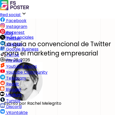
Red social
Facebook
Instagram
Pinterest
Blog
Redes sociales
Twitter
La guía no convencional de Twitter
LinkedIn
Google Business
para el marketing empresarial
TikTok
May 28, 2026
Threads
Youtube Shorts
Youtube Community
Telegram
Reddit
Blogger
Medium
Tumblr
Escrito por
Rachel Melegrito
Discord
VKontakte