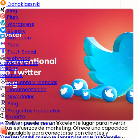
Odnoklassniki
Xing
Plurk
Wordpress
Bluesky
Mastodon
Flickr
Truth Social
Webhook
Características
Precios
Recursos
Mi cuenta y licencias
Documentación
Novedades
Blog
Preguntas frecuentes
Soporte
Twitter puede ser un excelente lugar para invertir
Productos de FS Code
tus esfuerzos de marketing. Ofrece una capacidad
inigualable para conectarse con clientes y
Yoomru
Social media auto-poster app for Shopify
prospectos en tiempo real, construir relaciones y