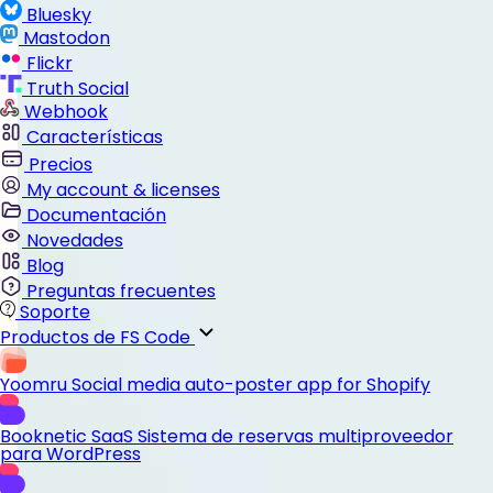
Bluesky
Mastodon
Flickr
Truth Social
Webhook
Características
Precios
My account & licenses
Documentación
Novedades
Blog
Preguntas frecuentes
Soporte
Productos de FS Code
Yoomru
Social media auto-poster app for Shopify
Booknetic SaaS
Sistema de reservas multiproveedor
para WordPress