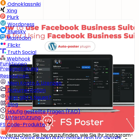
Odnoklassniki
Xing
Plurk
Wordpress
Bluesky
Mastodon
Flickr
Truth Social
Webhook
Funktionen
Preisgestaltung
Ressourcen
Mein Konto & Lizenzen
Dokumentation
Was gibt's Neues?
Blog
Häufig gestellte Fragen (FAQ)
Unterstützung
FS Code-Produkte
Versuchen Sie herauszufinden, wie Sie Ihr Instagram-
Yoomru
Social media auto-poster app for Shopify