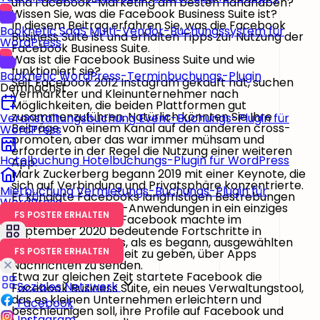
und Facebook-Marketing am besten handhaben?
Wissen Sie, was die Facebook Business Suite ist?
In diesem Beitrag erfahren Sie, was die Facebook
Booknetic SaaS
Multi-Vendor-Buchungssystem für
Business Suite ist und erhalten Tipps zur Nutzung der
WordPress
Facebook Business Suite.
Was ist die Facebook Business Suite und wie
funktioniert sie?
Booknetic
WordPress-Terminbuchungs-Plugin
Seit Facebook 2012 Instagram gekauft hat, suchen
Demnächst
Vermarkter und Kleinunternehmer nach
Möglichkeiten, die beiden Plattformen gut
zusammenzuführen. Natürlich könnten Sie Ihre
Veranstaltungsbuchung
Event-Buchungs-Plugin für
Beiträge von einem Kanal auf den anderen cross-
WordPress
promoten, aber das war immer mühsam und
erforderte in der Regel die Nutzung einer weiteren
Hotelbuchung
Hotelbuchungs-Plugin für WordPress
App.
Mark Zuckerberg begann 2019 mit einer Keynote, die
sich auf Verbindung und Privatsphäre konzentrierte.
Mietbuchung
Vermietungs-Buchungs-Plugin für
Er kündigte Facebooks langfristigen Bestrebungen
WordPress
an, seine Messaging-Anwendungen in ein einziges
FS POSTER ERHALTEN
Tool zu integrieren. Facebook machte im
September 2020 bedeutende Fortschritte in
Richtung dieses Ziels, als es begann, ausgewählten
FS POSTER ERHALTEN
Konten die Möglichkeit zu geben, über Apps
Nachrichten zu senden.
Etwa zur gleichen Zeit startete Facebook die
Soziales Netzwerk
Facebook Business Suite, ein neues Verwaltungstool,
das es kleinen Unternehmen erleichtern und
Facebook
beschleunigen soll, ihre Profile auf Facebook und
Instagram