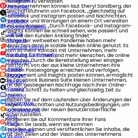
Instagram zu verwalten.
Kleinunternehmen können laut Sheryl Sandberg, der
Pinterest
Geschäftsführerin von Facebook, „gleichzeitig auf
Twitter
Facebook und Instagram posten und Nachrichten,
Feedback und Warnungen an einem Ort verwalten
LinkedIn
und empfangen“. „Durch Facebook- und Instagram-
Google Business
Insights können sie schnell sehen, was passiert und
TikTok
was bei den Kunden Anklang findet.“
Infolge der weltweiten Pandemie haben mehr
Threads
Menschen denn je soziale Medien online genutzt. Es
Youtube Shorts
kam zu mehr Kontakt mit Unternehmen, mehr
Youtube Community
Werbung für Firmen und mehr Menschen, die online
einkaufen. Durch die Bereitstellung einer einzigen
Telegram
Plattform, von der aus kleine Unternehmen ihre
Reddit
sozialen Posteingänge erreichen und verfolgen,
Engagement und Insights posten können, ermöglicht
Blogger
die Facebook Business Suite kleinen Unternehmen,
Medium
mit der gestiegenen Nachfrage nach ihrer Online-
Tumblr
Präsenz Schritt zu halten und gleichzeitig Zeit zu
sparen.
Discord
Bleiben Sie auf dem Laufenden über Änderungen der
VKontakte
Regeln, Vorschriften und Nutzungsbedingungen, um
Konsistenz mit der neuen Benutzeroberfläche
Odnoklassniki
sicherzustellen.
Xing
Reagieren Sie auf Kommentare Ihrer Fans
Plurk
Pflegen Sie Leads, wenn sie kommen
Erstellen, planen und veröffentlichen Sie Inhalte, die
Wordpress
mit den Zielen und der Vision des Unternehmens
Bluesky