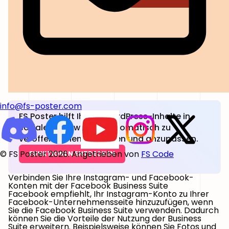
info@fs-poster.com
FS Poster hilft Ihnen, WordPress-Inhalte in
sozialen Netzwerken automatisch zu
veröffentlichen, zu planen und anzupassen.
© FS Poster 2026. Angetrieben von
FS Code
FUNKTIONEN ENTDECKEN
Verbinden Sie Ihre Instagram- und Facebook-
Konten mit der Facebook Business Suite
Facebook empfiehlt, Ihr Instagram-Konto zu Ihrer
Facebook-Unternehmensseite hinzuzufügen, wenn
Sie die Facebook Business Suite verwenden. Dadurch
können Sie die Vorteile der Nutzung der Business
Suite erweitern. Beispielsweise können Sie Fotos und