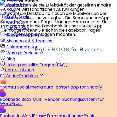
übereinstimmen
Mastodon
Untersuchen Sie die Effektivität der geteilten Inhalte
und ihre wirtschaftlichen Auswirkungen
Flickr
Sowohl die Desktop- als auch die Mobilversion der
Truth Social
Business Suite sind verfügbar. Die Smartphone-App
hat die Facebook Pages Manager-App ersetzt. Sie
Webhook
müssen sich in die Facebook Business Suite-App
Funktionen
einloggen, wenn Sie sich in die Facebook Pages
Manager-App einloggen möchten.
Preisgestaltung
My account & licenses
Dokumentation
Was gibt's Neues?
Blog
Häufig gestellte Fragen (FAQ)
Unterstützung
FS Code-Produkte
Yoomru
Social media auto-poster app for Shopify
Booknetic SaaS
Multi-Vendor-Buchungssystem für
WordPress
Booknetic
WordPress-Terminbuchungs-Plugin