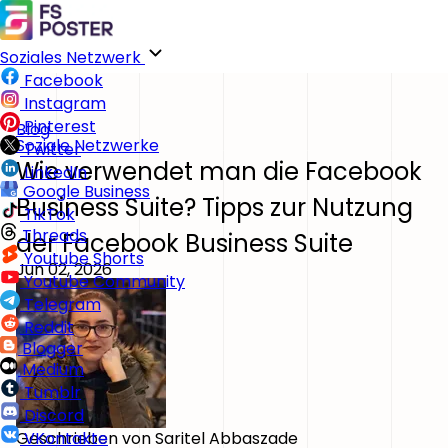
Soziales Netzwerk
Facebook
Instagram
Pinterest
Blog
Soziale Netzwerke
Twitter
Wie verwendet man die Facebook
LinkedIn
Google Business
Business Suite? Tipps zur Nutzung
TikTok
Threads
der Facebook Business Suite
Youtube Shorts
Jun 02, 2026
Youtube Community
Telegram
Reddit
Blogger
Medium
Tumblr
Discord
Geschrieben von
Saritel Abbaszade
VKontakte