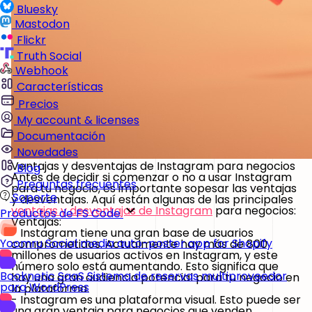
Bluesky
Mastodon
Flickr
Truth Social
Webhook
Características
Precios
My account & licenses
Documentación
Novedades
Ventajas y desventajas de Instagram para negocios
Blog
Antes de decidir si comenzar o no a usar Instagram
Preguntas frecuentes
para tu negocio, es importante sopesar las ventajas
Soporte
y desventajas. Aquí están algunas de las principales
ventajas y desventajas de Instagram
para negocios:
Productos de FS Code
Ventajas:
- Instagram tiene una gran base de usuarios
Yoomru
Social media auto-poster app for Shopify
comprometidos.
Actualmente hay más de 800
millones de usuarios activos en Instagram, y este
número solo está aumentando. Esto significa que
Booknetic SaaS
Sistema de reservas multiproveedor
hay una gran audiencia potencial para tu negocio en
para WordPress
la plataforma.
- Instagram es una plataforma visual.
Esto puede ser
una gran ventaja para negocios que venden