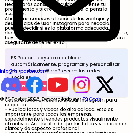
Necesitarás considerar cuidadosamente tu
presupuesto y si crees que valdrá la pena la
inversión.
Ahora que conoces algunas de las ventajas y
desventajas de usar Instagram para negocios,
puedes decidir si es la plataforma adecuada. Si
decides comenzar a usar Instagram para tu negocio,
hay algunas cosas que debes tener en cuenta para
asegurarte de tener éxito.
FS Poster te ayuda a publicar
automáticamente, programar y personalizar
contenido de WordPress en las redes
info@fs-poster.com
sociales.
EXPLORAR FUNCIONES
© FS Poster 2026. Desarrollado por
FS Code
Cosas a tener en cuenta al usar Instagram para
negocios
- Publica fotos y videos de alta calidad.
Esto es
importante para todas las empresas,
especialmente si vendes productos visualmente
atractivos. Asegúrate de que tus fotos y videos sean
claros y de aspecto profesional.