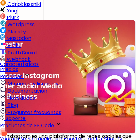
Odnoklassniki
Xing
Plurk
Wordpress
Bluesky
Mastodon
Flickr
Truth Social
Webhook
Características
Precios
Recursos
Mi cuenta y licencias
Documentación
Novedades
Blog
Preguntas frecuentes
Soporte
Productos de FS Code
Instagram es una plataforma de redes sociales que
Yoomru
Social media auto-poster app for Shopify