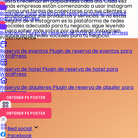
está creciendo en popularidad cada día. Cada vez
más empresas están comenzando a usar Instagram
como una forma de conectarse con sus clientes y
Booknetic SaaS
Sistema de reservas multiproveedor
promocionar sus productos y servicios. Si no estás
para WordPress
seguro de si Instagram es la plataforma de redes
sociales adecuada para tu negocio, sigue leyendo
para saber más sobre por qué elegir Instagram
Booknetic
Plugin de reserva de citas para WordPress
sobre otras redes sociales para tu negocio.
Próximamente
Reserva de eventos
Plugin de reserva de eventos para
WordPress
Reserva de hotel
Plugin de reserva de hotel para
WordPress
Reserva de alquileres
Plugin de reserva de alquiler para
WordPress
OBTENER FS POSTER
OBTENER FS POSTER
Red social
Facebook