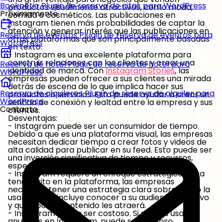
Booknetic
Plugin de reserva de citas para WordPress
productos visualmente atractivos, como moda,
Próximamente
comida o cosméticos. Las publicaciones en
Instagram tienen más probabilidades de captar la
atención y generar interés que las publicaciones en
Reserva de eventos
Plugin de reserva de eventos para
otras plataformas que son principalmente basadas
WordPress
en texto.
- Instagram es una excelente plataforma para
construir relaciones con los clientes y crear una
Reserva de hotel
Plugin de reserva de hotel para
identidad de marca.
Con
Instagram Stories
, las
WordPress
empresas pueden ofrecer a sus clientes una mirada
detrás de escena de lo que implica hacer sus
Reserva de alquileres
Plugin de reserva de alquiler para
productos o servicios. Esto puede ayudar a crear un
WordPress
sentido de conexión y lealtad entre la empresa y sus
Contacto
clientes.
Desventajas:
- Instagram puede ser un consumidor de tiempo.
Debido a que es una plataforma visual, las empresas
necesitan dedicar tiempo a crear fotos y videos de
alta calidad para publicar en su feed. Esto puede ser
una inversión significativa de tiempo y recursos,
especialmente para pequeñas empresas.
- Instagram requiere un enfoque estratégico.
Para
tener éxito en la plataforma, las empresas
necesitan tener una estrategia clara sobre cómo la
usarán. Esto incluye conocer a su audiencia objetivo
y qué tipo de contenido les atraerá.
- Instagram puede ser costoso.
Si deseas usar
anuncios en Instagram, puede ser costoso.