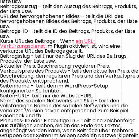
Liste usw.
Beitragsauszug
– teilt den Auszug des Beitrags, Produkts,
der Liste usw.
URL des hervorgehobenen Bildes
– teilt die URL des
hervorgehobenen Bildes des Beitrags, Produkts, der Liste
usw.
Beitrags-ID
– teilt die ID des Beitrags, Produkts, der Liste
usw.
Kurze URL des Beitrags
- Wenn
ein URL-
Verkürzungsdienst
im Plugin aktiviert ist, wird eine
verkürzte URL des Beitrags geteilt.
Beitragsslug
- teilt nur den Slug der URL des Beitrags,
Produkts, der Liste usw.
Aktueller Preis, Beschreibung, regulärer Preis,
Verkaufspreis des Produkts
- teilt den aktuellen Preis, die
Beschreibung, den regulären Preis und den Verkaufspreis
des Produkts entsprechend.
Seitenname -
teilt den im WordPress-Setup
konfigurierten Seitentitel.
Seiten-URL-
teilt nur die Website-URL.
Name des sozialen Netzwerks
und
Slug
- teilt den
vollständigen Namen des sozialen Netzwerks und die
verkürzte Version davon entsprechend. Zum Beispiel
Facebook und fb.
Planungs-ID
oder
Eindeutige ID
– Teilt eine Zeichenfolge
aus zufälligen Zeichen, die an das Ende des Textes
angehängt werden kann, wenn Beiträge über mehrere
Gruppen oder Seiten im selben sozialen Netzwerk geteilt