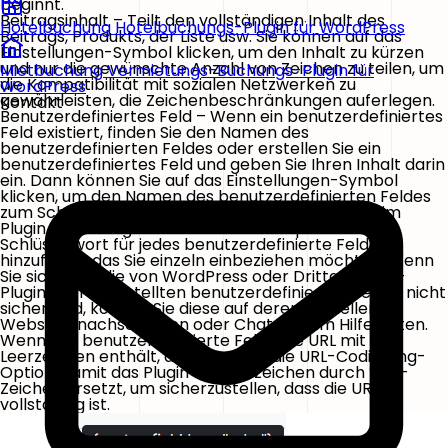
beginnt.
Beitragsinhalt
– Teilt den vollständigen Inhalt des
Hotelbuchung
Hotelbuchungs-Plugin für WordPress
Beitrags, Produkts, der Liste usw. Sie können auf das
Einstellungen
-Symbol klicken, um den Inhalt zu kürzen
und nur die gewünschte Anzahl von Zeichen zu teilen, um
Mietbuchung
Vermietungs-Buchungs-Plugin für
die Kompatibilität mit sozialen Netzwerken zu
WordPress
gewährleisten, die Zeichenbeschränkungen auferlegen.
Kontakt
Benutzerdefiniertes Feld
– Wenn ein benutzerdefiniertes
Feld existiert, finden Sie den Namen des
benutzerdefinierten Feldes oder erstellen Sie ein
benutzerdefiniertes Feld und geben Sie Ihren Inhalt darin
ein. Dann können Sie auf das
Einstellungen
-Symbol
klicken, um den Namen des benutzerdefinierten Feldes
zum Schlüsselwort für benutzerdefinierte Felder im
Plugin hinzuzufügen. Sie müssen ein separates
Schlüsselwort für jedes benutzerdefinierte Feld
hinzufügen, das Sie einzeln einbeziehen möchten. Wenn
Sie sich über die von WordPress oder Drittanbieter-
Plugins bereitgestellten benutzerdefinierten Felder nicht
sicher sind, können Sie diese auf deren offiziellen
Websites nachschlagen oder ChatGPT um Hilfe bitten.
Wenn das benutzerdefinierte Feld eine URL mit
Leerzeichen enthält, aktivieren Sie die
URL-Codierung
-
Option, damit das Plugin die Leerzeichen durch
%20
-
Zeichen ersetzt, um sicherzustellen, dass die URL
vollständig ist.