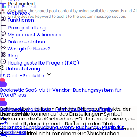
Truth Social
Webhook
Funktionen
Preisgestaltung
My account & licenses
Dokumentation
Was gibt's Neues?
Blog
Häufig gestellte Fragen (FAQ)
Unterstützung
FS Code-Produkte
Booknetic SaaS
Multi-Vendor-Buchungssystem für
WordPress
Beitragstitel
- teilt den Titel des Beitrags, Produkts, der
Booknetic
WordPress-Terminbuchungs-Plugin
Liste usw. Sie können auf das
Einstellungen
-Symbol
Demnächst
klicken, um die
Großschreibung
-Option zu aktivieren, die
sicherstellt, dass der erste Buchstabe des Titels
Veranstaltungsbuchung
Event-Buchungs-Plugin für
großgeschrieben wird, wenn er geteilt wird, selbst wenn
WordPress
der Originaltitel nicht mit einem Großbuchstaben