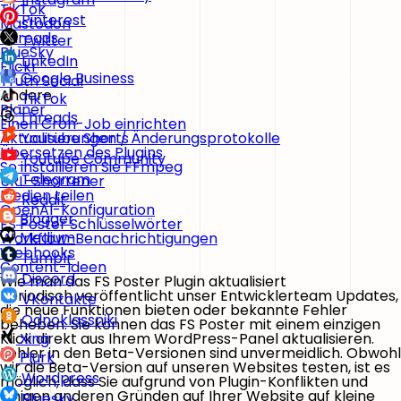
TikTok
Pinterest
Mastodon
Threads
Twitter
BlueSky
LinkedIn
Flickr
Google Business
Truth Social
Andere
TikTok
Planer
Threads
Einen Cron-Job einrichten
Aktualisierungen / Änderungsprotokolle
Youtube Shorts
Übersetzen des Plugins
Youtube Community
So installieren Sie FFmpeg
Telegram
URL-Shortener
Medien teilen
Reddit
OpenAI-Konfiguration
Blogger
FS Poster Schlüsselwörter
Medium
Workflow-Benachrichtigungen
Webhooks
Tumblr
Content-Ideen
Discord
Wie man das FS Poster Plugin aktualisiert
Periodisch veröffentlicht unser Entwicklerteam Updates,
VKontakte
die neue Funktionen bieten oder bekannte Fehler
Odnoklassniki
beheben. Sie können das FS Poster mit einem einzigen
Klick direkt aus Ihrem WordPress-Panel aktualisieren.
Xing
Fehler in den Beta-Versionen sind unvermeidlich. Obwohl
Plurk
wir die Beta-Version auf unseren Websites testen, ist es
Wordpress
möglich, dass Sie aufgrund von Plugin-Konflikten und
einigen anderen Gründen auf Ihrer Website auf kleine
Bluesky