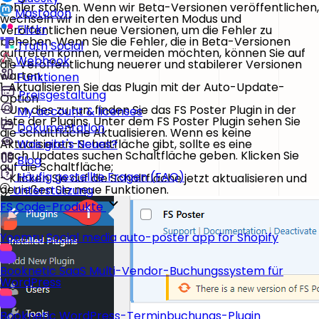
Fehler stoßen. Wenn wir Beta-Versionen veröffentlichen,
Mastodon
wechseln wir in den erweiterten Modus und
Flickr
veröffentlichen neue Versionen, um die Fehler zu
beheben. Wenn Sie die Fehler, die in Beta-Versionen
Truth Social
auftreten können, vermeiden möchten, können Sie auf
Webhook
die Veröffentlichung neuerer und stabilerer Versionen
warten.
Funktionen
1. Aktualisieren Sie das Plugin mit der Auto-Update-
Preisgestaltung
Option
- Um dies zu tun, finden Sie das FS Poster Plugin in der
My account & licenses
Liste der Plugins. Unter dem FS Poster Plugin sehen Sie
Dokumentation
die Schaltfläche Aktualisieren. Wenn es keine
Aktualisieren-Schaltfläche gibt, sollte es eine
Was gibt's Neues?
nach Updates suchen
Schaltfläche geben. Klicken Sie
Blog
auf die Schaltfläche;
Häufig gestellte Fragen (FAQ)
- Klicken Sie auf die Schaltfläche
jetzt aktualisieren
und
genießen Sie neue Funktionen.
Unterstützung
FS Code-Produkte
Yoomru
Social media auto-poster app for Shopify
Booknetic SaaS
Multi-Vendor-Buchungssystem für
WordPress
Booknetic
WordPress-Terminbuchungs-Plugin