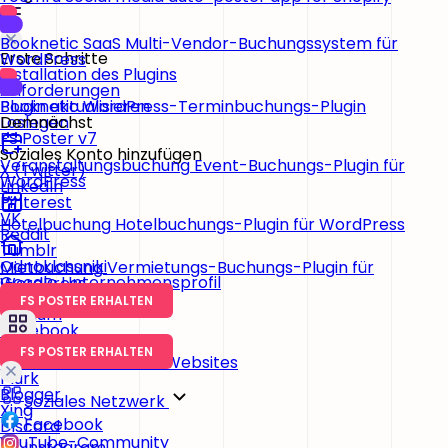
Booknetic SaaS
Multi-Vendor-Buchungssystem für
Erste Schritte
WordPress
Installation des Plugins
Anforderungen
Plugin aktualisieren
Booknetic
WordPress-Terminbuchungs-Plugin
Loslegen
Demnächst
FS Poster v7
Soziales Konto hinzufügen
Veranstaltungsbuchung
Event-Buchungs-Plugin für
X (Twitter)
WordPress
LinkedIn
Pinterest
VK
Hotelbuchung
Hotelbuchungs-Plugin für WordPress
Reddit
Tumblr
Odnoklassniki
Mietbuchung
Vermietungs-Buchungs-Plugin für
Google Unternehmensprofil
WordPress
Telegram
FS POSTER ERHALTEN
Medium
Facebook
Instagram
FS POSTER ERHALTEN
WordPress-basierte Websites
Plurk
Blogger
Soziales Netzwerk
Xing
Facebook
Discord
YouTube-Community
Instagram