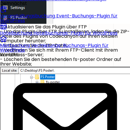
Demnächst
Veranstaltungsbuchung
Event-Buchungs-Plugin für
WordPress
2. Aktualisieren Sie das Plugin über FTP
- Um das Plugin über FTP zu installieren, laden Sie die ZIP-
Hotelbuchung
Hotelbuchungs-Plugin für WordPress
Datei des Plugins von Codecanyon auf Ihren lokalen
Computer herunter;
- Entpacken Sie die ZIP-Datei;
Mietbuchung
Vermietungs-Buchungs-Plugin für
- Verbinden Sie sich mit Ihrem FTP-Client mit Ihrem
WordPress
WordPress-Server;
Kontakt
- Löschen Sie den bestehenden fs-poster Ordner auf
Ihrer Website;