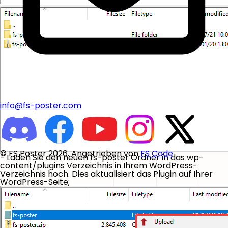
info@fs-poster.com
© FS Poster 2026. Angetrieben von
FS Code
- Laden Sie den neuen fs-poster Ordner in das wp-
content/plugins Verzeichnis in Ihrem WordPress-
Verzeichnis hoch. Dies aktualisiert das Plugin auf Ihrer
WordPress-Seite;