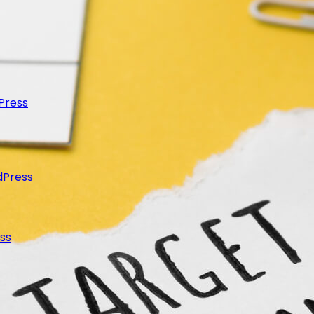
Press
dPress
ss