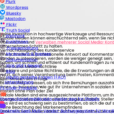
Plurk
Wordpress
Bluesky
Mastodon
Flickr
Truth Social
Keine Investition in hochwertige Werkzeuge und Ressour
Webhook
Soziale Medien können einschüchternd sein, wenn Sie nich
Funktionen
Überwachen und
Verwalten mehrerer Social Media-Kon
Unternehmen Schritt zu halten.
Preisgestaltung
Vernachlässigung des Kundenservice
My account & licenses
Eine schnelle und professionelle Antwort auf Kommentare
Kunden zu interagieren, werden sie weniger geneigt sein,
Dokumentation
haben, um schnell und effizient auf Kundenanfragen zu re
Was gibt's Neues?
Keine Social Media-Richtlinie
Eine klare und präzise Richtlinie, die die Erwartungen an 
Blog
nutzt, sich seiner Verantwortung beim Posten, Komment
Häufig gestellte Fragen (FAQ)
Kein Messen des Erfolgs
Unterstützung
Es ist wichtig zu wissen, ob sich Ihre Bemühungen auszahl
Ihnen, zu bewerten, wie gut Ihr Unternehmen in sozialen
FS Code-Produkte
Posten ohne Plan oder Ziel
Soziale Medien sind eine ausgezeichnete Plattform, um Ih
Yoomru
Social media auto-poster app for Shopify
übergeordnetes Ziel oder eine Strategie zu haben. Stelle
dies wird es schwierig sein zu bestimmen, ob sich die auf
Keine Beachtung des Markenempfindens
Booknetic SaaS
Multi-Vendor-Buchungssystem für Word
Unternehmen müssen darauf achten, was online über sie 