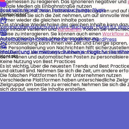
angemessen zu reagieren. Das Ignorieren negativer und
Soziale Medien als Einbahnstraße nutzen
Booknetic
WordPress-Terminbuchungs-Plugin
Es ist wichtig, mit Ihren Followern zu interagieren und 
Demnächst
sicher, dass Sie sich die Zeit nehmen, um auf sinnvolle W
Immer wieder die gleichen Inhalte posten
Das ständige Wiederholen der gleichen Inhalte kann dazu f
Veranstaltungsbuchung
Event-Buchungs-Plugin für Wor
Ihre Inhalte variieren und
kuratieren
. Posten Sie verschi
Weise zu interagieren. Sie können auch einen
Workflow z
Automatisierte Posts ohne Personalisierung
Hotelbuchung
Hotelbuchungs-Plugin für WordPress
Automatisierung kann Ihnen viel Zeit und Energie sparen, a
Die Personalisierung von Nachrichten hilft sicherzustelle
Mietbuchung
Vermietungs-Buchungs-Plugin für WordPre
draußen, und die meisten von ihnen ermöglichen es Ihnen, 
Kontakt
dem Planen und automatischen Posten zu personalisiere
Keine Nutzung von Best Practices
Es ist wichtig, über die neuesten Trends und Best Practi
und aktuell sind. Nehmen Sie sich die Zeit, um andere er
Die falschen Plattformen für Ihr Unternehmen nutzen
Verschiedene Plattformen haben unterschiedliche Zielgrup
Zielgruppe am besten zu erreichen. Nehmen Sie sich die Z
sich darauf, wenn Sie Inhalte erstellen.