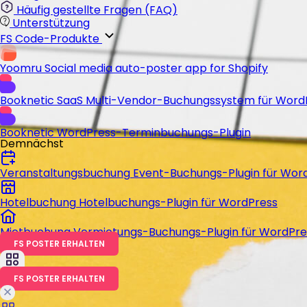
Häufig gestellte Fragen (FAQ)
Unterstützung
FS Code-Produkte
Yoomru
Social media auto-poster app for Shopify
Booknetic SaaS
Multi-Vendor-Buchungssystem für Word
Booknetic
WordPress-Terminbuchungs-Plugin
Demnächst
Veranstaltungsbuchung
Event-Buchungs-Plugin für Wor
Hotelbuchung
Hotelbuchungs-Plugin für WordPress
Mietbuchung
Vermietungs-Buchungs-Plugin für WordPre
FS POSTER ERHALTEN
FS POSTER ERHALTEN