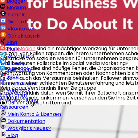
Blogger
Medium
Tumblr
Discord
VKontakte
Odnoklassniki
Xing
Soziale Medien
sind ein mächtiges Werkzeug für Unterneh
Plurk
Vielzahl von Fallen tappen, die Ihrem Unternehmen schaden
Wordpress
Fallstricke von sozialen Medien für Unternehmen besprec
Bluesky
Was bedeuten Fallstricke im Social Media Marketing?
Kurz gesagt, dies sind häufige Fehler, die Organisatione
Mastodon
Beantwortung von Kommentaren oder Nachrichten bis hin 
Flickr
Es kann auch das Versäumnis beinhalten, Follower sinnvo
können zu einer schlechten Benutzererfahrung und letzt
Truth Social
Kein klares Verständnis Ihrer Zielgruppe
Webhook
Das Verständnis dafür, wen Sie mit Ihrer Botschaft anspr
Funktionen
Zielgruppe nicht ankommen, verschwenden Sie Ihre Zeit und
Preisgestaltung
die auf ihn zugeschnitten sind.
Ressourcen
Mein Konto & Lizenzen
Dokumentation
Was gibt's Neues?
Blog