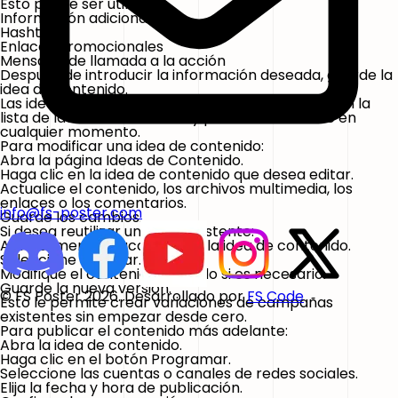
Esto puede ser útil para:
Información adicional
Hashtags
Enlaces promocionales
Mensajes de llamada a la acción
Después de introducir la información deseada, guarde la
idea de contenido.
Las ideas guardadas permanecerán disponibles en la
lista de Ideas de Contenido y podrán reutilizarse en
cualquier momento.
Para modificar una idea de contenido:
Abra la página
Ideas de Contenido
.
Haga clic en la idea de contenido que desea editar.
Actualice el contenido, los archivos multimedia, los
enlaces o los comentarios.
info@fs-poster.com
Guarde los cambios.
Si desea reutilizar una idea existente:
Abra el menú de acciones de la idea de contenido.
Seleccione
Duplicar
.
Modifique el contenido copiado si es necesario.
Guarde la nueva versión.
© FS Poster 2026. Desarrollado por
FS Code
Esto le permite crear variaciones de campañas
existentes sin empezar desde cero.
Para publicar el contenido más adelante:
Abra la idea de contenido.
Haga clic en el botón
Programar
.
Seleccione las cuentas o canales de redes sociales.
Elija la fecha y hora de publicación.