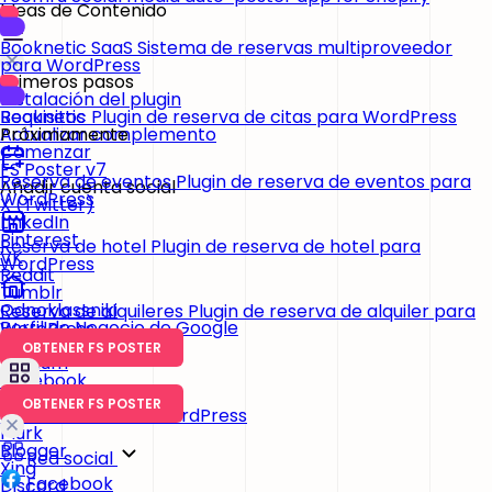
Ideas de Contenido
Booknetic SaaS
Sistema de reservas multiproveedor
para WordPress
Primeros pasos
Instalación del plugin
Requisitos
Booknetic
Plugin de reserva de citas para WordPress
Actualizar complemento
Próximamente
Comenzar
FS Poster v7
Reserva de eventos
Plugin de reserva de eventos para
Añadir cuenta social
WordPress
X (Twitter)
LinkedIn
Pinterest
Reserva de hotel
Plugin de reserva de hotel para
VK
WordPress
Reddit
Tumblr
Odnoklassniki
Reserva de alquileres
Plugin de reserva de alquiler para
Perfil de Negocio de Google
WordPress
Telegram
OBTENER FS POSTER
Medium
Facebook
Instagram
OBTENER FS POSTER
Sitios basados en WordPress
Plurk
Blogger
Red social
Xing
Facebook
Discord