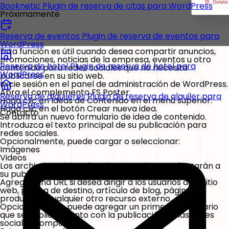
Booknetic
Plugin de reserva de citas para WordPress
Próximamente
Reserva de eventos
Plugin de reserva de eventos para
WordPress
Esta función es útil cuando desea compartir anuncios,
promociones, noticias de la empresa, eventos u otro
Reserva de hotel
Plugin de reserva de hotel para
contenido para redes sociales que no necesita
WordPress
publicarse en su sitio web.
Inicie sesión en el panel de administración de WordPress.
Abra el complemento
FS Poster
.
Reserva de alquileres
Plugin de reserva de alquiler para
Haga clic en
Ideas de Contenido
en el menú superior.
WordPress
Haga clic en el botón
Crear nueva idea
.
Contacto
Se abrirá un nuevo formulario de idea de contenido.
Introduzca el texto principal de su publicación para
redes sociales.
Opcionalmente, puede cargar o seleccionar:
Imágenes
Videos
Los archivos multimedia seleccionados se adjuntarán a
su publicación cuando se publique.
Agregue una URL si desea dirigir a los usuarios a un sitio
web, página de destino, artículo de blog, página de
producto o cualquier otro recurso externo.
Opcionalmente, puede agregar un primer comentario
que se publicará junto con la publicación en las redes
sociales compatibles.