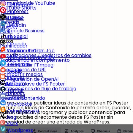
Comunidad de YouTube
Instagram
YouTube Shorts
Pinterest
TikTok
Mastodon
Twitter
Threads
LinkedIn
BlueSky
Google Business
Flickr
Truth Social
TikTok
Otros
Threads
Planificador
Configurar un Cron Job
Youtube Shorts
Actualizaciones / Registros de cambios
Youtube Community
Traduciendo el complemento
Telegram
Cómo instalar FFmpeg
Acortadores de URL
Reddit
Compartir medios
Blogger
Configuración de OpenAI
Medium
Palabras clave de FS Poster
Notificaciones de flujo de trabajo
Tumblr
Webhooks
Discord
Ideas de Contenido
Cómo crear y publicar ideas de contenido en FS Poster
VKontakte
La función
Ideas de Contenido
le permite crear, guardar,
Odnoklassniki
editar, duplicar, programar y publicar contenido para
redes sociales directamente desde FS Poster sin
Xing
necesidad de crear una entrada de WordPress.
Plurk
Wordpress